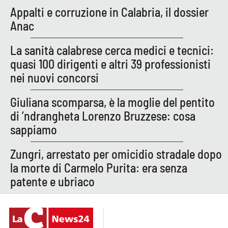
Lacplay.it
Appalti e corruzione in Calabria, il dossier
Anac
Lactv.it
La sanità calabrese cerca medici e tecnici:
Laconair.it
quasi 100 dirigenti e altri 39 professionisti
nei nuovi concorsi
Lacitymag.it
Giuliana scomparsa, è la moglie del pentito
Lacapitalenews.it
di ’ndrangheta Lorenzo Bruzzese: cosa
sappiamo
Ilreggino.it
Zungri, arrestato per omicidio stradale dopo
Cosenzachannel.it
la morte di Carmelo Purita: era senza
patente e ubriaco
Ilvibonese.it
Catanzarochannel.it