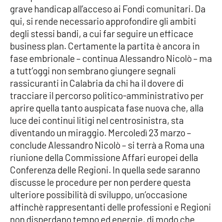
grave handicap all’acceso ai Fondi comunitari. Da
qui, si rende necessario approfondire gli ambiti
degli stessi bandi, a cui far seguire un efficace
EDIZIONI
LOCALI
business plan. Certamente la partita è ancora in
fase embrionale – continua Alessandro Nicolò – ma
Catanzaro
a tutt’oggi non sembrano giungere segnali
rassicuranti in Calabria da chi ha il dovere di
Crotone
tracciare il percorso politico-amministrativo per
aprire quella tanto auspicata fase nuova che, alla
Vibo Valentia
luce dei continui litigi nel centrosinistra, sta
diventando un miraggio. Mercoledì 23 marzo –
Reggio Calabria
conclude Alessandro Nicolò – si terrà a Roma una
riunione della Commissione Affari europei della
Cosenza
Conferenza delle Regioni. In quella sede saranno
discusse le procedure per non perdere questa
Lamezia Terme
ulteriore possibilità di sviluppo, un’occasione
affinchè rappresentanti delle professioni e Regioni
non disperdano tempo ed energie, di modo che