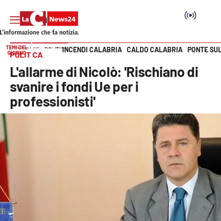
TEMI DEL
INCENDI CALABRIA
CALDO CALABRIA
PONTE SU
HOME PAGE
POLITICA
GIORNO
POLITICA
Vai
L'allarme di Nicolò: 'Rischiano di
SEZIONI
svanire i fondi Ue per i
professionisti'
Cronaca
Politica
Attualità
Economia e lavoro
Italia Mondo