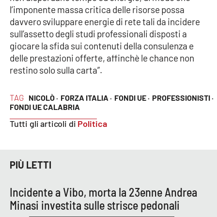
PROGETTI
SPECIALI
l’imponente massa critica delle risorse possa
davvero sviluppare energie di rete tali da incidere
Buona Sanità Calabria
sull’assetto degli studi professionali disposti a
giocare la sfida sui contenuti della consulenza e
delle prestazioni offerte, affinchè le chance non
LA
CALABRIAVISIONE
restino solo sulla carta”.
Destinazioni
TAG
NICOLÒ ·
FORZA ITALIA ·
FONDI UE ·
PROFESSIONISTI ·
FONDI UE CALABRIA
Eventi
Tutti gli articoli di
Politica
Food
Storie
PIÙ LETTI
Incidente a Vibo, morta la 23enne Andrea
LAC
NETWORK
Minasi investita sulle strisce pedonali