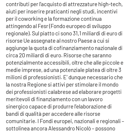
contributi per l’acquisto di attrezzature high-tech,
aiuti per inserire praticanti negli studi, incentivi
Cultura
per il coworking e la formazione continua
attingendo al Fesr (Fondo europeo di sviluppo
Economia e Lavoro
regionale). Sul piatto ci sono 31,1 miliardi di euro di
risorse Ue assegnate al nostro Paese a cui si
Politica
aggiunge la quota di cofinanziamento nazionale di
circa 20 miliardi di euro. Risorse che saranno
Sanità
potenzialmente accessibili, oltre che alle piccole e
medie imprese, ad una potenziale platea di oltre 3
Società
milioni di professionisti. E’ dunque necessario che
la nostra Regione si attivi per stimolare il mondo
Sport
dei professionisti calabrese ad elaborare progetti
meritevoli di finanziamento con un lavoro
sinergico capace di produrre l’elaborazione di
RUBRICHE
bandi di qualità per accedere alle risorse
comunitarie. I Fondi europei, nazionali e regionali –
Good Morning Vietnam
sottolinea ancora Alessandro Nicolò – possono