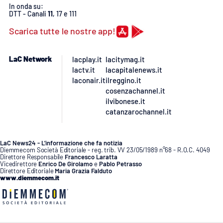
In onda su:
DTT - Canali
11
, 17 e 111
APP
Scarica tutte le nostre app!
Android
LaC Network
lacplay.it
lacitymag.it
Apple
lactv.it
lacapitalenews.it
laconair.it
ilreggino.it
cosenzachannel.it
ilvibonese.it
catanzarochannel.it
LaC News24 - L’informazione che fa notizia
Diemmecom Società Editoriale - reg. trib. VV 23/05/1989 n°68 - R.O.C. 4049
Direttore Responsabile
Francesco Laratta
Vicedirettore
Enrico De Girolamo
e
Pablo Petrasso
Direttore Editoriale
Maria Grazia Falduto
www.diemmecom.it