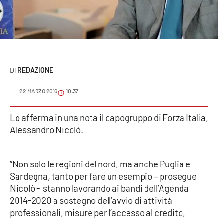
Sanità
Sport
Cultura
REDAZIONE
Podcast
22 MARZO 2016
10:37
Meteo
Lo afferma in una nota il capogruppo di Forza Italia,
Alessandro Nicolò.
Editoriali
“Non solo le regioni del nord, ma anche Puglia e
VIDEO
Sardegna, tanto per fare un esempio – prosegue
Nicolò - stanno lavorando ai bandi dell’Agenda
Ambiente
2014-2020 a sostegno dell’avvio di attività
professionali, misure per l’accesso al credito,
Cronaca