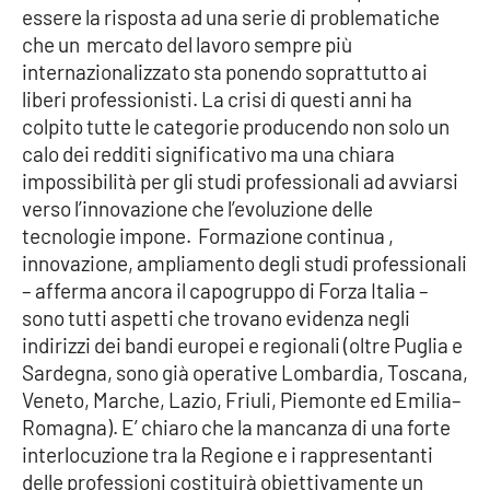
essere la risposta ad una serie di problematiche
Parchi Marini Calabria
che un mercato del lavoro sempre più
internazionalizzato sta ponendo soprattutto ai
Leggendo Alvaro insieme
liberi professionisti. La crisi di questi anni ha
colpito tutte le categorie producendo non solo un
Imprese Di Calabria
calo dei redditi significativo ma una chiara
impossibilità per gli studi professionali ad avviarsi
Le perfidie di Antonella Grippo
verso l’innovazione che l’evoluzione delle
tecnologie impone. Formazione continua ,
Venti di comunicazione
innovazione, ampliamento degli studi professionali
– afferma ancora il capogruppo di Forza Italia –
sono tutti aspetti che trovano evidenza negli
STREAMING
indirizzi dei bandi europei e regionali (oltre Puglia e
Sardegna, sono già operative Lombardia, Toscana,
LaC TV
Veneto, Marche, Lazio, Friuli, Piemonte ed Emilia–
Romagna). E’ chiaro che la mancanza di una forte
LaC Network
interlocuzione tra la Regione e i rappresentanti
delle professioni costituirà obiettivamente un
LaC OnAir