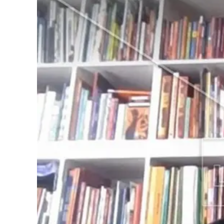
Cultura
Podcast
Meteo
Editoriali
Video
Ambiente
Cronaca
Cultura
Economia e Lavoro