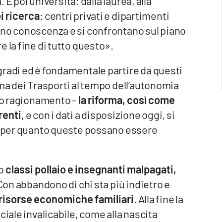
. E poi università: dalla laurea, alla
i ricerca
: centri privati e dipartimenti
ono conoscenza e si confrontano sul piano
 la fine di tutto questo».
gradi ed è fondamentale partire da questi
ema dei Trasporti al tempo dell’autonomia
suo ragionamento –
la riforma, così come
renti
, e con i dati a disposizione oggi, si
i, per quanto queste possano essere
no
classi pollaio e insegnanti malpagati,
 Con abbandono di chi sta più indietro e
 risorse economiche familiari
. Alla fine la
ciale invalicabile, come alla nascita