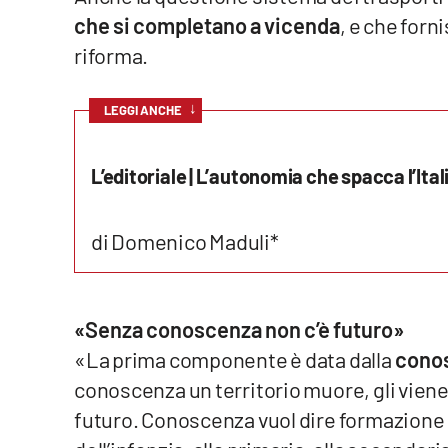
che si completano a vicenda
, e che forn
Reggio Calabria
riforma.
Cosenza
↓
LEGGI ANCHE
Lamezia Terme
L’editoriale | L’autonomia che spacca l’Ital
Progetti
speciali
di Domenico Maduli*
Buona Sanità Calabria
La
«Senza conoscenza non c’è futuro»
Calabriavisione
«La prima componente è data dalla
conos
Destinazioni
conoscenza un territorio muore, gli viene 
Eventi
futuro. Conoscenza vuol dire formazione a tu