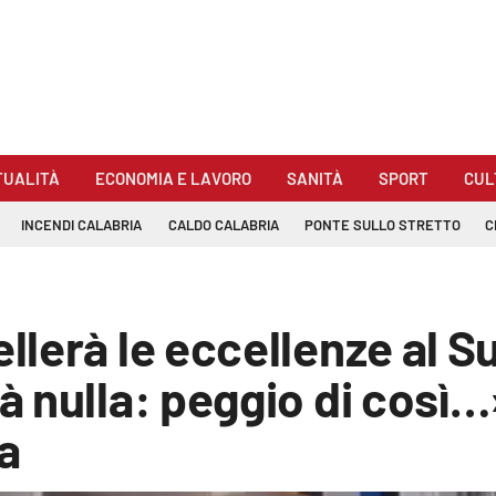
TUALITÀ
ECONOMIA E LAVORO
SANITÀ
SPORT
CUL
INCENDI CALABRIA
CALDO CALABRIA
PONTE SULLO STRETTO
C
lerà le eccellenze al Su
 nulla: peggio di così…»
a