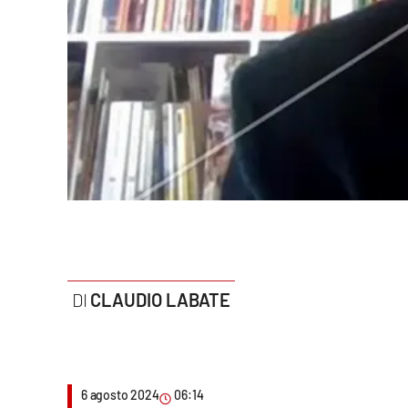
Politica
Sanità
Società
Sport
Rubriche
Good Morning Vietnam
Parchi Marini Calabria
CLAUDIO LABATE
Leggendo Alvaro insieme
Imprese Di Calabria
6 agosto 2024
06:14
Le perfidie di Antonella Grippo