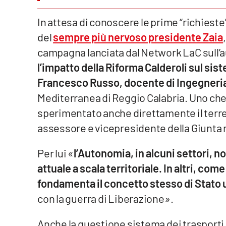
Venti di comunicazione
In attesa di conoscere le prime “richiest
del
sempre più nervoso presidente Zaia
campagna lanciata dal Network LaC sull’
Streaming
l’impatto della Riforma Calderoli sul sis
LaC TV
Francesco Russo, docente di Ingegneria 
LaC Network
Mediterranea di Reggio Calabria. Uno che n
sperimentato anche direttamente il terren
LaC OnAir
assessore e vicepresidente della Giunta r
Edizioni
Per lui «
l’Autonomia, in alcuni settori, n
locali
attuale a scala territoriale. In altri, co
Catanzaro
fondamenta il concetto stesso di Stato 
con la guerra di Liberazione».
Crotone
Anche la questione sistema dei trasporti
Vibo Valentia