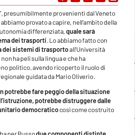
e”, presumibilmente provenienti dal Veneto
, abbiamo provato a capire, nell’ambito della
autonomia differenziata,
quale sarà
tema dei trasporti
. Lo abbiamo fatto con
dei sistemi di trasporto
all'Università
on ha peli sulla lingua e che ha
o politico, avendo ricoperto il ruolo di
egionale guidata da Mario Oliverio.
on potrebbe fare peggio della situazione
me l’istruzione, potrebbe distruggere dalle
unitario
democratico
così come costruito
 ha per Russo
due componenti distinte,