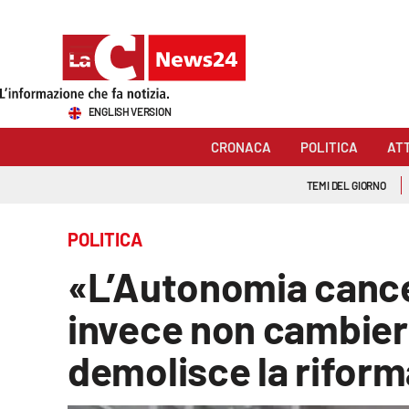
Sezioni
ENGLISH VERSION
Cronaca
CRONACA
POLITICA
AT
Politica
TEMI DEL GIORNO
Attualità
POLITICA
Economia e lavoro
«L’Autonomia cancel
Italia Mondo
invece non cambierà
Sanità
demolisce la riform
Sport