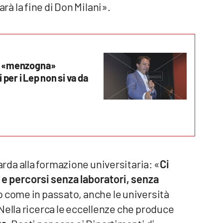
Sarà la fine di Don Milani».
la «menzogna»
per i Lep non si va da
da alla formazione universitaria: «
Ci
 e percorsi senza laboratori, senza
 come in passato, anche le università
Nella ricerca le eccellenze che produce