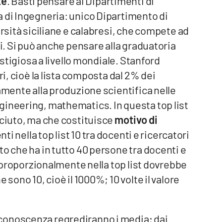
te
. Basti pensare ai Dipartimenti di
a di Ingegneria: unico Dipartimento di
ersità siciliane e calabresi, che compete ad
ci. Si può anche pensare alla graduatoria
estigiosa a livello mondiale. Stanford
ri, cioè la lista composta dal 2% dei
amente alla produzione scientifica nelle
gineering, mathematics. In questa top list
sciuto, ma che costituisce
motivo di
ti nella top list 10 tra docenti e ricercatori
to che ha in tutto 40 persone tra docenti e
di proporzionalmente nella top list dovrebbe
 sono 10, cioè il 1000%; 10 volte il valore
conoscenza regrediranno i media; dai