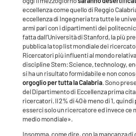
oggi il mezzogiorno
saranno desertifica
Privacy
eccellenza come quello di Reggio Calabri
eccellenza di Ingegneria tra tutte le univ
Cookie policy
armi pari con i dipartimenti dei politecni
fatta dall’Università di Stanford, la più pr
Note legali
pubblica la top list mondiale dei ricercato
Ricercatori più influenti al mondo relativ
discipline Stem: Science, technology, en
si ha un risultato formidabile e non cono
orgoglio per tutta la Calabria
. Sono presen
del Dipartimento di Eccellenza prima cita
ricercatori. Il 2% di 40 è meno di 1, quin
esserci solo un ricercatore ed invece ce ne
medio mondiale».
Insomma, come dire, con la mancanza di 