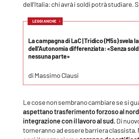
dell’Italia: chi avrà i soldi potrà studiare. 
Cosenzachannel.it
Ilvibonese.it
↓
LEGGI ANCHE
Catanzarochannel.it
La campagna di LaC | Tridico (M5s) svela 
dell’Autonomia differenziata: «Senza soldi 
App
nessuna parte»
Android
di Massimo Clausi
Apple
Le cose non sembrano cambiare se si guar
aspettano trasferimento forzoso al nord
Vai
integrazione con il lavoro al sud.
Di nuovo
torneranno ad essere barriera classista. 