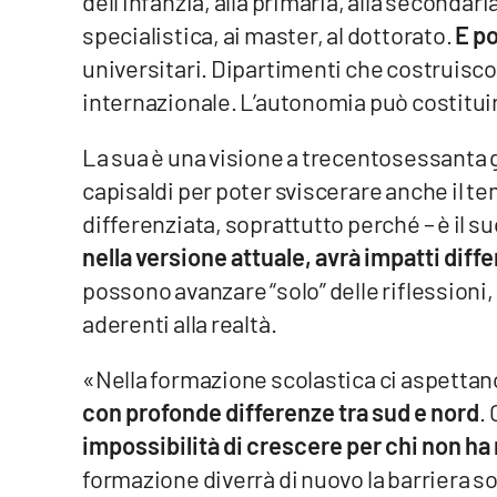
dell’infanzia, alla primaria, alla secondaria
Food
specialistica, ai master, al dottorato.
E po
universitari. Dipartimenti che costruisc
Storie
internazionale. L’autonomia può costituire
LaC
La sua è una visione a trecentosessanta 
Network
capisaldi per poter sviscerare anche il t
Lacplay.it
differenziata, soprattutto perché – è il 
Lactv.it
nella versione attuale, avrà impatti diffe
possono avanzare “solo” delle riflession
Laconair.it
aderenti alla realtà.
Lacitymag.it
«Nella formazione scolastica ci aspetta
con profonde differenze tra sud e nord
.
Lacapitalenews.it
impossibilità di crescere per chi non ha
Ilreggino.it
formazione diverrà di nuovo la barriera so