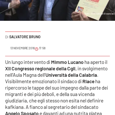
Sanità
Sport
Cultura
SALVATORE BRUNO
Podcast
13 NOVEMBRE 2018
17:58
Meteo
Un lungo intervento di
Mimmo Lucano
ha aperto il
XII Congresso regionale della Cgil
, in svolgimento
Editoriali
nell’Aula Magna dell’
Università della Calabria
.
Visibilmente emozionato il sindaco di
Riace
ha
ripercorso le tappe del suo impegno dalla parte dei
VIDEO
migranti e dei più deboli, e della sua vicenda
Ambiente
giudiziaria, che egli stesso non esita nel definire
kafkiana. A fianco al segretario del sindacato
Cronaca
Angelo Sposato
e davanti ad una nutrita platea