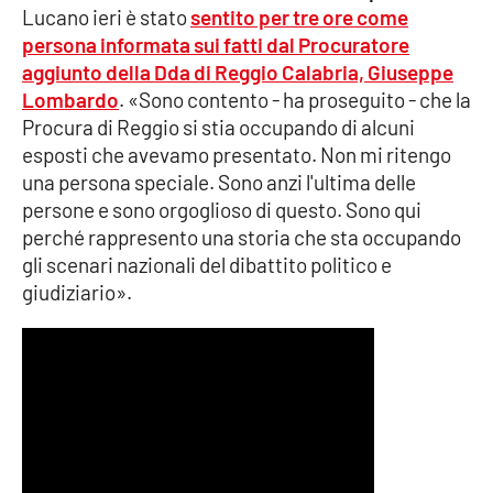
Lucano ieri è stato
sentito per tre ore come
Parchi Marini Calabria
persona informata sui fatti dal Procuratore
aggiunto della Dda di Reggio Calabria, Giuseppe
Leggendo Alvaro insieme
Lombardo
. «Sono contento - ha proseguito - che la
Procura di Reggio si stia occupando di alcuni
Imprese Di Calabria
esposti che avevamo presentato. Non mi ritengo
una persona speciale. Sono anzi l'ultima delle
Le perfidie di Antonella Grippo
persone e sono orgoglioso di questo. Sono qui
perché rappresento una storia che sta occupando
Venti di comunicazione
gli scenari nazionali del dibattito politico e
giudiziario».
STREAMING
LaC TV
LaC Network
LaC OnAir