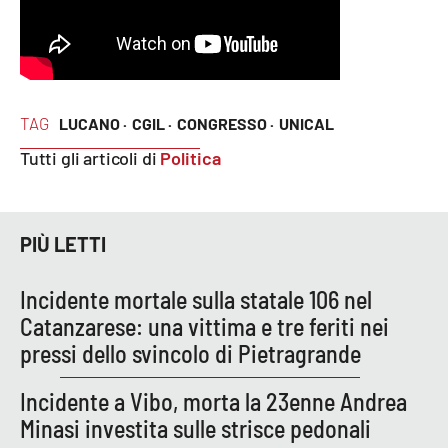
EDIZIONI
LOCALI
Catanzaro
TAG
LUCANO ·
CGIL ·
CONGRESSO ·
UNICAL
Tutti gli articoli di
Politica
Crotone
Vibo Valentia
PIÙ LETTI
Reggio Calabria
Incidente mortale sulla statale 106 nel
Catanzarese: una vittima e tre feriti nei
Cosenza
pressi dello svincolo di Pietragrande
Lamezia Terme
Incidente a Vibo, morta la 23enne Andrea
Minasi investita sulle strisce pedonali