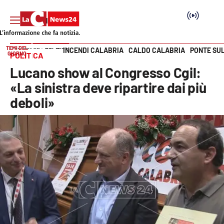
TEMI DEL
INCENDI CALABRIA
CALDO CALABRIA
PONTE SU
HOME PAGE
POLITICA
GIORNO
POLITICA
Vai
Lucano show al Congresso Cgil:
SEZIONI
«La sinistra deve ripartire dai più
deboli»
Cronaca
Politica
Attualità
Economia e lavoro
Italia Mondo