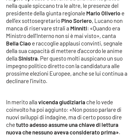
nella quale spiccano tra le altre, le presenze del
presidente della giunta regionale
Mario Oliverio
e
Cultura
dell’ex sottosegretario
Pino Soriero
, Lucano non
manca di riservare strali a
Minniti
: «Quando era
Economia e Lavoro
Ministro dell'Interno non si è mai visto», canta
Bella Ciao
e raccoglie applausi convinti, segnale
Politica
della sua capacità di mettere d’accordo le anime
della
Sinistra
. Per questo molti auspicano un suo
Sanità
impegno politico diretto con la candidatura alle
prossime elezioni Europee, anche se lui continua a
Società
declinare l’invito.
Sport
In merito alla
vicenda giudiziaria
che lo vede
coinvolto ha poi aggiunto: «Non posso parlare di
RUBRICHE
nuovi sviluppi di indagine, ma di certo posso dire
che
tutto adesso assume una chiave di lettura
Good Morning Vietnam
nuova che nessuno aveva considerato prima»
.