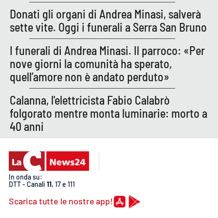
PROGETTI
SPECIALI
Donati gli organi di Andrea Minasi, salverà
Buona Sanità Calabria
sette vite. Oggi i funerali a Serra San Bruno
I funerali di Andrea Minasi. Il parroco: «Per
nove giorni la comunità ha sperato,
LA
CALABRIAVISIONE
quell’amore non è andato perduto»
Destinazioni
Calanna, l'elettricista Fabio Calabrò
Eventi
folgorato mentre monta luminarie: morto a
40 anni
Food
Storie
In onda su:
DTT - Canali
11
, 17 e 111
LAC
NETWORK
Scarica tutte le nostre app!