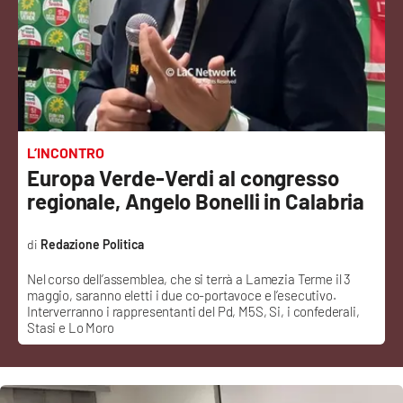
Sanità
Sport
Cultura
Podcast
L’INCONTRO
Europa Verde-Verdi al congresso
Meteo
regionale, Angelo Bonelli in Calabria
Editoriali
Redazione Politica
Nel corso dell’assemblea, che si terrà a Lamezia Terme il 3
maggio, saranno eletti i due co-portavoce e l’esecutivo.
VIDEO
Interverranno i rappresentanti del Pd, M5S, Si, i confederali,
Stasi e Lo Moro
Ambiente
Cronaca