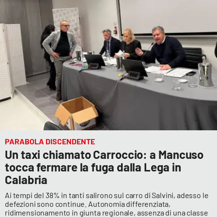
Cultura
Economia e Lavoro
Politica
Sanità
Società
PARABOLA DISCENDENTE
Sport
Un taxi chiamato Carroccio: a Mancuso
tocca fermare la fuga dalla Lega in
Calabria
RUBRICHE
Ai tempi del 38% in tanti salirono sul carro di Salvini, adesso le
Good Morning Vietnam
defezioni sono continue. Autonomia differenziata,
ridimensionamento in giunta regionale, assenza di una classe