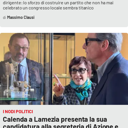
dirigente: lo sforzo di costruire un partito che non ha mai
Parchi Marini Calabria
celebrato un congresso locale sembra titanico
Massimo Clausi
Leggendo Alvaro insieme
Imprese Di Calabria
Le perfidie di Antonella Grippo
Venti di comunicazione
STREAMING
LaC TV
I NODI POLITICI
LaC Network
Calenda a Lamezia presenta la sua
candidatura alla segreteria di Azione e
LaC OnAir