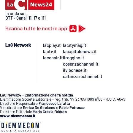
In onda su:
DTT - Canali
11
, 17 e 111
Scarica tutte le nostre app!
LaC Network
lacplay.it
lacitymag.it
lactv.it
lacapitalenews.it
laconair.it
ilreggino.it
cosenzachannel.it
ilvibonese.it
catanzarochannel.it
LaC News24 - L’informazione che fa notizia
Diemmecom Società Editoriale - reg. trib. VV 23/05/1989 n°68 - R.O.C. 4049
Direttore Responsabile
Francesco Laratta
Vicedirettore
Enrico De Girolamo
e
Pablo Petrasso
Direttore Editoriale
Maria Grazia Falduto
www.diemmecom.it