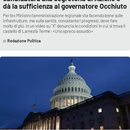
dà la sufficienza al governatore Occhiuto
Per l’ex Ministro l’amministrazione regionale sta facendo bene sulle
infrastrutture, ma sulla sanità, nonostante i progressi, deve fare
EDIZIONI
LOCALI
molto di più. In un video su “X” denuncia le condizioni in cui si trova il
castello di Lamezia Terme: «Uno spreco assurdo»
Catanzaro
Redazione Politica
Crotone
Vibo Valentia
Reggio Calabria
Cosenza
Lamezia Terme