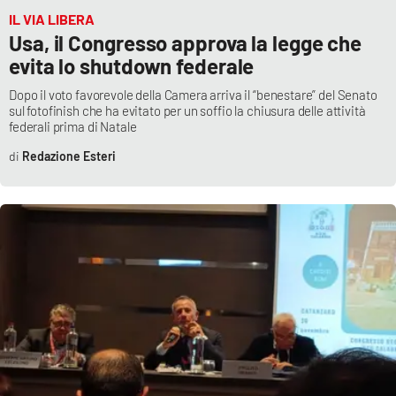
PROGETTI
SPECIALI
IL VIA LIBERA
Usa, il Congresso approva la legge che
Buona Sanità Calabria
evita lo shutdown federale
Dopo il voto favorevole della Camera arriva il “benestare” del Senato
sul fotofinish che ha evitato per un soffio la chiusura delle attività
LA
CALABRIAVISIONE
federali prima di Natale
Destinazioni
Redazione Esteri
Eventi
Food
Storie
LAC
NETWORK