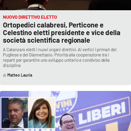
Lacplay.it
Lactv.it
NUOVO DIRETTIVO ELETTO
Ortopedici calabresi, Perticone e
Celestino eletti presidente e vice della
Laconair.it
società scientifica regionale
Lacitymag.it
A Catanzaro eletti i nuovi organi direttivi. Ai vertici i primari del
Pugliese e del Giannettasio. Priorità alla cooperazione tra i
reparti per garantire uno sviluppo unitario e condiviso della
Lacapitalenews.it
disciplina
Matteo Lauria
Ilreggino.it
Cosenzachannel.it
Ilvibonese.it
Catanzarochannel.it