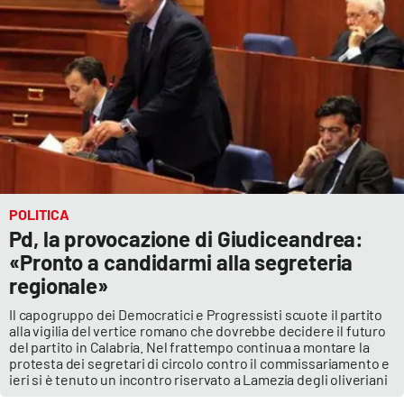
POLITICA
Pd, la provocazione di Giudiceandrea:
«Pronto a candidarmi alla segreteria
regionale»
Il capogruppo dei Democratici e Progressisti scuote il partito
alla vigilia del vertice romano che dovrebbe decidere il futuro
del partito in Calabria. Nel frattempo continua a montare la
protesta dei segretari di circolo contro il commissariamento e
ieri si è tenuto un incontro riservato a Lamezia degli oliveriani