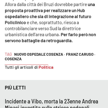
Lacplay.it
Allora dalla città dei Bruzi dovrebbe partire
una
proposta proattiva per realizzare un Hub
Lactv.it
ospedaliero che sia di integrazione al futuro
Policlinico
e che, soprattutto, riesca a
Laconair.it
controbilanciare verso Sud la direttrice
urbanistica dell'area urbana.
Per farlo però non
Lacitymag.it
servono battaglie da retroguardia.
Lacapitalenews.it
TAG
NUOVO OSPEDALE COSENZA ·
FRANZ CARUSO ·
COSENZA
Ilreggino.it
Tutti gli articoli di
Politica
Cosenzachannel.it
Ilvibonese.it
PIÙ LETTI
Catanzarochannel.it
Incidente a Vibo, morta la 23enne Andrea
Minasi investita sulle strisce pedonali