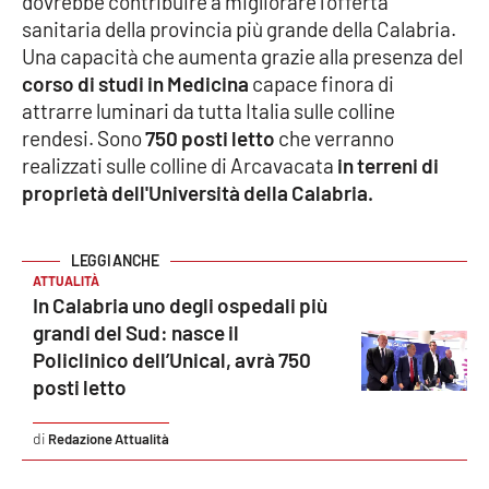
dovrebbe contribuire a migliorare l'offerta
sanitaria della provincia più grande della Calabria.
Cultura
Una capacità che aumenta grazie alla presenza del
corso di studi in Medicina
capace finora di
Economia e Lavoro
attrarre luminari da tutta Italia sulle colline
rendesi. Sono
750 posti letto
che verranno
Politica
realizzati sulle colline di Arcavacata
in terreni di
proprietà dell'Università della Calabria.
Sanità
Società
ATTUALITÀ
In Calabria uno degli ospedali più
Sport
grandi del Sud: nasce il
Policlinico dell’Unical, avrà 750
posti letto
RUBRICHE
Redazione Attualità
Good Morning Vietnam