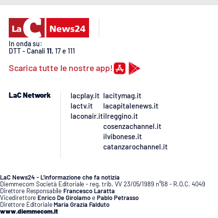
In onda su:
DTT - Canali
11
, 17 e 111
Scarica tutte le nostre app!
LaC Network
lacplay.it
lacitymag.it
lactv.it
lacapitalenews.it
laconair.it
ilreggino.it
cosenzachannel.it
ilvibonese.it
catanzarochannel.it
LaC News24 - L’informazione che fa notizia
Diemmecom Società Editoriale - reg. trib. VV 23/05/1989 n°68 - R.O.C. 4049
Direttore Responsabile
Francesco Laratta
Vicedirettore
Enrico De Girolamo
e
Pablo Petrasso
Direttore Editoriale
Maria Grazia Falduto
www.diemmecom.it