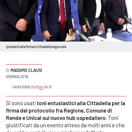
Sanità
Sport
Cultura
I presenti alla firma in Cittadella regionale
Podcast
Meteo
MASSIMO CLAUSI
GIORNALISTA
Editoriali
1 NOVEMBRE 2025
05:15
VIDEO
Si sono usati
toni entusiastici alla Cittadella per la
firma del protocollo fra Regione, Comune di
Ambiente
Rende e Unical sul nuovo hub ospedaliero
. Toni
giustificati da un evento atteso da molti anni e che
Cronaca