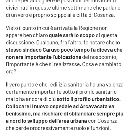
anche per accogliere le posizioni dei movimenti
PROGETTI
SPECIALI
civici nati in queste ultime settimane che parlano
di un vero e proprio scippo alla città di Cosenza.
Buona Sanità Calabria
Visto il punto in cui è arrivata la Regione non
appare ben chiaro
quale sarà lo scopo
di questa
LA
CALABRIAVISIONE
discussione. Qualcuno, fra l'altro, fa notare che
lo
stesso sindaco Caruso poco tempo fa diceva che
Destinazioni
non era importante l'ubicazione
del nosocomio,
l'importante è che si realizzasse. Cosa è cambiato
Eventi
ora?
Food
Il vero punto è che l'edilizia sanitaria ha una valenza
certamente importante sotto il profilo sanitario
Storie
ma lo ha ancora di più
sotto il profilo urbanistico.
Collocare il nuovo ospedale ad Arcavacata va
benissimo, ma rischiare di sbilanciare sempre più
LAC
NETWORK
a nord lo sviluppo dell'area urbana
con Cosenza
che perde progressivamente ruolo e funzioni.