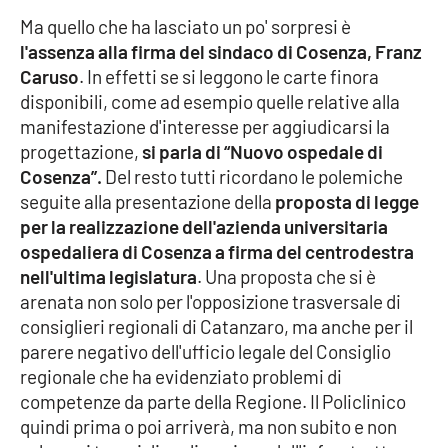
Parchi Marini Calabria
Ma quello che ha lasciato un po' sorpresi è
l'assenza alla firma del sindaco di Cosenza, Franz
Leggendo Alvaro insieme
Caruso
. In effetti se si leggono le carte finora
disponibili, come ad esempio quelle relative alla
Imprese Di Calabria
manifestazione d'interesse per aggiudicarsi la
progettazione,
si parla di “Nuovo ospedale di
Le perfidie di Antonella Grippo
Cosenza”.
Del resto tutti ricordano le polemiche
seguite alla presentazione della
proposta di legge
Venti di comunicazione
per la realizzazione dell'azienda universitaria
ospedaliera di Cosenza a firma del centrodestra
nell'ultima legislatura
. Una proposta che si è
STREAMING
arenata non solo per l'opposizione trasversale di
consiglieri regionali di Catanzaro, ma anche per il
LaC TV
parere negativo dell'ufficio legale del Consiglio
regionale che ha evidenziato problemi di
LaC Network
competenze da parte della Regione. Il Policlinico
quindi prima o poi arriverà, ma non subito e non
LaC OnAir