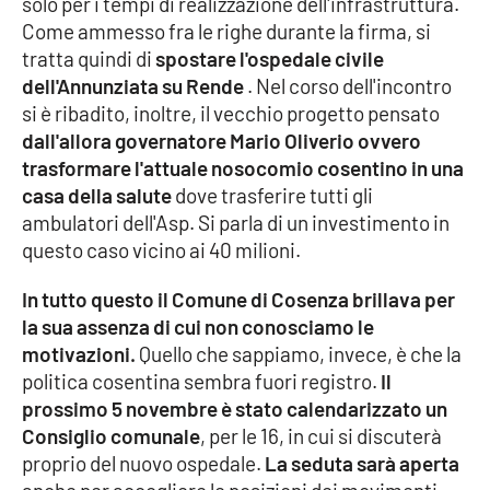
solo per i tempi di realizzazione dell'infrastruttura.
Come ammesso fra le righe durante la firma, si
tratta quindi di
spostare l'ospedale civile
EDIZIONI
dell'Annunziata su Rende
. Nel corso dell'incontro
LOCALI
si è ribadito, inoltre, il vecchio progetto pensato
Catanzaro
dall'allora governatore Mario Oliverio ovvero
trasformare l'attuale nosocomio cosentino in una
Crotone
casa della salute
dove trasferire tutti gli
ambulatori dell'Asp. Si parla di un investimento in
Vibo Valentia
questo caso vicino ai 40 milioni.
In tutto questo il Comune di Cosenza brillava per
Reggio Calabria
la sua assenza di cui non conosciamo le
motivazioni.
Quello che sappiamo, invece, è che la
Cosenza
politica cosentina sembra fuori registro.
Il
prossimo 5 novembre è stato calendarizzato un
Lamezia Terme
Consiglio comunale
, per le 16, in cui si discuterà
proprio del nuovo ospedale.
La seduta sarà aperta