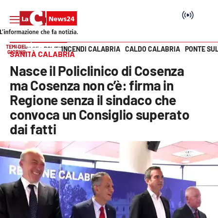
TEMI DEL
INCENDI CALABRIA
CALDO CALABRIA
PONTE SU
HOME PAGE
POLITICA
GIORNO
SANITÀ CALABRIA
Vai
Nasce il Policlinico di Cosenza
SEZIONI
ma Cosenza non c’è: firma in
Regione senza il sindaco che
Cronaca
convoca un Consiglio superato
dai fatti
Politica
Attualità
Economia e lavoro
Italia Mondo