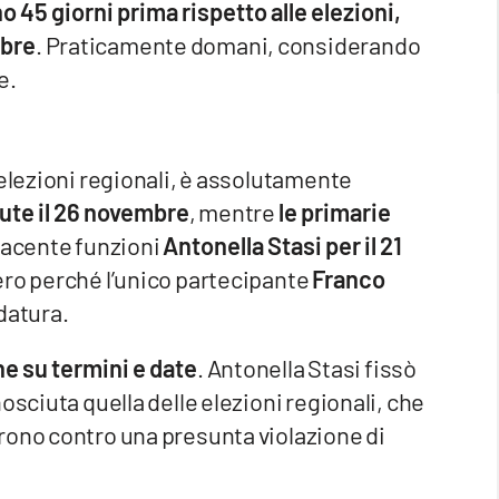
o 45 giorni prima rispetto alle elezioni,
obre
. Praticamente domani, considerando
e.
 elezioni regionali, è assolutamente
nute il 26 novembre
, mentre
le primarie
 facente funzioni
Antonella Stasi
per il 21
sero perché l’unico partecipante
Franco
idatura.
e su termini e date
. Antonella Stasi fissò
osciuta quella delle elezioni regionali, che
rono contro una presunta violazione di