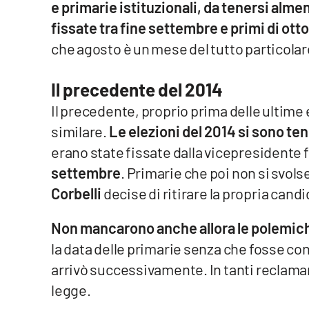
e primarie istituzionali, da tenersi almen
fissate tra fine settembre e primi di ott
Reggio Calabria
che agosto è un mese del tutto particolar
Cosenza
Il precedente del 2014
Lamezia Terme
Il precedente, proprio prima delle ultime
similare.
Le elezioni del 2014 si sono te
Progetti
erano state fissate dalla vicepresidente
speciali
settembre
. Primarie che poi non si svol
Buona Sanità Calabria
Corbelli
decise di ritirare la propria cand
La
Non mancarono anche allora le polemich
Calabriavisione
la data delle primarie senza che fosse con
Destinazioni
arrivò successivamente. In tanti reclama
Eventi
legge.