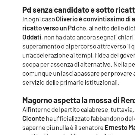
Food
Pd senza candidato e sotto ricat
In ogni caso
Oliverio è convintissimo di
Storie
ricatto verso un Pd
che, al netto delle dic
Oddati
, non ha dato ancora segnali chiari
LaC
Network
superamento o al percorso attraverso il 
Lacplay.it
un’accelerazione ai tempi, l’idea del gov
scopa per assenza di alternative. Nella p
Lactv.it
comunque un lasciapassare per provare a r
servizio delle primarie istituzionali.
Laconair.it
Lacitymag.it
Magorno aspetta la mossa di Ren
All’interno del partito calabrese, tuttav
Lacapitalenews.it
Ciconte
ha ufficializzato l’abbandono de
Ilreggino.it
saperne più nulla è il senatore
Ernesto M