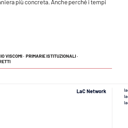
niera più concreta. Anche perché i tempi
O VISCOMI ·
PRIMARIE ISTITUZIONALI ·
RETTI
la
LaC Network
la
la