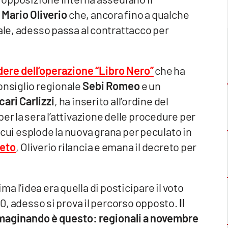
.
Mario Oliverio
che, ancora fino a qualche
nale, adesso passa al contrattacco per
odere dell’operazione “Libro Nero”
che ha
onsiglio regionale
Sebi Romeo
e un
ari Carlizzi
, ha inserito all’ordine del
er la sera l’attivazione delle procedure per
in cui esplode la nuova grana per peculato in
leto
, Oliverio rilancia e emana il decreto per
ima l’idea era quella di posticipare il voto
020, adesso si prova il percorso opposto.
Il
mmaginando è questo: regionali a novembre