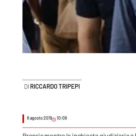
Politica
Sanità
Società
Sport
Rubriche
Good Morning Vietnam
RICCARDO TRIPEPI
Parchi Marini Calabria
Leggendo Alvaro insieme
Imprese Di Calabria
6 agosto 2019
10:09
Le perfidie di Antonella Grippo
Proprio mentre le inchieste giudiziarie e 