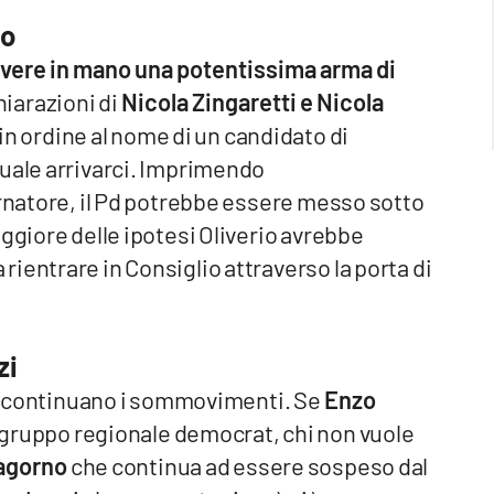
to
 avere in mano una potentissima arma di
hiarazioni di
Nicola Zingaretti e Nicola
 in ordine al nome di un candidato di
quale arrivarci. Imprimendo
ernatore, il Pd potrebbe essere messo sotto
eggiore delle ipotesi Oliverio avrebbe
ientrare in Consiglio attraverso la porta di
zi
ia, continuano i sommovimenti. Se
Enzo
l gruppo regionale democrat, chi non vuole
agorno
che continua ad essere sospeso dal