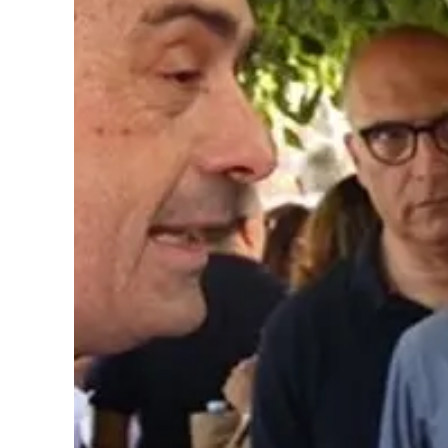
Cultura
Podcast
Meteo
Editoriali
Video
Ambiente
Cronaca
Cultura
Economia e Lavoro