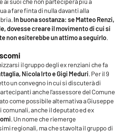
e ai suoi che non parteciperà più a
a a fare finta di nulla davanti alla
abria.
In buona sostanza: se Matteo Renzi,
e, dovesse creare il movimento di cui si
te non esiterebbe un attimo a seguirlo
.
iscomi
nizzarsi il gruppo degli ex renziani che fa
aglia, Nicola Irto e Gigi Meduri
. Per il 9
etto un convegno in cui si discuterà di
i partecipanti anche l’assessore del Comune
cato come possibile alternativa a Giuseppe
i comunali, anche il deputato ed ex
comi
. Un nome che riemerge
imi regionali, ma che stavolta il gruppo di