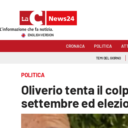
Sezioni
ENGLISH VERSION
Cronaca
CRONACA
POLITICA
AT
Politica
TEMI DEL GIORNO
Attualità
POLITICA
Economia e lavoro
Oliverio tenta il col
Italia Mondo
settembre ed elezi
Sanità
Sport