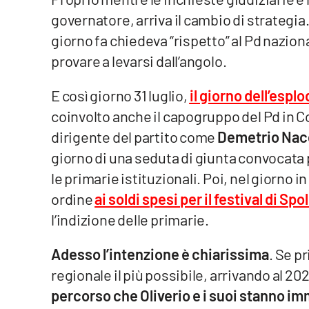
governatore, arriva il cambio di strategia
Venti di comunicazione
giorno fa chiedeva “rispetto” al Pd nazio
provare a levarsi dall’angolo.
Streaming
LaC TV
E così giorno 31 luglio,
il giorno dell’espl
coinvolto anche il capogruppo del Pd in C
LaC Network
dirigente del partito come
Demetrio Nacc
giorno di una seduta di giunta convocata p
LaC OnAir
le primarie istituzionali. Poi, nel giorno 
ordine
ai soldi spesi per il festival di Spo
Edizioni
locali
l’indizione delle primarie.
Catanzaro
Adesso l’intenzione è chiarissima
. Se pr
Crotone
regionale il più possibile, arrivando al 2
percorso che Oliverio e i suoi stanno i
Vibo Valentia