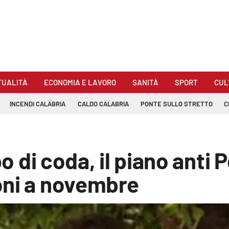
TUALITÀ
ECONOMIA E LAVORO
SANITÀ
SPORT
CUL
INCENDI CALABRIA
CALDO CALABRIA
PONTE SULLO STRETTO
C
po di coda, il piano anti 
oni a novembre