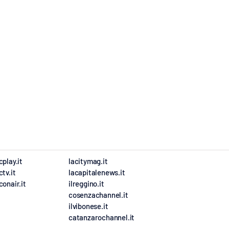
cplay.it
lacitymag.it
ctv.it
lacapitalenews.it
conair.it
ilreggino.it
cosenzachannel.it
ilvibonese.it
catanzarochannel.it