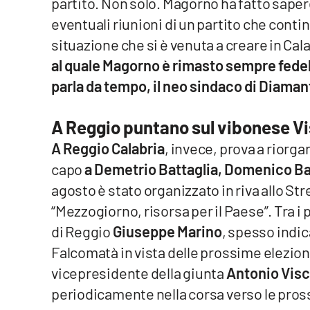
partito. Non solo. Magorno ha fatto saper
Cosenzachannel.it
eventuali riunioni di un partito che continu
situazione che si è venuta a creare in Cal
Ilvibonese.it
al quale Magorno è rimasto sempre fedel
Catanzarochannel.it
parla da tempo, il neo sindaco di Diaman
App
A Reggio puntano sul vibonese V
A Reggio Calabria
, invece, prova a riorga
Android
capo
a Demetrio Battaglia, Domenico Batt
Apple
agosto è stato organizzato in riva allo Str
“Mezzogiorno, risorsa per il Paese”. Tra 
di Reggio
Giuseppe Marino
, spesso indi
Falcomatà in vista delle prossime elezion
Vai
vicepresidente della giunta
Antonio Vis
periodicamente nella corsa verso le pross