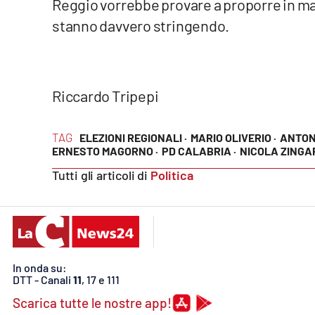
Reggio vorrebbe provare a proporre in ma
Privacy
stanno davvero stringendo.
Cookie policy
Note legali
Riccardo Tripepi
TAG
ELEZIONI REGIONALI ·
MARIO OLIVERIO ·
ANTONI
ERNESTO MAGORNO ·
PD CALABRIA ·
NICOLA ZINGA
Tutti gli articoli di
Politica
In onda su:
DTT - Canali
11
, 17 e 111
Scarica tutte le nostre app!