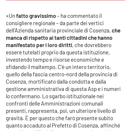
Parchi Marini Calabria
«Un
fatto gravissimo
– ha commentato il
Leggendo Alvaro insieme
consigliere regionale – da parte dei vertici
dell'Azienda sanitaria provinciale di Cosenza,
che
Imprese Di Calabria
manca di rispetto ai tanti cittadini che hanno
manifestato per i loro diritti
, che dovrebbero
Le perfidie di Antonella Grippo
essere tutelati proprio da questa istituzione,
investendo tempo e risorse economiche e
Venti di comunicazione
sfidando il maltempo. C'è un intero territorio,
quello della fascia centro-nord della provincia di
Cosenza, mortificato dalla condotta e dalla
STREAMING
gestione amministrativa di questa Asp e i numeri
lo confermano. Lo sgarbo istituzionale nei
LaC TV
confronti delle Amministrazioni comunali
presenti, rappresenta, poi, un ulteriore livello di
LaC Network
gravità. È per questo che farò presente subito
quanto accaduto al Prefetto di Cosenza, affinché
LaC OnAir