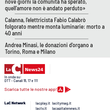
nove giorni la comunità ha sperato,
Lacplay.it
quell’amore non è andato perduto»
Lactv.it
Calanna, l'elettricista Fabio Calabrò
folgorato mentre monta luminarie: morto a
Laconair.it
40 anni
Lacitymag.it
Andrea Minasi, le donazioni d'organo a
Torino, Roma e Milano
Lacapitalenews.it
Ilreggino.it
Cosenzachannel.it
In onda su:
DTT - Canali
11
, 17 e 111
Ilvibonese.it
Scarica tutte le nostre app!
Catanzarochannel.it
LaC Network
lacplay.it
lacitymag.it
lactv.it
lacapitalenews.it