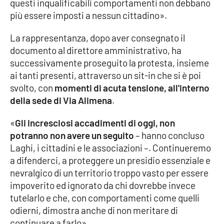
questi inqualificabili comportamenti non debbano
più essere imposti a nessun cittadino».
EDIZIONI
La rappresentanza, dopo aver consegnato il
LOCALI
documento al direttore amministrativo, ha
Catanzaro
successivamente proseguito la protesta, insieme
ai tanti presenti, attraverso un sit-in che si è poi
Crotone
svolto, con
momenti di acuta tensione, all'interno
della sede di Via Alimena
.
Vibo Valentia
«
Gli incresciosi accadimenti di oggi, non
potranno non avere un seguito
– hanno concluso
Reggio Calabria
Laghi, i cittadini e le associazioni –. Continueremo
a difenderci, a proteggere un presidio essenziale e
Cosenza
nevralgico di un territorio troppo vasto per essere
impoverito ed ignorato da chi dovrebbe invece
Lamezia Terme
tutelarlo e che, con comportamenti come quelli
odierni, dimostra anche di non meritare di
continuare a farlo».