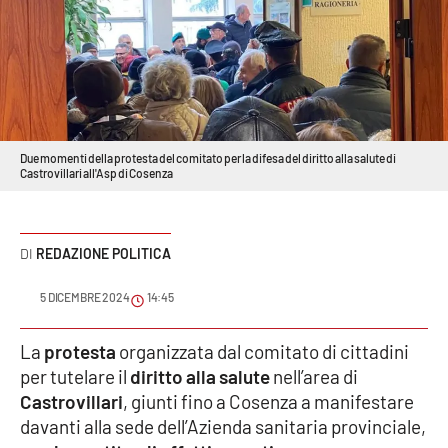
Sanità
Sport
Cultura
Due momenti della protesta del comitato per la difesa del diritto alla salute di
Podcast
Castrovillari all'Asp di Cosenza
Meteo
REDAZIONE POLITICA
Editoriali
5 DICEMBRE 2024
14:45
VIDEO
La
protesta
organizzata dal comitato di cittadini
per tutelare il
diritto alla salute
nell’area di
Ambiente
Castrovillari
, giunti fino a Cosenza a manifestare
davanti alla sede dell’Azienda sanitaria provinciale,
Cronaca