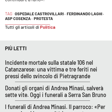
PROGETTI
SPECIALI
Buona Sanità Calabria
TAG
OSPEDALE CASTROVILLARI ·
FERDINANDO LAGHI ·
ASP COSENZA ·
PROTESTA
Tutti gli articoli di
Politica
LA
CALABRIAVISIONE
Destinazioni
PIÙ LETTI
Eventi
Incidente mortale sulla statale 106 nel
Catanzarese: una vittima e tre feriti nei
Food
pressi dello svincolo di Pietragrande
Storie
Donati gli organi di Andrea Minasi, salverà
sette vite. Oggi i funerali a Serra San Bruno
LAC
NETWORK
I funerali di Andrea Minasi. Il parroco: «Per