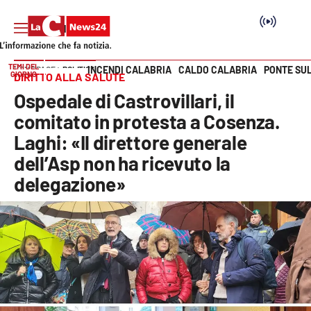
TEMI DEL
INCENDI CALABRIA
CALDO CALABRIA
PONTE SU
HOME PAGE
POLITICA
GIORNO
DIRITTO ALLA SALUTE
Vai
Ospedale di Castrovillari, il
SEZIONI
comitato in protesta a Cosenza.
Laghi: «Il direttore generale
Cronaca
dell’Asp non ha ricevuto la
delegazione»
Politica
Attualità
Economia e lavoro
Italia Mondo