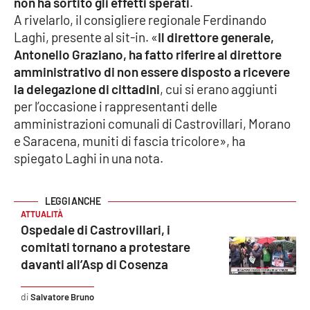
non ha sortito gli effetti sperati
.
A rivelarlo, il consigliere regionale Ferdinando
Cultura
Laghi, presente al sit-in. «
Il direttore generale,
Antonello Graziano, ha fatto riferire al direttore
Economia e Lavoro
amministrativo di non essere disposto a ricevere
la delegazione di cittadini
, cui si erano aggiunti
Politica
per l’occasione i rappresentanti delle
amministrazioni comunali di Castrovillari, Morano
Sanità
e Saracena, muniti di fascia tricolore», ha
spiegato Laghi in una nota.
Società
Sport
ATTUALITÀ
Ospedale di Castrovillari, i
comitati tornano a protestare
RUBRICHE
davanti all’Asp di Cosenza
Good Morning Vietnam
Salvatore Bruno