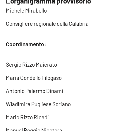
L'organigramma provvisorio
Parchi Marini Calabria
Michele Mirabello
Leggendo Alvaro insieme
Consigliere regionale della Calabria
Imprese Di Calabria
Coordinamento:
Le perfidie di Antonella Grippo
Sergio Rizzo Maierato
Venti di comunicazione
Maria Condello Filogaso
STREAMING
Antonio Palermo Dinami
LaC TV
Wladimira Pugliese Soriano
LaC Network
Mario Rizzo Ricadi
Manuel Reggio Nicotera
LaC OnAir