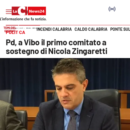
TEMI DEL
INCENDI CALABRIA
CALDO CALABRIA
PONTE SU
HOME PAGE
POLITICA
GIORNO
POLITICA
Vai
Pd, a Vibo il primo comitato a
SEZIONI
sostegno di Nicola Zingaretti
Cronaca
Politica
Attualità
Economia e lavoro
Italia Mondo