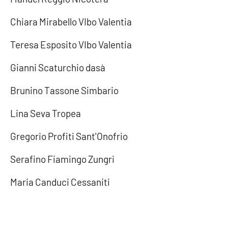
Chiara Mirabello VIbo Valentia
EDIZIONI
LOCALI
Teresa Esposito VIbo Valentia
Catanzaro
Gianni Scaturchio dasà
Crotone
Brunino Tassone Simbario
Lina Seva Tropea
Vibo Valentia
Gregorio Profiti Sant'Onofrio
Reggio Calabria
Serafino Fiamingo Zungri
Cosenza
Maria Canduci Cessaniti
Lamezia Terme