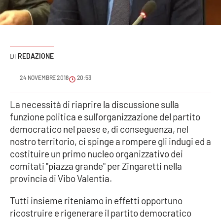
Sanità
Sport
REDAZIONE
Cultura
24 NOVEMBRE 2018
20:53
Podcast
La necessità di riaprire la discussione sulla
Meteo
funzione politica e sull'organizzazione del partito
democratico nel paese e, di conseguenza, nel
Editoriali
nostro territorio, ci spinge a rompere gli indugi ed a
costituire un primo nucleo organizzativo dei
comitati "piazza grande" per Zingaretti nella
VIDEO
provincia di Vibo Valentia.
Ambiente
Tutti insieme riteniamo in effetti opportuno
ricostruire e rigenerare il partito democratico
Cronaca