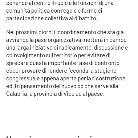
ponendo al centro il ruolo e le funzioni di una
comunità politica con regole e forme di
Cultura
partecipazione collettiva al dibattito.
Economia e Lavoro
Nei prossimi giorni il coordinamento che sta già
avviando la pase organizzativa metterà in campo
Politica
una larga iniziativa di radicamento, discussione e
coinvolgimento sul territorio per evitare di
Sanità
sprecare questa importante fase di confronto
ebper provare di rendere feconda la stagione
Società
congressuale appena aperta per la ricostruzione
ed il ripensamento del nuovo pd che serve alla
Sport
Calabria, a provincia di Vibo ed al paese.
RUBRICHE
Good Morning Vietnam