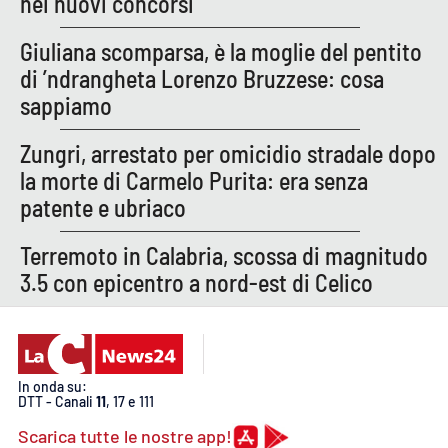
nei nuovi concorsi
Lacplay.it
Giuliana scomparsa, è la moglie del pentito
Lactv.it
di ’ndrangheta Lorenzo Bruzzese: cosa
sappiamo
Laconair.it
Zungri, arrestato per omicidio stradale dopo
Lacitymag.it
la morte di Carmelo Purita: era senza
patente e ubriaco
Lacapitalenews.it
Terremoto in Calabria, scossa di magnitudo
Ilreggino.it
3.5 con epicentro a nord-est di Celico
Cosenzachannel.it
Ilvibonese.it
In onda su:
DTT - Canali
11
, 17 e 111
Catanzarochannel.it
Scarica tutte le nostre app!