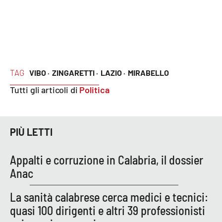
PROGETTI
SPECIALI
Buona Sanità Calabria
LA
CALABRIAVISIONE
TAG
VIBO ·
ZINGARETTI ·
LAZIO ·
MIRABELLO
Destinazioni
Tutti gli articoli di
Politica
Eventi
PIÙ LETTI
Food
Appalti e corruzione in Calabria, il dossier
Storie
Anac
La sanità calabrese cerca medici e tecnici:
LAC
NETWORK
quasi 100 dirigenti e altri 39 professionisti