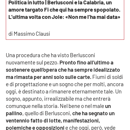
Politica in lutto | Berlusconi e la Calabria, un
Parchi Marini Calabria
amore targato Fi che qui ha sempre spopolato.
L’ultima volta con Jole: «Non me l’ha mai data»
Leggendo Alvaro insieme
di Massimo Clausi
Imprese Di Calabria
Le perfidie di Antonella Grippo
Una procedura che ha visto Berlusconi
nuovamente sul pezzo.
Pronto fino all’ultimo a
Venti di comunicazione
sostenere quell’opera che ha sempre idealizzato
ma rimasta per anni solo sulle carte.
Fiumi di soldi
e di progettazione e un sogno che per molti, ancora
STREAMING
oggi, è destinato a rimanere eternamente tale. Un
sogno, appunto, irrealizzabile ma che entrerà
LaC TV
comunque nella storia. Nel bene o nel male
un
pallino
, quello di Berlusconi,
che ha segnato un
LaC Network
ventennio fatto di lotte, manifestazioni,
polemiche e opposizioni
e che oggi, però, vede
LaC OnAir