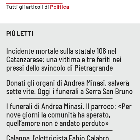
Lacplay.it
Tutti gli articoli di
Politica
Lactv.it
PIÙ LETTI
Laconair.it
Lacitymag.it
Incidente mortale sulla statale 106 nel
Catanzarese: una vittima e tre feriti nei
Lacapitalenews.it
pressi dello svincolo di Pietragrande
Ilreggino.it
Donati gli organi di Andrea Minasi, salverà
sette vite. Oggi i funerali a Serra San Bruno
Cosenzachannel.it
I funerali di Andrea Minasi. Il parroco: «Per
Ilvibonese.it
nove giorni la comunità ha sperato,
quell’amore non è andato perduto»
Catanzarochannel.it
Calanna, l'elettricista Fabio Calabrò