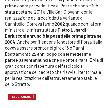
prima opera propedeutica al Ponte che non c’è, è
Cultura
stata posta nel 2011 a Villa San Giovanni con la
realizzazione della cosiddetta Variante di
Economia e Lavoro
Cannitello. Correva l’anno
2002
quando con l'allora
ministro alle Infrastrutture
Pietro Lunardi
Politica
Berlusconi annunciò la posa della prima pietra nel
2004
. Anche per il leader e fondatore di Forza Italia
Sanità
doveva essere pronto nel giro di 6 o 7 anni.
Esattamente
22 anni dopo con le medesime
Società
parole Salvini annuncia che il Ponte si farà
. E via di
gran corsa con riapertura del fascicolo e
approvazione del decreto che riavvia l’iter formale
Sport
per la realizzazione dell’attraversamento stabile
dello Stretto.
RUBRICHE
↓
LEGGI ANCHE
Good Morning Vietnam