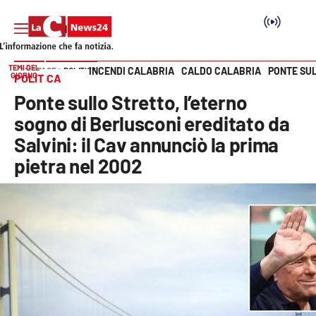
TEMI DEL
INCENDI CALABRIA
CALDO CALABRIA
PONTE SU
HOME PAGE
POLITICA
GIORNO
POLITICA
Vai
Ponte sullo Stretto, l’eterno
SEZIONI
sogno di Berlusconi ereditato da
Salvini: il Cav annunciò la prima
Cronaca
pietra nel 2002
Politica
Attualità
Economia e lavoro
Italia Mondo