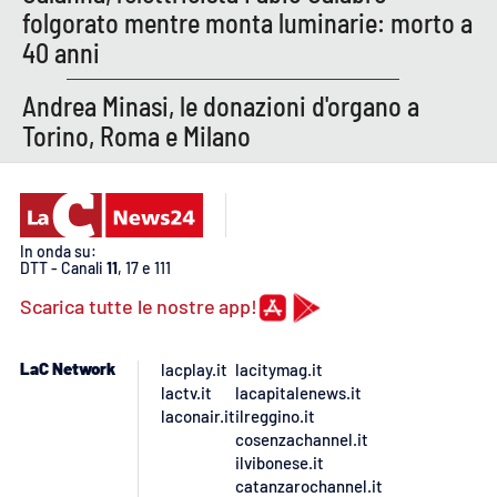
folgorato mentre monta luminarie: morto a
APP
40 anni
Android
Andrea Minasi, le donazioni d'organo a
Torino, Roma e Milano
Apple
In onda su:
DTT - Canali
11
, 17 e 111
Scarica tutte le nostre app!
LaC Network
lacplay.it
lacitymag.it
lactv.it
lacapitalenews.it
laconair.it
ilreggino.it
cosenzachannel.it
ilvibonese.it
catanzarochannel.it