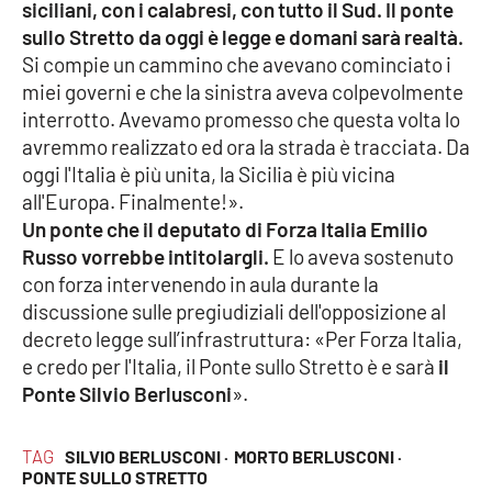
PROGETTI
siciliani, con i calabresi, con tutto il Sud. Il ponte
SPECIALI
sullo Stretto da oggi è legge e domani sarà realtà.
Buona Sanità Calabria
Si compie un cammino che avevano cominciato i
miei governi e che la sinistra aveva colpevolmente
interrotto. Avevamo promesso che questa volta lo
LA
CALABRIAVISIONE
avremmo realizzato ed ora la strada è tracciata. Da
oggi l'Italia è più unita, la Sicilia è più vicina
Destinazioni
all'Europa. Finalmente!».
Un ponte che il deputato di Forza Italia Emilio
Eventi
Russo vorrebbe intitolargli.
E lo aveva sostenuto
con forza intervenendo in aula durante la
Food
discussione sulle pregiudiziali dell'opposizione al
decreto legge sull’infrastruttura: «Per Forza Italia,
Storie
e credo per l'Italia, il Ponte sullo Stretto è e sarà
il
Ponte Silvio Berlusconi
».
LAC
NETWORK
TAG
SILVIO BERLUSCONI ·
MORTO BERLUSCONI ·
PONTE SULLO STRETTO