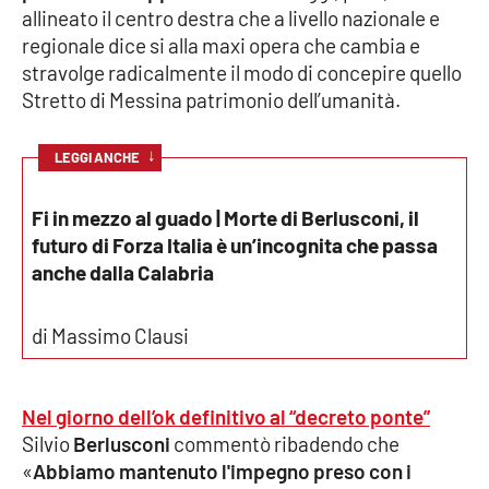
allineato il centro destra che a livello nazionale e
regionale dice si alla maxi opera che cambia e
stravolge
radicalmente il modo di
concepire quello
EDIZIONI
LOCALI
Stretto di Messina patrimonio dell’umanità.
Catanzaro
↓
LEGGI ANCHE
Crotone
Fi in mezzo al guado | Morte di Berlusconi, il
Vibo Valentia
futuro di Forza Italia è un’incognita che passa
anche dalla Calabria
Reggio Calabria
di Massimo Clausi
Cosenza
Lamezia Terme
Nel giorno dell’ok definitivo al “decreto ponte”
Silvio
Berlusconi
commentò ribadendo che
«
Abbiamo mantenuto l'impegno preso con i