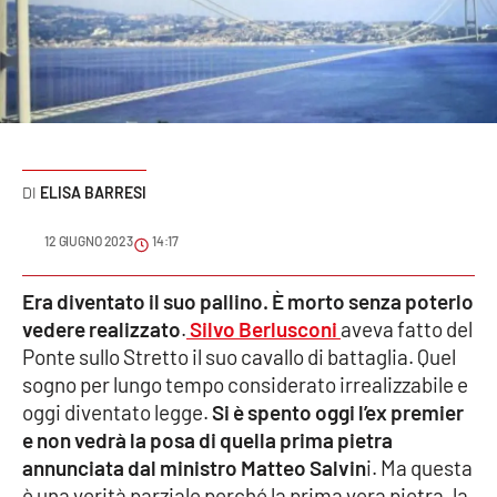
Sanità
Sport
Cultura
Podcast
ELISA BARRESI
Meteo
12 GIUGNO 2023
14:17
Editoriali
Era diventato il suo pallino. È morto senza poterlo
vedere realizzato
.
Silvo Berlusconi
aveva fatto del
Ponte sullo Stretto il suo cavallo di battaglia. Quel
sogno per lungo tempo considerato irrealizzabile e
VIDEO
oggi diventato legge.
Si è spento oggi l’ex premier
Ambiente
e non vedrà la posa di quella prima pietra
annunciata dal ministro Matteo Salvin
i. Ma questa
Cronaca
è una verità parziale perché la prima vera pietra, la