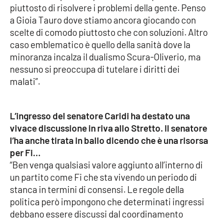
piuttosto di risolvere i problemi della gente. Penso
Parchi Marini Calabria
a Gioia Tauro dove stiamo ancora giocando con
scelte di comodo piuttosto che con soluzioni. Altro
Leggendo Alvaro insieme
caso emblematico è quello della sanità dove la
minoranza incalza il dualismo Scura-Oliverio, ma
Imprese Di Calabria
nessuno si preoccupa di tutelare i diritti dei
malati”.
Le perfidie di Antonella Grippo
Venti di comunicazione
L’ingresso del senatore Caridi ha destato una
vivace discussione in riva allo Stretto. Il senatore
l’ha anche tirata in ballo dicendo che è una risorsa
STREAMING
per Fi…
“Ben venga qualsiasi valore aggiunto all’interno di
LaC TV
un partito come Fi che sta vivendo un periodo di
stanca in termini di consensi. Le regole della
LaC Network
politica però impongono che determinati ingressi
debbano essere discussi dal coordinamento
LaC OnAir