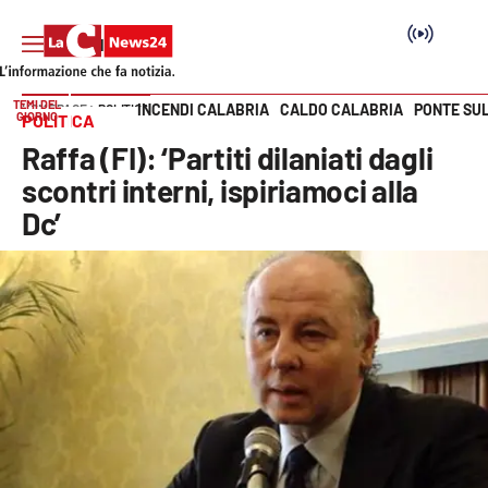
TEMI DEL
INCENDI CALABRIA
CALDO CALABRIA
PONTE SU
HOME PAGE
POLITICA
GIORNO
POLITICA
Vai
Raffa (FI): ‘Partiti dilaniati dagli
SEZIONI
scontri interni, ispiriamoci alla
Dc’
Cronaca
Politica
Attualità
Economia e lavoro
Italia Mondo