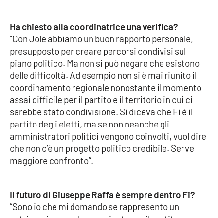
PROGETTI
SPECIALI
Buona Sanità Calabria
Ha chiesto alla coordinatrice una verifica?
“Con Jole abbiamo un buon rapporto personale,
presupposto per creare percorsi condivisi sul
LA
piano politico. Ma non si può negare che esistono
CALABRIAVISIONE
delle difficoltà. Ad esempio non si è mai riunito il
Destinazioni
coordinamento regionale nonostante il momento
assai difficile per il partito e il territorio in cui ci
Eventi
sarebbe stato condivisione. Si diceva che Fi è il
partito degli eletti, ma se non neanche gli
Food
amministratori politici vengono coinvolti, vuol dire
che non c’è un progetto politico credibile. Serve
maggiore confronto”.
Storie
Il futuro di Giuseppe Raffa è sempre dentro Fi?
LAC
NETWORK
“Sono io che mi domando se rappresento un