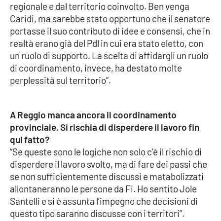
regionale e dal territorio coinvolto. Ben venga
Caridi, ma sarebbe stato opportuno che il senatore
portasse il suo contributo di idee e consensi, che in
EDIZIONI
LOCALI
realtà erano già del Pdl in cui era stato eletto, con
un ruolo di supporto. La scelta di affidargli un ruolo
Catanzaro
di coordinamento, invece, ha destato molte
perplessità sul territorio”.
Crotone
Vibo Valentia
A Reggio manca ancora il coordinamento
provinciale. Si rischia di disperdere il lavoro fin
Reggio Calabria
qui fatto?
“Se queste sono le logiche non solo c’è il rischio di
Cosenza
disperdere il lavoro svolto, ma di fare dei passi che
se non sufficientemente discussi e matabolizzati
Lamezia Terme
allontaneranno le persone da Fi. Ho sentito Jole
Santelli e si è assunta l’impegno che decisioni di
questo tipo saranno discusse con i territori”.