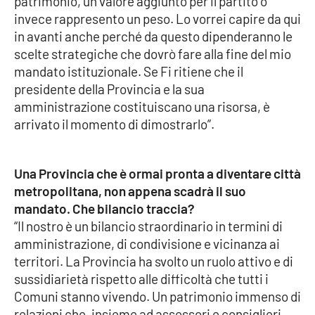
patrimonio, un valore aggiunto per il partito o
Lacplay.it
invece rappresento un peso. Lo vorrei capire da qui
in avanti anche perché da questo dipenderanno le
Lactv.it
scelte strategiche che dovrò fare alla fine del mio
mandato istituzionale. Se Fi ritiene che il
Laconair.it
presidente della Provincia e la sua
amministrazione costituiscano una risorsa, è
Lacitymag.it
arrivato il momento di dimostrarlo”.
Lacapitalenews.it
Una Provincia che è ormai pronta a diventare città
Ilreggino.it
metropolitana, non appena scadrà il suo
mandato. Che bilancio traccia?
Cosenzachannel.it
“Il nostro è un bilancio straordinario in termini di
amministrazione, di condivisione e vicinanza ai
Ilvibonese.it
territori. La Provincia ha svolto un ruolo attivo e di
sussidiarietà rispetto alle difficoltà che tutti i
Catanzarochannel.it
Comuni stanno vivendo. Un patrimonio immenso di
relazioni che, insieme ad assessori e consiglieri,