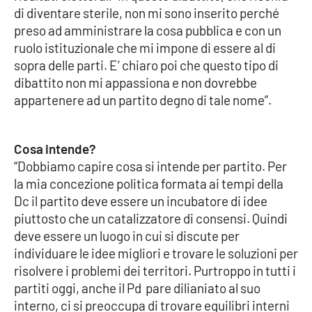
di diventare sterile, non mi sono inserito perché
preso ad amministrare la cosa pubblica e con un
Cultura
ruolo istituzionale che mi impone di essere al di
sopra delle parti. E’ chiaro poi che questo tipo di
Economia e Lavoro
dibattito non mi appassiona e non dovrebbe
appartenere ad un partito degno di tale nome”.
Politica
Sanità
Cosa intende?
“Dobbiamo capire cosa si intende per partito. Per
Società
la mia concezione politica formata ai tempi della
Dc il partito deve essere un incubatore di idee
Sport
piuttosto che un catalizzatore di consensi. Quindi
deve essere un luogo in cui si discute per
individuare le idee migliori e trovare le soluzioni per
RUBRICHE
risolvere i problemi dei territori. Purtroppo in tutti i
partiti oggi, anche il Pd pare dilianiato al suo
Good Morning Vietnam
interno, ci si preoccupa di trovare equilibri interni