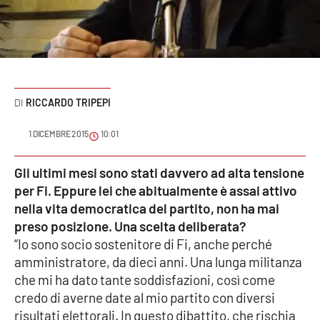
Sanità
Sport
Cultura
RICCARDO TRIPEPI
Podcast
1 DICEMBRE 2015
10:01
Meteo
Gli ultimi mesi sono stati davvero ad alta tensione
per Fi. Eppure lei che abitualmente è assai attivo
Editoriali
nella vita democratica del partito, non ha mai
preso posizione. Una scelta deliberata?
“Io sono socio sostenitore di Fi, anche perché
VIDEO
amministratore, da dieci anni. Una lunga militanza
Ambiente
che mi ha dato tante soddisfazioni, così come
credo di averne date al mio partito con diversi
Cronaca
risultati elettorali. In questo dibattito, che rischia