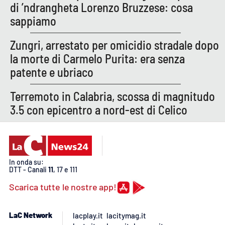
PROGETTI
SPECIALI
di ’ndrangheta Lorenzo Bruzzese: cosa
sappiamo
Buona Sanità Calabria
Zungri, arrestato per omicidio stradale dopo
la morte di Carmelo Purita: era senza
LA
CALABRIAVISIONE
patente e ubriaco
Destinazioni
Terremoto in Calabria, scossa di magnitudo
3.5 con epicentro a nord-est di Celico
Eventi
Food
In onda su:
Storie
DTT - Canali
11
, 17 e 111
Scarica tutte le nostre app!
LAC
NETWORK
LaC Network
lacplay.it
lacitymag.it