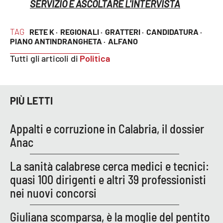
SERVIZIO E ASCOLTARE L'INTERVISTA
TAG
RETE K ·
REGIONALI ·
GRATTERI ·
CANDIDATURA ·
EDIZIONI
LOCALI
PIANO ANTINDRANGHETA ·
ALFANO
Tutti gli articoli di
Politica
Catanzaro
Crotone
PIÙ LETTI
Vibo Valentia
Appalti e corruzione in Calabria, il dossier
Reggio Calabria
Anac
Cosenza
La sanità calabrese cerca medici e tecnici:
quasi 100 dirigenti e altri 39 professionisti
Lamezia Terme
nei nuovi concorsi
Giuliana scomparsa, è la moglie del pentito