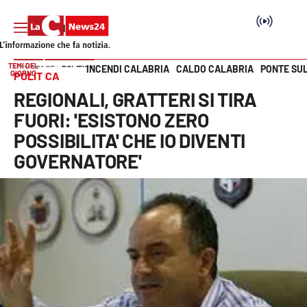
TEMI DEL
INCENDI CALABRIA
CALDO CALABRIA
PONTE SU
HOME PAGE
POLITICA
GIORNO
POLITICA
Vai
REGIONALI, GRATTERI SI TIRA
SEZIONI
FUORI: 'ESISTONO ZERO
POSSIBILITA' CHE IO DIVENTI
Cronaca
GOVERNATORE'
Politica
Attualità
Economia e lavoro
Italia Mondo