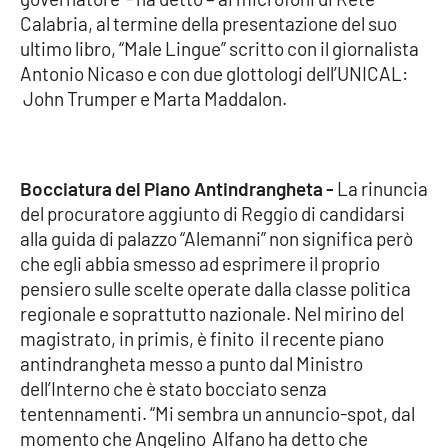
Calabria, al termine della presentazione del suo
Cultura
ultimo libro, “Male Lingue” scritto con il giornalista
Antonio Nicaso e con due glottologi dell’UNICAL:
Economia e Lavoro
John Trumper e Marta Maddalon.
Politica
Bocciatura del Piano Antindrangheta -
La rinuncia
Sanità
del procuratore aggiunto di Reggio di candidarsi
alla guida di palazzo “Alemanni” non significa però
Società
che egli abbia smesso ad esprimere il proprio
pensiero sulle scelte operate dalla classe politica
Sport
regionale e soprattutto nazionale. Nel mirino del
magistrato, in primis, è finito il recente piano
antindrangheta messo a punto dal Ministro
RUBRICHE
dell’Interno che è stato bocciato senza
tentennamenti. “Mi sembra un annuncio-spot, dal
Good Morning Vietnam
momento che Angelino Alfano ha detto che