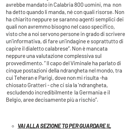
avrebbe mandato in Calabria 800 uomini, ma non
Parchi Marini Calabria
ha detto quando li manda, né con quali risorse. Non
ha chiarito neppure se saranno agenti semplici dei
Leggendo Alvaro insieme
quali non avremmo bisogno nel caso specifico,
visto che a noi servono persone in grado di scrivere
Imprese Di Calabria
un’informativa, di fare un’indagine e soprattutto di
capire il dialetto calabrese”. Non è mancata
Le perfidie di Antonella Grippo
neppure una valutazione complessiva sul
provvedimento. “ Il capo del Viminale ha parlato di
Venti di comunicazione
cinque postazioni della ndrangheta nel mondo, tra
cui Teheran e Parigi, dove non mi risulta -ha
chiosato Gratteri - che ci sia la 'ndrangheta,
STREAMING
escludendo incredibilmente la Germania e il
Belgio, aree decisamente più a rischio”.
LaC TV
LaC Network
VAI ALLA SEZIONE TG PER GUARDARE IL
LaC OnAir