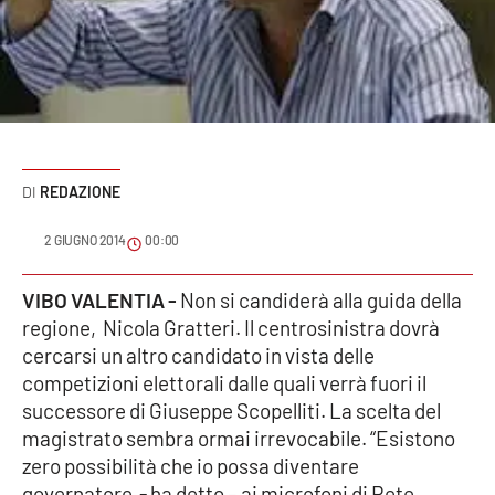
Sanità
Sport
Cultura
Podcast
REDAZIONE
Meteo
2 GIUGNO 2014
00:00
Editoriali
VIBO VALENTIA -
Non si candiderà alla guida della
regione, Nicola Gratteri. Il centrosinistra dovrà
cercarsi un altro candidato in vista delle
VIDEO
competizioni elettorali dalle quali verrà fuori il
successore di Giuseppe Scopelliti. La scelta del
Ambiente
magistrato sembra ormai irrevocabile. “Esistono
zero possibilità che io possa diventare
Cronaca
governatore - ha detto – ai microfoni di Rete