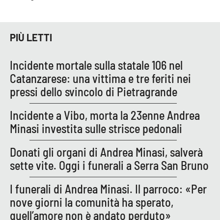
PROGETTI
SPECIALI
Buona Sanità Calabria
PIÙ LETTI
LA
Incidente mortale sulla statale 106 nel
CALABRIAVISIONE
Catanzarese: una vittima e tre feriti nei
Destinazioni
pressi dello svincolo di Pietragrande
Eventi
Incidente a Vibo, morta la 23enne Andrea
Minasi investita sulle strisce pedonali
Food
Donati gli organi di Andrea Minasi, salverà
Storie
sette vite. Oggi i funerali a Serra San Bruno
I funerali di Andrea Minasi. Il parroco: «Per
LAC
nove giorni la comunità ha sperato,
NETWORK
quell’amore non è andato perduto»