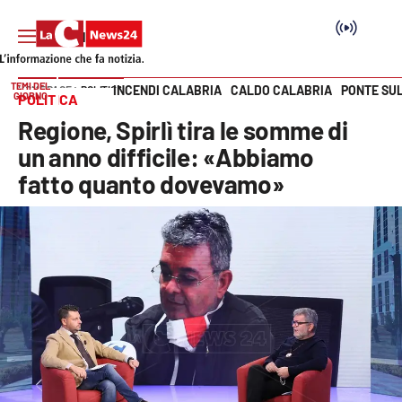
TEMI DEL
INCENDI CALABRIA
CALDO CALABRIA
PONTE SU
HOME PAGE
POLITICA
GIORNO
POLITICA
Vai
Regione, Spirlì tira le somme di
SEZIONI
un anno difficile: «Abbiamo
fatto quanto dovevamo»
Cronaca
Politica
Attualità
Economia e lavoro
Italia Mondo