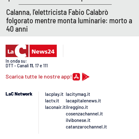
Lacplay.it
Calanna, l'elettricista Fabio Calabrò
Lactv.it
folgorato mentre monta luminarie: morto a
40 anni
Laconair.it
Lacitymag.it
In onda su:
Lacapitalenews.it
DTT - Canali
11
, 17 e 111
Scarica tutte le nostre app!
Ilreggino.it
LaC Network
lacplay.it
lacitymag.it
Cosenzachannel.it
lactv.it
lacapitalenews.it
laconair.it
ilreggino.it
Ilvibonese.it
cosenzachannel.it
ilvibonese.it
catanzarochannel.it
Catanzarochannel.it