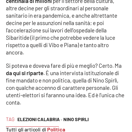
centinaia di milioni
per il settore della cultura,
altre decine per gli straordinari al personale
sanitario in era pandemica, e anche altrettante
EDIZIONI
decine per le assunzioni nella sanità; e poi
LOCALI
l’accelerazione sui lavori dell’ospedale della
Catanzaro
Sibaritide (il primo che potrebbe vedere la luce
rispetto a quelli di Vibo e Piana) e tanto altro
Crotone
ancora.
Si poteva e doveva fare di più e meglio? Certo. Ma
Vibo Valentia
da qui si riparte
. È una intervista istituzionale di
fine mandato e non politica, quella di Nino Spirlì,
Reggio Calabria
con qualche accenno di carattere personale. Gli
utenti-elettori si faranno una idea. Ed è l’unica che
Cosenza
conta.
Lamezia Terme
TAG
ELEZIONI CALABRIA ·
NINO SPIRLI
Tutti gli articoli di
Politica