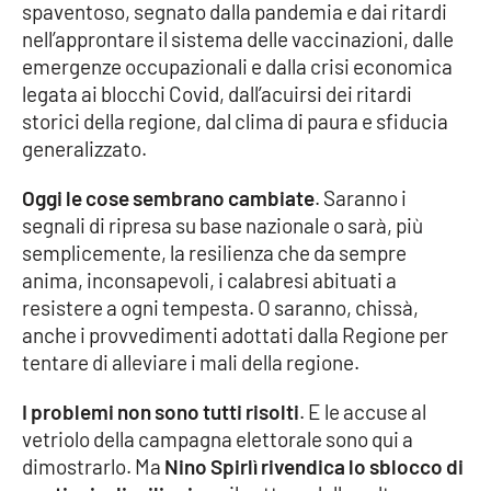
spaventoso, segnato dalla pandemia e dai ritardi
Parchi Marini Calabria
nell’approntare il sistema delle vaccinazioni, dalle
emergenze occupazionali e dalla crisi economica
Leggendo Alvaro insieme
legata ai blocchi Covid, dall’acuirsi dei ritardi
storici della regione, dal clima di paura e sfiducia
Imprese Di Calabria
generalizzato.
Le perfidie di Antonella Grippo
Oggi le cose sembrano cambiate
. Saranno i
segnali di ripresa su base nazionale o sarà, più
Venti di comunicazione
semplicemente, la resilienza che da sempre
anima, inconsapevoli, i calabresi abituati a
resistere a ogni tempesta. O saranno, chissà,
STREAMING
anche i provvedimenti adottati dalla Regione per
tentare di alleviare i mali della regione.
LaC TV
I problemi non sono tutti risolti
. E le accuse al
LaC Network
vetriolo della campagna elettorale sono qui a
dimostrarlo. Ma
Nino Spirlì rivendica lo sblocco di
LaC OnAir