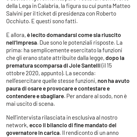
della Lega in Calabria, la figura su cui punta Matteo
Salvini per il ticket di presidenza con Roberto
Cultura
Occhiuto. E questi sono fatti.
Economia e Lavoro
E allora,
è lecito domandarsi come sia riuscito
nell’impresa
. Due sono le potenziali risposte. La
Politica
prima: ha semplicemente esercitato la funzioni
che gli erano state attribuite dalla legge,
dopo la
Sanità
prematura scomparsa di Jole Santelli
(il 15
ottobre 2020, appunto). La seconda:
Società
nell’esercitare quelle stesse funzioni,
non ha avuto
paura di osare e provocare e contestare e
Sport
contendere e sbagliare
. Per andare al sodo, non è
mai uscito di scena.
RUBRICHE
Nell’intervista rilasciata in esclusiva al nostro
network,
ecco il bilancio di fine mandato del
Good Morning Vietnam
governatore in carica
. Il rendiconto di un anno