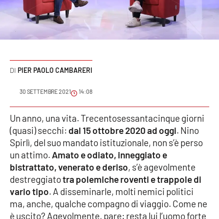
Sanità
Sport
Cultura
PIER PAOLO CAMBARERI
Podcast
30 SETTEMBRE 2021
14:08
Meteo
Un anno, una vita. Trecentosessantacinque giorni
(quasi) secchi:
dal 15 ottobre 2020 ad oggi
. Nino
Editoriali
Spirlì, del suo mandato istituzionale, non s’è perso
un attimo.
Amato e odiato, inneggiato e
bistrattato, venerato e deriso
, s’è agevolmente
VIDEO
destreggiato
tra polemiche roventi e trappole di
Ambiente
vario tipo
. A disseminarle, molti nemici politici
ma, anche, qualche compagno di viaggio. Come ne
Cronaca
è uscito? Agevolmente, pare: resta lui l’uomo forte