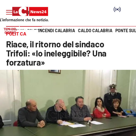
TEMI DEL
INCENDI CALABRIA
CALDO CALABRIA
PONTE SU
HOME PAGE
POLITICA
GIORNO
POLITICA
Vai
Riace, il ritorno del sindaco
SEZIONI
Trifoli: «Io ineleggibile? Una
forzatura»
Cronaca
Politica
Attualità
Economia e lavoro
Italia Mondo