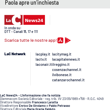
PROGETTI
Paola apre un’inchiesta
SPECIALI
Buona Sanità Calabria
In onda su:
LA
DTT - Canali
11
, 17 e 111
CALABRIAVISIONE
Scarica tutte le nostre app!
Destinazioni
LaC Network
lacplay.it
lacitymag.it
Eventi
lactv.it
lacapitalenews.it
laconair.it
ilreggino.it
Food
cosenzachannel.it
ilvibonese.it
catanzarochannel.it
Storie
LaC News24 - L’informazione che fa notizia
Diemmecom Società Editoriale - reg. trib. VV 23/05/1989 n°68 - R.O.C. 4049
LAC
NETWORK
Direttore Responsabile
Francesco Laratta
Vicedirettore
Enrico De Girolamo
e
Pablo Petrasso
Direttore Editoriale
Maria Grazia Falduto