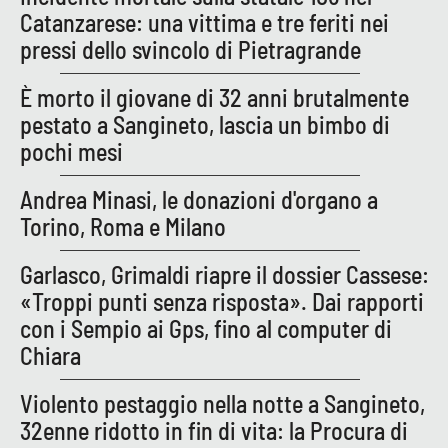
Catanzarese: una vittima e tre feriti nei
pressi dello svincolo di Pietragrande
EDIZIONI
LOCALI
È morto il giovane di 32 anni brutalmente
pestato a Sangineto, lascia un bimbo di
Catanzaro
pochi mesi
Crotone
Andrea Minasi, le donazioni d'organo a
Torino, Roma e Milano
Vibo Valentia
Garlasco, Grimaldi riapre il dossier Cassese:
Reggio Calabria
«Troppi punti senza risposta». Dai rapporti
con i Sempio ai Gps, fino al computer di
Cosenza
Chiara
Lamezia Terme
Violento pestaggio nella notte a Sangineto,
32enne ridotto in fin di vita: la Procura di