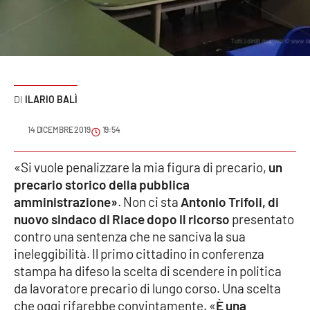
Sanità
Sport
Cultura
ILARIO BALÌ
Podcast
14 DICEMBRE 2019
19:54
Meteo
«Si vuole penalizzare la mia figura di precario,
un
precario storico della pubblica
Editoriali
amministrazione»
. Non ci sta
Antonio Trifoli, di
nuovo sindaco di Riace dopo il ricorso
presentato
contro una sentenza che ne sanciva la sua
VIDEO
ineleggibilità. Il primo cittadino in conferenza
Ambiente
stampa ha difeso la scelta di scendere in politica
da lavoratore precario di lungo corso. Una scelta
Cronaca
che oggi rifarebbe convintamente. «
È una