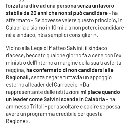
forzatura dire ad una persona senza un lavoro
stabile da 20 anni che non si può candidare
– ha
Cultura
affermato – Se dovesse valere questo principio, in
Calabria a siamo in 10 mila a non poterci candidare
Economia e Lavoro
nè a sindaco, nè a semplici consiglieri».
Politica
Vicino alla Lega di Matteo Salvini, il sindaco
riacese, beccato qualche giorno fa a cena con l’ex
Sanità
ministro dell’Interno a margine della sua trasferta
reggina,
ha confermato di non candidarsi alle
Società
Regionali,
senza negare tuttavia un appoggio
esterno al leader del Carroccio. «Da
Sport
rappresentante delle istituzioni
mi piace quando
un leader come Salvini scende in Calabria
– ha
ammesso Trifoli - per ascoltare e capire se possa
RUBRICHE
avere un programma credibile per questa
Regione».
Good Morning Vietnam