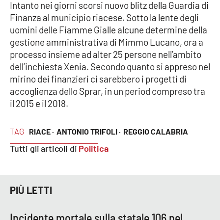
Intanto nei giorni scorsi nuovo blitz della Guardia di
Parchi Marini Calabria
Finanza al municipio riacese. Sotto la lente degli
uomini delle Fiamme Gialle alcune determine della
Leggendo Alvaro insieme
gestione amministrativa di Mimmo Lucano, ora a
processo insieme ad alter 25 persone nell’ambito
Imprese Di Calabria
dell’inchiesta Xenia. Secondo quanto si appreso nel
mirino dei finanzieri ci sarebbero i progetti di
Le perfidie di Antonella Grippo
accoglienza dello Sprar, in un period compreso tra
il 2015 e il 2018.
Venti di comunicazione
TAG
RIACE ·
ANTONIO TRIFOLI ·
REGGIO CALABRIA
STREAMING
Tutti gli articoli di
Politica
LaC TV
PIÙ LETTI
LaC Network
Incidente mortale sulla statale 106 nel
LaC OnAir