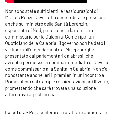
Non sono state sufficienti le rassicurazioni di
Cultura
Matteo Renzi. Oliverio ha deciso di fare pressione
anche sul ministro della Sanità Lorenzin,
Economia e Lavoro
esponente di Ncd, per ottenere la nomina a
commissario per la Calabria. Come riporta il
Politica
Quotidiano della Calabria, il governo non ha dato il
via libera all’emendamento al Milleproroghe
Sanità
presentato dai parlamentari calabresi, che
avrebbe permesso la nomina immediata di Oliverio
Società
come commissario alla Sanità in Calabria. Non c’è
nonostante anche ieri il premier, in un incontro a
Sport
Roma, abbia dato ampie rassicurazioni ad Oliverio,
promettendo che sarà trovata una soluzione
alternativa al problema.
RUBRICHE
Good Morning Vietnam
La lettera
- Per accelerare la pratica e aumentare