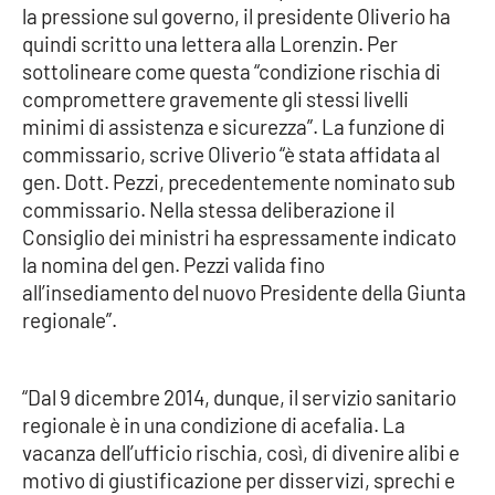
la pressione sul governo, il presidente Oliverio ha
Parchi Marini Calabria
quindi scritto una lettera alla Lorenzin. Per
sottolineare come questa “condizione rischia di
Leggendo Alvaro insieme
compromettere gravemente gli stessi livelli
minimi di assistenza e sicurezza”. La funzione di
Imprese Di Calabria
commissario, scrive Oliverio “è stata affidata al
gen. Dott. Pezzi, precedentemente nominato sub
Le perfidie di Antonella Grippo
commissario. Nella stessa deliberazione il
Consiglio dei ministri ha espressamente indicato
Venti di comunicazione
la nomina del gen. Pezzi valida fino
all’insediamento del nuovo Presidente della Giunta
regionale”.
STREAMING
LaC TV
“Dal 9 dicembre 2014, dunque, il servizio sanitario
regionale è in una condizione di acefalia. La
LaC Network
vacanza dell’ufficio rischia, così, di divenire alibi e
motivo di giustificazione per disservizi, sprechi e
LaC OnAir