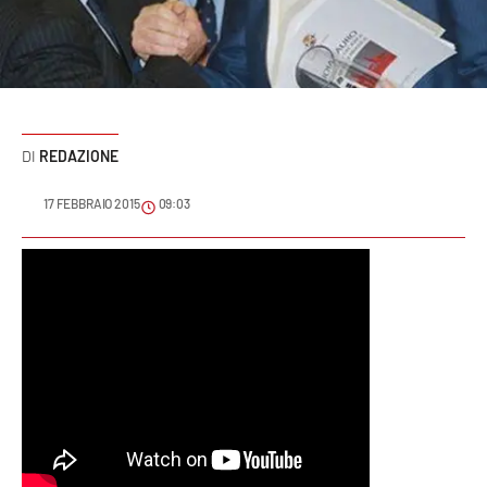
Sanità
Sport
Cultura
REDAZIONE
Podcast
17 FEBBRAIO 2015
09:03
Meteo
Editoriali
VIDEO
Ambiente
Cronaca