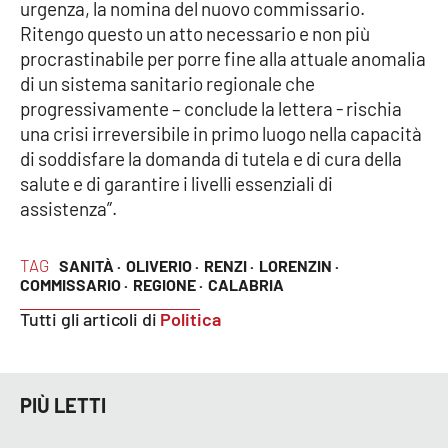
PROGETTI
urgenza, la nomina del nuovo commissario.
SPECIALI
Ritengo questo un atto necessario e non più
Buona Sanità Calabria
procrastinabile per porre fine alla attuale anomalia
di un sistema sanitario regionale che
progressivamente – conclude la lettera - rischia
LA
CALABRIAVISIONE
una crisi irreversibile in primo luogo nella capacità
di soddisfare la domanda di tutela e di cura della
Destinazioni
salute e di garantire i livelli essenziali di
assistenza”.
Eventi
TAG
SANITÀ ·
OLIVERIO ·
RENZI ·
LORENZIN ·
Food
COMMISSARIO ·
REGIONE ·
CALABRIA
Tutti gli articoli di
Politica
Storie
PIÙ LETTI
LAC
NETWORK