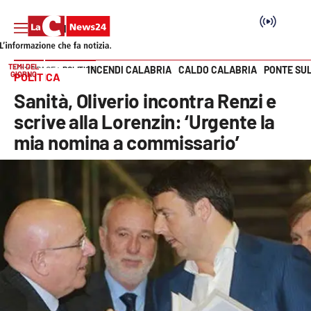
TEMI DEL
INCENDI CALABRIA
CALDO CALABRIA
PONTE SU
HOME PAGE
POLITICA
GIORNO
POLITICA
Vai
Sanità, Oliverio incontra Renzi e
SEZIONI
scrive alla Lorenzin: ‘Urgente la
mia nomina a commissario’
Cronaca
Politica
Attualità
Economia e lavoro
Italia Mondo