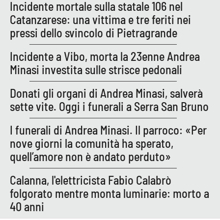
Lacplay.it
Incidente mortale sulla statale 106 nel
Catanzarese: una vittima e tre feriti nei
Lactv.it
pressi dello svincolo di Pietragrande
Laconair.it
Incidente a Vibo, morta la 23enne Andrea
Minasi investita sulle strisce pedonali
Lacitymag.it
Donati gli organi di Andrea Minasi, salverà
Lacapitalenews.it
sette vite. Oggi i funerali a Serra San Bruno
Ilreggino.it
I funerali di Andrea Minasi. Il parroco: «Per
nove giorni la comunità ha sperato,
Cosenzachannel.it
quell’amore non è andato perduto»
Ilvibonese.it
Calanna, l'elettricista Fabio Calabrò
folgorato mentre monta luminarie: morto a
Catanzarochannel.it
40 anni