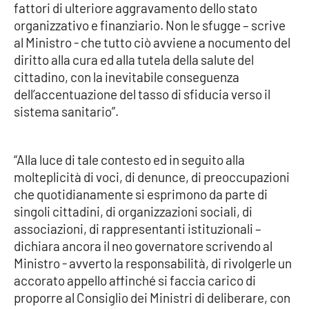
fattori di ulteriore aggravamento dello stato
organizzativo e finanziario. Non le sfugge – scrive
al Ministro - che tutto ciò avviene a nocumento del
EDIZIONI
LOCALI
diritto alla cura ed alla tutela della salute del
cittadino, con la inevitabile conseguenza
Catanzaro
dell’accentuazione del tasso di sfiducia verso il
sistema sanitario”.
Crotone
Vibo Valentia
“Alla luce di tale contesto ed in seguito alla
molteplicità di voci, di denunce, di preoccupazioni
Reggio Calabria
che quotidianamente si esprimono da parte di
singoli cittadini, di organizzazioni sociali, di
Cosenza
associazioni, di rappresentanti istituzionali –
dichiara ancora il neo governatore scrivendo al
Lamezia Terme
Ministro - avverto la responsabilità, di rivolgerle un
accorato appello affinché si faccia carico di
proporre al Consiglio dei Ministri di deliberare, con