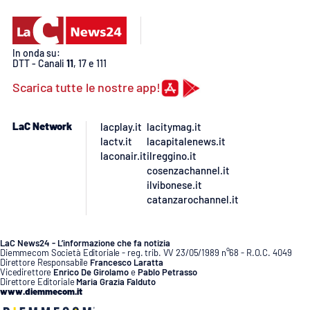
APP
In onda su:
Android
DTT - Canali
11
, 17 e 111
Scarica tutte le nostre app!
Apple
LaC Network
lacplay.it
lacitymag.it
lactv.it
lacapitalenews.it
laconair.it
ilreggino.it
cosenzachannel.it
ilvibonese.it
catanzarochannel.it
LaC News24 - L’informazione che fa notizia
Diemmecom Società Editoriale - reg. trib. VV 23/05/1989 n°68 - R.O.C. 4049
Direttore Responsabile
Francesco Laratta
Vicedirettore
Enrico De Girolamo
e
Pablo Petrasso
Direttore Editoriale
Maria Grazia Falduto
www.diemmecom.it