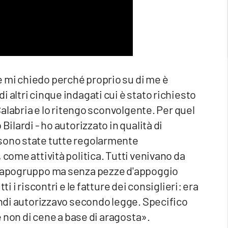
 mi chiedo perché proprio su di me è
 altri cinque indagati cui è stato richiesto
 Calabria e lo ritengo sconvolgente. Per quel
Bilardi - ho autorizzato in qualità di
 sono state tutte regolarmente
 come attività politica. Tutti venivano da
i capogruppo ma senza pezze d'appoggio
i i riscontri e le fatture dei consiglieri: era
uindi autorizzavo secondo legge. Specifico
he non di cene a base di aragosta».