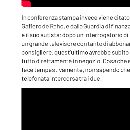
Cosenzachannel.it
In conferenza stampa invece viene citato
Ilvibonese.it
Gafiero de Raho, e dalla Guardia di finan
Catanzarochannel.it
e il suo autista: dopo un interrogatorio di
un grande televisore con tanto di abboname
consigliere, quest'ultimo avrebbe subito 
App
tutto direttamente in negozio. Cosa che 
Android
fece tempestivamente, non sapendo che gl
Apple
telefonata intercorsa tra i due.
Vai