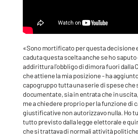
Reggio Calabria
Cosenza
Lamezia Terme
«Sono mortificato per questa decisione e
caduta questa scelta anche se ho saputo di
Progetti
addirittura l'obbligo di dimora fuori dalla
speciali
che attiene la mia posizione - ha aggiunto 
Buona Sanità Calabria
capogruppo tutta una serie di spese che
documentate, sia in entrata che in uscita,
La
me a chiedere proprio per la funzione d
Calabriavisione
giustificative non autorizzavo nulla. Ho tutt
Destinazioni
tutto previsto dalla legge elettorale e q
Eventi
che si trattava di normali attività politic