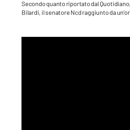
Secondo quanto riportato dal Quotidiano,
Venti di comunicazione
Bilardi, il senatore Ncd raggiunto da un’o
Streaming
LaC TV
LaC Network
LaC OnAir
Edizioni
locali
Catanzaro
Crotone
Vibo Valentia