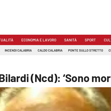
TUALITÀ
ECONOMIA E LAVORO
SANITÀ
SPORT
CUL
INCENDI CALABRIA
CALDO CALABRIA
PONTE SULLO STRETTO
C
ilardi (Ncd): ‘Sono mort