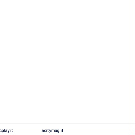
cplay.it
lacitymag.it