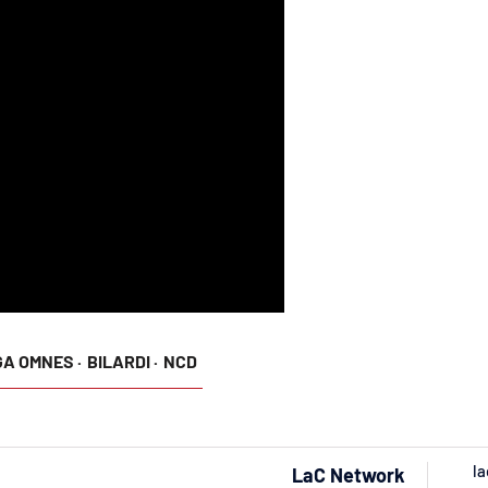
A OMNES ·
BILARDI ·
NCD
la
LaC Network