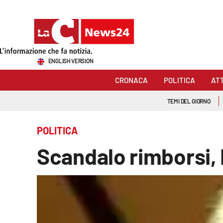
Sezioni
ENGLISH VERSION
Cronaca
CRONACA
POLITICA
AT
Politica
TEMI DEL GIORNO
Attualità
POLITICA
Economia e lavoro
Scandalo rimborsi, B
Italia Mondo
Sanità
Sport