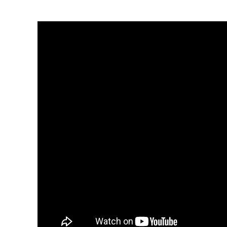
Food
Storie
LaC
Network
Lacplay.it
Lactv.it
Laconair.it
Lacitymag.it
Lacapitalenews.it
Ilreggino.it