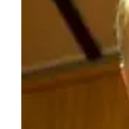
Cultura
Podcast
Meteo
Editoriali
Video
Ambiente
Cronaca
Cultura
Economia e Lavoro