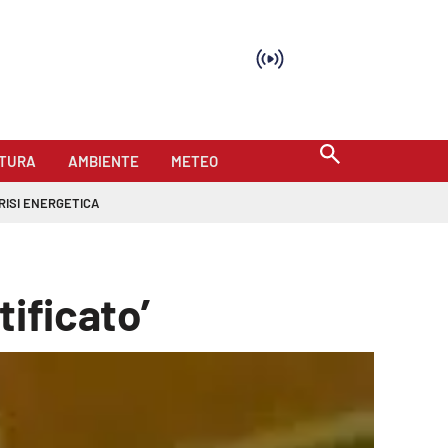
TURA
AMBIENTE
METEO
RISI ENERGETICA
ificato’