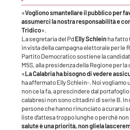
Venti di comunicazione
«
Vogliono smantellare il pubblico per fav
assumerci la nostra responsabilità e c
Tridico
».
Streaming
La segretaria del Pd
Elly Schlein
ha fatto 
LaC TV
in vista della campagna elettorale per le Re
LaC Network
Partito Democratico sostiene la candidat
M5S, alla presidenza della Regione per la 
LaC OnAir
«
La Calabria ha bisogno di vedere assicura
ha affermato Elly Schlein-. Noi vogliamo u
Edizioni
non ce la fa, a prescindere dal portafoglio 
locali
calabresi non sono cittadini di serie B. In
Catanzaro
persone che hanno rinunciato a curarsi so
Crotone
liste d’attesa troppo lunghe o perché no
salute è una priorità, non gliela lascer
Vibo Valentia