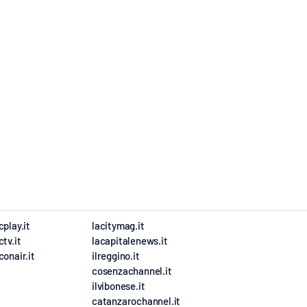
cplay.it
lacitymag.it
ctv.it
lacapitalenews.it
conair.it
ilreggino.it
cosenzachannel.it
ilvibonese.it
catanzarochannel.it