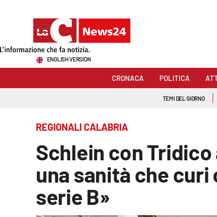
Sezioni
ENGLISH VERSION
Cronaca
CRONACA
POLITICA
AT
Politica
TEMI DEL GIORNO
Attualità
REGIONALI CALABRIA
Economia e lavoro
Schlein con Tridico 
Italia Mondo
una sanità che curi 
Sanità
serie B»
Sport