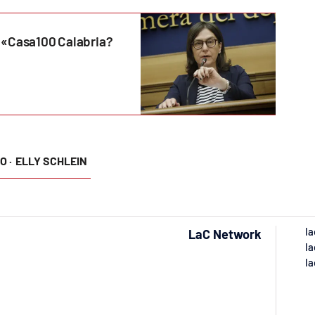
: «Casa100 Calabria?
O ·
ELLY SCHLEIN
la
LaC Network
la
la