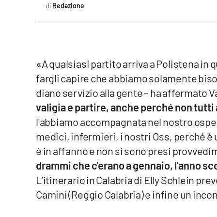
Redazione
Cosenzachannel.it
Ilvibonese.it
Catanzarochannel.it
«A qualsiasi partito arriva a Polistena i
fargli capire che abbiamo solamente biso
App
diano servizio alla gente – ha affermato V
Android
valigia e partire, anche perché non tutti 
l'abbiamo accompagnata nel nostro ospeda
Apple
medici, infermieri, i nostri Oss, perché è
è in affanno e non si sono presi provvedi
drammi che c'erano a gennaio, l'anno sc
Vai
L’itinerario in Calabria di Elly Schlein pre
Camini (Reggio Calabria) e infine un inco