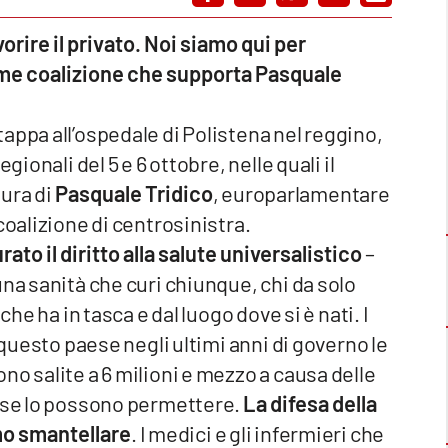
orire il privato. Noi siamo qui per
ome coalizione che supporta Pasquale
tappa all’ospedale di Polistena nel reggino,
gionali del 5 e 6 ottobre, nelle quali il
ura di
Pasquale Tridico
, europarlamentare
coalizione di centrosinistra.
to il diritto alla salute universalistico
–
na sanità che curi chiunque, chi da solo
che ha in tasca e dal luogo dove si è nati. I
 questo paese negli ultimi anni di governo le
no salite a 6 milioni e mezzo a causa delle
n se lo possono permettere.
La difesa della
emo smantellare
. I medici e gli infermieri che