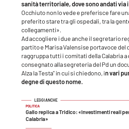
sanità territoriale, dove sono andati via 
Food
Occhiuto non lo vede e preferisce fare u
Storie
preferito stare tra gli ospedali, tra la ge
collegamenti».
LaC
Ad accogliere i due anche il segretario regi
Network
partito e Marisa Valensise portavoce del
Lacplay.it
raggruppa tutti i comitati della Calabria a 
consegnato alla segreteria del Pd un doc
Lactv.it
Alza la Testa" in cui si chiedono, i
n vari pu
Laconair.it
degne di questo nome.
Lacitymag.it
POLITICA
Lacapitalenews.it
Gallo replica a Tridico: «Investimenti reali per
Calabria»
Ilreggino.it