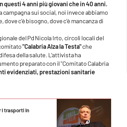
in questi 4 anni più giovani che in 40 anni.
na campagna sui social, noi invece abbiamo
nte, dove c'è bisogno, dove c'è mancanza di
onale del Pd Nicola Irto, circoli locali del
 comitato
"Calabria Alza la Testa"
che
difesa della salute. L’attivista ha
umento preparato con il "Comitato Calabria
nti evidenziati, prestazioni sanitarie
 i trasporti in