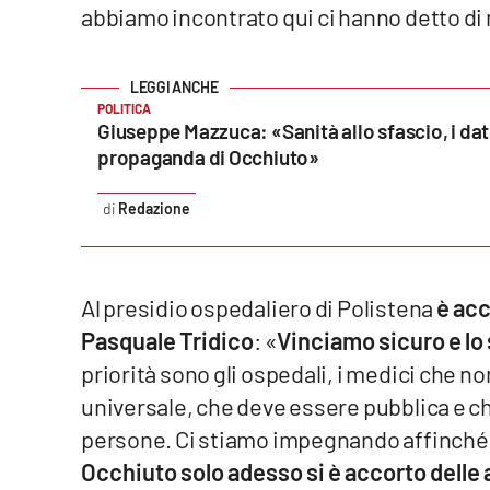
abbiamo incontrato qui ci hanno detto di m
Reggio Calabria
Cosenza
POLITICA
Giuseppe Mazzuca: «Sanità allo sfascio, i da
Lamezia Terme
propaganda di Occhiuto»
Redazione
Progetti
speciali
Buona Sanità Calabria
Al presidio ospedaliero di Polistena
è acc
Pasquale Tridico
: «
Vinciamo sicuro e lo
La
Calabriavisione
priorità sono gli ospedali, i medici che non
universale, che deve essere pubblica e c
Destinazioni
persone. Ci stiamo impegnando affinché le
Eventi
Occhiuto solo adesso si è accorto delle