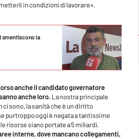
etterli in condizioni di lavorare».
ti smentiscono la
orso anche il candidato governatore
 sanno anche loro.
La nostra principale
 ci sono, la sanità che è un diritto
he purtroppo oggi è negata a tantissime
 risorse siano portate a 5 miliardi.
 aree interne, dove mancano collegamenti,