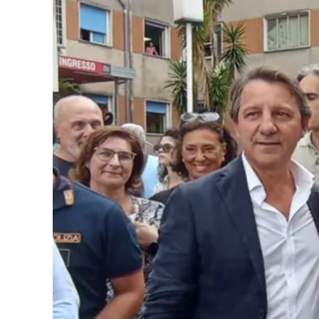
Cultura
Podcast
Meteo
Editoriali
Video
Ambiente
Cronaca
Cultura
Economia e Lavoro