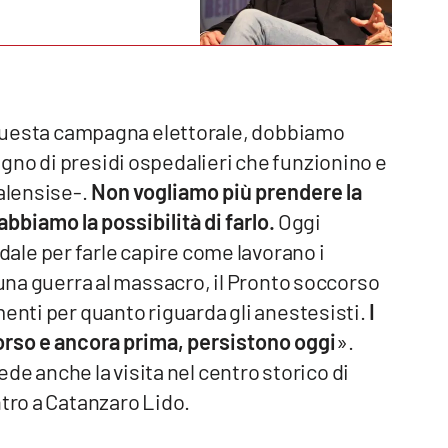
n questa campagna elettorale, dobbiamo
gno di presidi ospedalieri che funzionino e
alensise-.
Non vogliamo più prendere la
abbiamo la possibilità di farlo.
Oggi
le per farle capire come lavorano i
 una guerra al massacro, il Pronto soccorso
menti per quanto riguarda gli anestesisti.
I
orso e ancora prima, persistono oggi
».
vede anche la visita nel centro storico di
ntro a Catanzaro Lido.