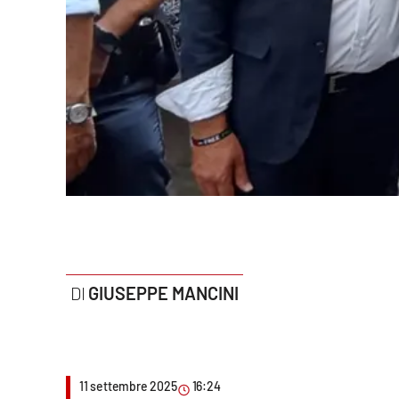
Politica
Sanità
Società
Sport
Rubriche
Good Morning Vietnam
Parchi Marini Calabria
GIUSEPPE MANCINI
Leggendo Alvaro insieme
Imprese Di Calabria
11 settembre 2025
16:24
Le perfidie di Antonella Grippo