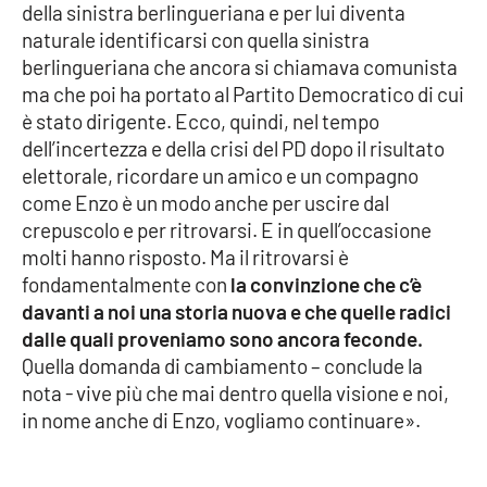
PROGETTI
SPECIALI
della sinistra berlingueriana e per lui diventa
naturale identificarsi con quella sinistra
Buona Sanità Calabria
berlingueriana che ancora si chiamava comunista
ma che poi ha portato al Partito Democratico di cui
è stato dirigente. Ecco, quindi, nel tempo
LA
CALABRIAVISIONE
dell’incertezza e della crisi del PD dopo il risultato
elettorale, ricordare un amico e un compagno
Destinazioni
come Enzo è un modo anche per uscire dal
crepuscolo e per ritrovarsi. E in quell’occasione
Eventi
molti hanno risposto. Ma il ritrovarsi è
fondamentalmente con
la convinzione che c’è
Food
davanti a noi una storia nuova e che quelle radici
dalle quali proveniamo sono ancora feconde.
Storie
Quella domanda di cambiamento – conclude la
nota - vive più che mai dentro quella visione e noi,
in nome anche di Enzo, vogliamo continuare».
LAC
NETWORK