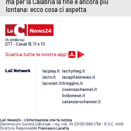
ma per la Calabria la fine è ancora più
lontana: ecco cosa ci aspetta
In onda su:
DTT - Canali
11
, 17 e 111
Scarica tutte le nostre app!
LaC Network
lacplay.it
lacitymag.it
lactv.it
lacapitalenews.it
laconair.it
ilreggino.it
cosenzachannel.it
ilvibonese.it
catanzarochannel.it
LaC News24 - L’informazione che fa notizia
Diemmecom Società Editoriale - reg. trib. VV 23/05/1989 n°68 - R.O.C. 4049
Direttore Responsabile
Francesco Laratta