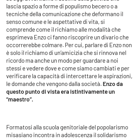
lascia spazio a forme di populismo becero o a
tecniche della comunicazione che deformano il
senso comune e le aspettative di vita, si
EDIZIONI
LOCALI
comprende come il richiamo alle modalità che
esprimeva Enzo ci fanno riscoprire un divario che
Catanzaro
occorrerebbe colmare. Per cui, parlare di Enzo non
è solo il richiamo di un’amicizia che si rinnova nel
Crotone
ricordo ma anche un modo per guardare a noi
stessi e vedere dove e come siamo cambiati e per
Vibo Valentia
verificare la capacità di intercettare le aspirazioni,
le domande che vengono dalla società.
Enzo da
Reggio Calabria
questo punto di vista era istintivamente un
“maestro”.
Cosenza
Lamezia Terme
Formatosi alla scuola genitoriale del popolarismo
misasiano incontra in adolescenza il solidarismo