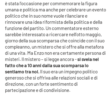
è stata l’occasione per commemorare la figura
umana e politica ma anche per celebrare un evento
Cultura
politico che in suo nome vuole rilanciare e
rinnovare una idea riformista della politica e della
Economia e Lavoro
funzione del partito. Un commentatore esterno
sarebbe interessato a ricercare nell’otto maggio,
Politica
giorno della sua scomparsa che coincide con il suo
compleanno, un mistero che si offre alla metafora
Sanità
di una vita. Ma Enzo non era certamente persona di
misteri. Il mistero – si legge ancora -
si svela nel
Società
fatto che a 10 anni dalla sua scomparsa lo
sentiamo tra noi.
Il suo era un impegno politico
Sport
generoso che si offriva alle relazioni sociali e di
direzione, con un forte sentimento di
partecipazione e di condivisione.
RUBRICHE
Good Morning Vietnam