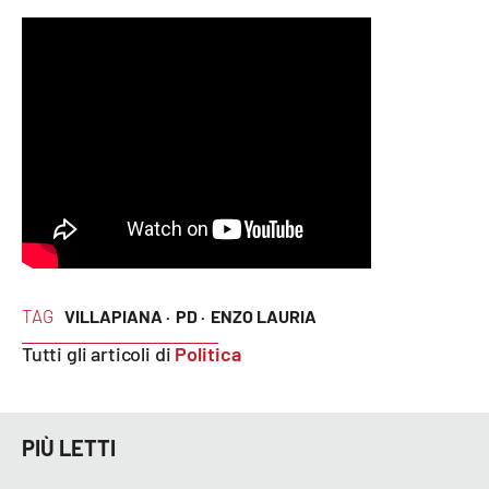
Lacplay.it
Lactv.it
Laconair.it
Lacitymag.it
Lacapitalenews.it
Ilreggino.it
TAG
VILLAPIANA ·
PD ·
ENZO LAURIA
Cosenzachannel.it
Tutti gli articoli di
Politica
Ilvibonese.it
PIÙ LETTI
Catanzarochannel.it