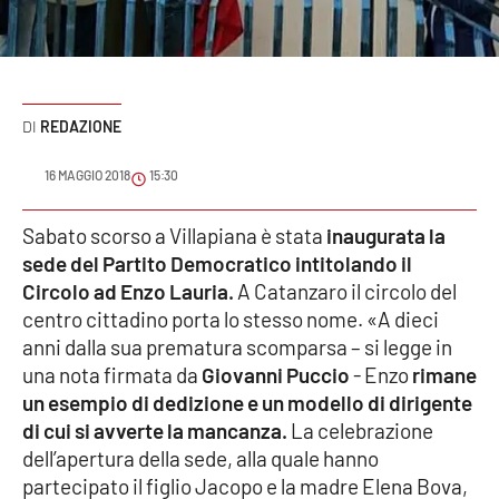
Sanità
Sport
REDAZIONE
Cultura
16 MAGGIO 2018
15:30
Podcast
Sabato scorso a Villapiana è stata
inaugurata la
Meteo
sede del Partito Democratico intitolando il
Circolo ad Enzo Lauria.
A Catanzaro il circolo del
Editoriali
centro cittadino porta lo stesso nome. «A dieci
anni dalla sua prematura scomparsa – si legge in
una nota firmata da
Giovanni Puccio
- Enzo
rimane
VIDEO
un esempio di dedizione e un modello di dirigente
di cui si avverte la mancanza.
La celebrazione
Ambiente
dell’apertura della sede, alla quale hanno
partecipato il figlio Jacopo e la madre Elena Bova,
Cronaca