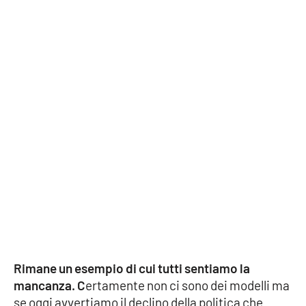
Parchi Marini Calabria
Leggendo Alvaro insieme
Imprese Di Calabria
Le perfidie di Antonella Grippo
Venti di comunicazione
STREAMING
LaC TV
Rimane un esempio di cui tutti sentiamo la
LaC Network
mancanza. C
ertamente non ci sono dei modelli ma
se oggi avvertiamo il declino della politica che
LaC OnAir