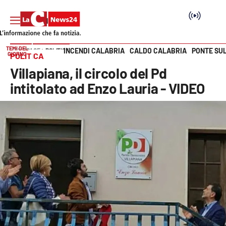
TEMI DEL
INCENDI CALABRIA
CALDO CALABRIA
PONTE SU
HOME PAGE
POLITICA
GIORNO
POLITICA
Vai
Villapiana, il circolo del Pd
SEZIONI
intitolato ad Enzo Lauria - VIDEO
Cronaca
Politica
Attualità
Economia e lavoro
Italia Mondo