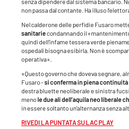
senza dipendere dal sistema bancario. Nul
Privacy
non passa dal contante. Ha illuso l’elettor
Cookie policy
Nel calderone delle perfidie Fusaro mette
sanitarie
condannando il «mantenimento d
Note legali
quindi dell’infame tessera verde piename
ospedali bisogna esibirla. Non è scompa
operativa».
«Questo governo che doveva segnare, alme
Fusaro -
si conferma in piena continuità 
destra bluette neoliberale e sinistra fuc
meno
le due ali dell’aquila neo liberale c
in essere soltanto un’alternanza senza al
RIVEDI LA PUNTATA SU LAC PLAY