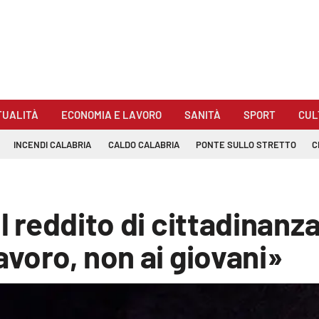
TUALITÀ
ECONOMIA E LAVORO
SANITÀ
SPORT
CUL
INCENDI CALABRIA
CALDO CALABRIA
PONTE SULLO STRETTO
C
l reddito di cittadinanza
avoro, non ai giovani»