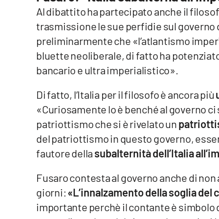
Cosenzachannel.it
Al dibattito ha partecipato anche il filoso
trasmissione le sue perfidie sul governo
Ilvibonese.it
preliminarmente che «l’atlantismo imperi
bluette neoliberale, di fatto ha potenziat
Catanzarochannel.it
bancario e ultra imperialistico».
App
Di fatto, l’Italia per il filosofo è ancora più
Android
«Curiosamente lo è benché al governo ci s
patriottismo che si è rivelato un
patriott
Apple
del patriottismo in questo governo, esse
fautore della
subalternità dell’Italia all’
Fusaro contesta al governo anche di non
Vai
giorni:
«L’innalzamento della soglia del 
importante perchè il contante è simbolo d