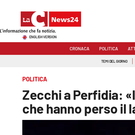
Sezioni
ENGLISH VERSION
Cronaca
CRONACA
POLITICA
AT
Politica
TEMI DEL GIORNO
Attualità
POLITICA
Economia e lavoro
Zecchi a Perfidia: «I
Italia Mondo
che hanno perso il l
Sanità
Sport