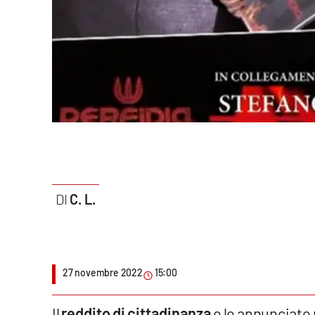
Politica
Sanità
Società
Sport
Rubriche
Good Morning Vietnam
C. L.
Parchi Marini Calabria
Leggendo Alvaro insieme
27 novembre 2022
15:00
Imprese Di Calabria
Le perfidie di Antonella Grippo
Il
reddito di cittadinanza
e le annunciate