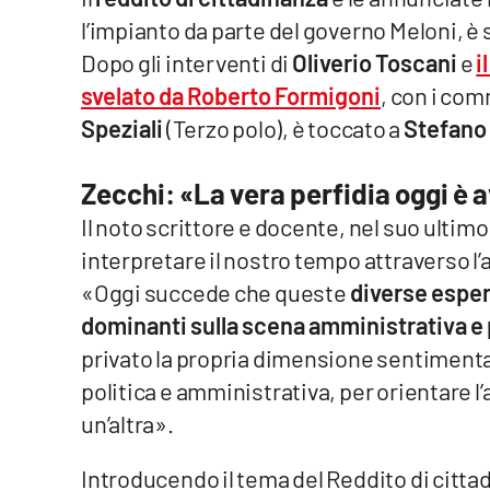
l’impianto da parte del governo Meloni, è s
Venti di comunicazione
Dopo gli interventi di
Oliverio Toscani
e
i
svelato da Roberto Formigoni
, con i com
Streaming
Speziali
(Terzo polo), è toccato a
Stefano
LaC TV
Zecchi: «La vera perfidia oggi è a
LaC Network
Il noto scrittore e docente, nel suo ultimo 
LaC OnAir
interpretare il nostro tempo attraverso l
«Oggi succede che queste
diverse esper
dominanti sulla scena amministrativa e 
Edizioni
locali
privato la propria dimensione sentiment
Catanzaro
politica e amministrativa, per orientare l
un’altra».
Crotone
Introducendo il tema del Reddito di citta
Vibo Valentia