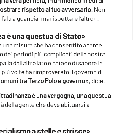
i la vera perfidia, in un mondo in cui di
mostrare rispetto al tuo avversario
. Non
l’altra guancia, ma rispettare l’altro».
nza è una questua di Stato»
ia una misura che ha consentito a tante
o dei periodi più complicati della nostra
lla dall’altro lato e chiede di sapere la
più volte ha rimproverato il governo di
comuni tra Terzo Polo e governo
», dice.
 cittadinanza è una vergogna, una questua
tà della gente che deve abituarsi a
erialismo a stelle e strisce»