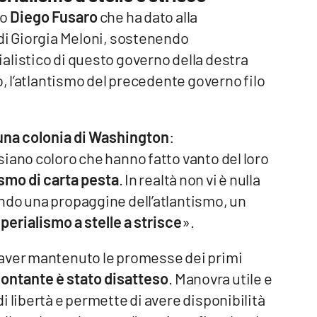
fo
Diego Fusaro
che ha dato alla
 di Giorgia Meloni, sostenendo
alistico di questo governo della destra
o, l’atlantismo del precedente governo filo
una colonia di Washington
:
iano coloro che hanno fatto vanto del loro
ismo di carta pesta
. In realtà non vi è nulla
ndo una propaggine dell’atlantismo, un
imperialismo a stelle a strisce
».
 aver mantenuto le promesse dei primi
contante è stato disatteso
. Manovra utile e
i libertà e permette di avere disponibilità