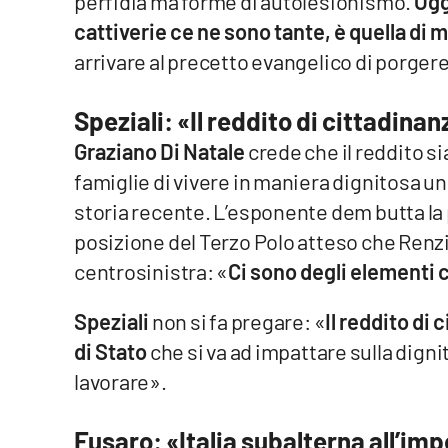
perfidia ma forme di autolesionismo.
Ogg
Food
cattiverie ce ne sono tante, è quella di 
arrivare al precetto evangelico di porgere 
Storie
Speziali: «Il reddito di cittadina
LaC
Network
Graziano Di Natale
crede che il reddito s
famiglie di vivere in maniera dignitosa un
Lacplay.it
storia recente. L’esponente dem butta la pa
Lactv.it
posizione del Terzo Polo atteso che Renzi 
centrosinistra: «
Ci sono degli elementi 
Laconair.it
Speziali
non si fa pregare: «
Il reddito di
Lacitymag.it
di Stato
che si va ad impattare sulla digni
Lacapitalenews.it
lavorare».
Ilreggino.it
Fusaro: «Italia subalterna all’imp