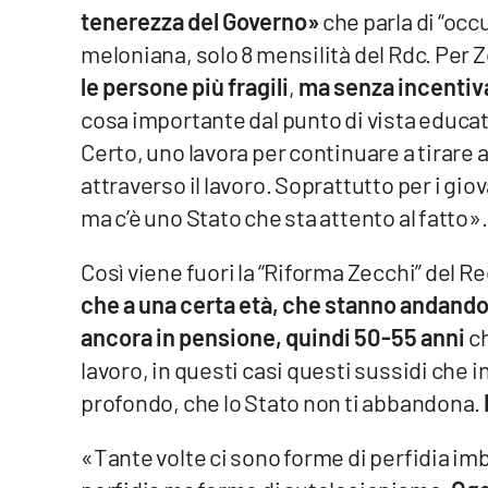
tenerezza del Governo»
che parla di “occ
Reggio Calabria
meloniana, solo 8 mensilità del Rdc. Per Z
le persone più fragili
,
ma senza incentiva
Cosenza
cosa importante dal punto di vista educa
Certo, uno lavora per continuare a tirare 
Lamezia Terme
attraverso il lavoro. Soprattutto per i giov
ma c’è uno Stato che sta attento al fatto».
Progetti
speciali
Così viene fuori la “Riforma Zecchi” del Re
Buona Sanità Calabria
che a una certa età, che stanno andando
ancora in pensione, quindi 50-55 anni
ch
La
Calabriavisione
lavoro, in questi casi questi sussidi che i
profondo, che lo Stato non ti abbandona.
Destinazioni
«Tante volte ci sono forme di perfidia im
Eventi