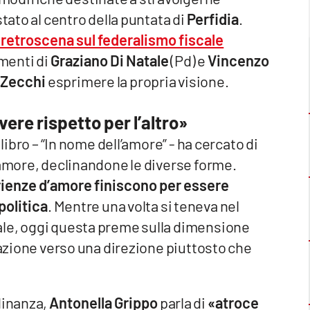
tato al centro della puntata di
Perfidia
.
l retroscena sul federalismo fiscale
menti di
Graziano Di Natale
(Pd) e
Vincenzo
 Zecchi
esprimere la propria visione.
vere rispetto per l’altro»
libro – “In nome dell’amore” - ha cercato di
’amore, declinandone le diverse forme.
ienze d’amore finiscono per essere
politica
. Mentre una volta si teneva nel
ale, oggi questa preme sulla dimensione
’azione verso una direzione piuttosto che
dinanza,
Antonella Grippo
parla di
«atroce