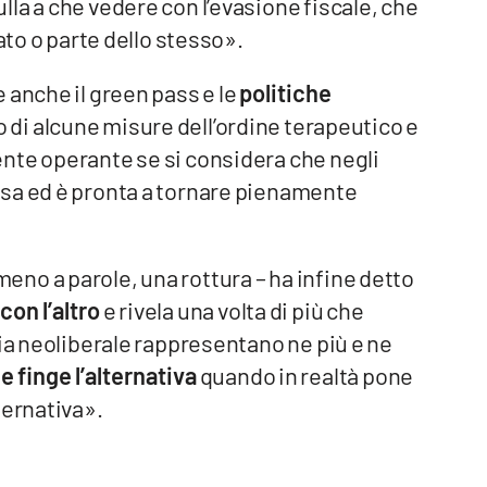
la a che vedere con l’evasione fiscale, che
ato o parte dello stesso».
 anche il green pass e le
politiche
i alcune misure dell’ordine terapeutico e
nte operante se si considera che negli
rsa ed è pronta a tornare pienamente
no a parole, una rottura – ha infine detto
con l’altro
e rivela una volta di più che
sia neoliberale rappresentano ne più e ne
he finge l’alternativa
quando in realtà pone
ternativa».