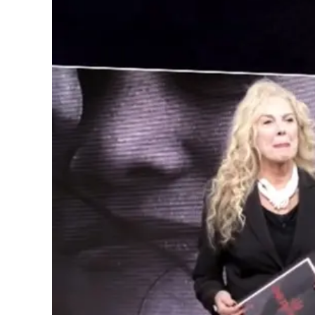
Cultura
Podcast
Meteo
Editoriali
Video
Ambiente
Cronaca
Cultura
Economia e Lavoro