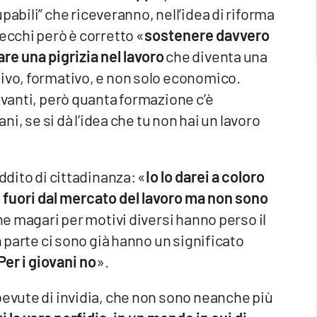
upabili” che riceveranno, nell’idea di riforma
ecchi però è corretto «
sostenere davvero
re una pigrizia nel lavoro
che diventa una
tivo, formativo, e non solo economico.
avanti, però quanta formazione c’è
ani, se si dà l’idea che tu non hai un lavoro
ddito di cittadinanza: «
Io lo darei a coloro
 fuori dal mercato del lavoro ma non sono
e magari per motivi diversi hanno perso il
n parte ci sono già hanno un significato
Per i giovani no
».
bevute di invidia, che non sono neanche più