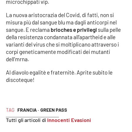
microchippati vip.
La nuova aristocrazia del Covid, di fatti, non si
EDIZIONI
misura più dal sangue blu ma dagli anticorpi nel
LOCALI
sangue. E reclama
brioches e privilegi
sulla pelle
Catanzaro
della resistenza condannata all’apartheid e alle
varianti del virus che si moltiplicano attraverso i
Crotone
corpi geneticamente modificati dei mutanti
dell’mrna.
Vibo Valentia
Al diavolo egalitè e fraternitè. Aprite subito le
discoteque!
Reggio Calabria
Cosenza
TAG
FRANCIA ·
GREEN PASS
Lamezia Terme
Tutti gli articoli di
Innocenti Evasioni