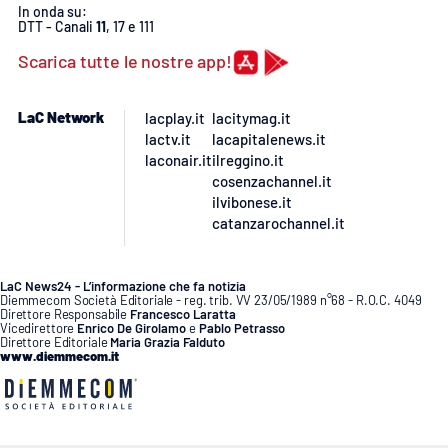
In onda su:
DTT - Canali
11
, 17 e 111
APP
Scarica tutte le nostre app!
Android
LaC Network
lacplay.it
lacitymag.it
Apple
lactv.it
lacapitalenews.it
laconair.it
ilreggino.it
cosenzachannel.it
ilvibonese.it
catanzarochannel.it
LaC News24 - L’informazione che fa notizia
Diemmecom Società Editoriale - reg. trib. VV 23/05/1989 n°68 - R.O.C. 4049
Direttore Responsabile
Francesco Laratta
Vicedirettore
Enrico De Girolamo
e
Pablo Petrasso
Direttore Editoriale
Maria Grazia Falduto
www.diemmecom.it