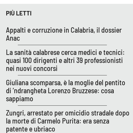
PROGETTI
SPECIALI
PIÙ LETTI
Buona Sanità Calabria
Appalti e corruzione in Calabria, il dossier
Anac
LA
CALABRIAVISIONE
La sanità calabrese cerca medici e tecnici:
Destinazioni
quasi 100 dirigenti e altri 39 professionisti
nei nuovi concorsi
Eventi
Giuliana scomparsa, è la moglie del pentito
Food
di ’ndrangheta Lorenzo Bruzzese: cosa
sappiamo
Storie
Zungri, arrestato per omicidio stradale dopo
la morte di Carmelo Purita: era senza
LAC
NETWORK
patente e ubriaco