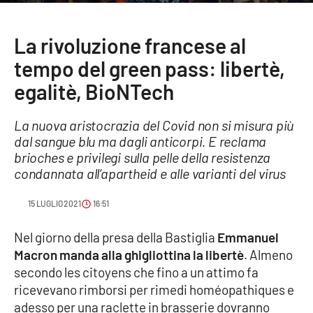
Sanità
La rivoluzione francese al
Sport
tempo del green pass: libertè,
Cultura
egalitè, BioNTech
Podcast
La nuova aristocrazia del Covid non si misura più
dal sangue blu ma dagli anticorpi. E reclama
Meteo
brioches e privilegi sulla pelle della resistenza
condannata all’apartheid e alle varianti del virus
Editoriali
15 LUGLIO 2021
16:51
Nel giorno della presa della Bastiglia
Emmanuel
VIDEO
Macron manda alla ghigliottina la libertè
. Almeno
secondo les citoyens che fino a un attimo fa
Ambiente
ricevevano rimborsi per rimedi homéopathiques e
adesso per una raclette in brasserie dovranno
Cronaca