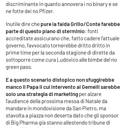
discriminante in quanto annovera i no binary e se
Parchi Marini Calabria
ne fotte dei no Pfizer.
Leggendo Alvaro insieme
Inutile dire che
pure la faida Grillo/Conte farebbe
parte di questo piano di sterminio
: fonti
Imprese Di Calabria
accreditate assicurano che, fatto cadere l’attuale
governo, l’avvocato tornerebbe dritto dritto in
Le perfidie di Antonella Grippo
prime time per la seconda stagione di dirette da
sottoporre come cura Ludovico alle bimbe del no
Venti di comunicazione
green pass.
E a questo scenario distopico non sfuggirebbe
STREAMING
manco il Papa il cui intervento al Gemelli sarebbe
solo una strategia di marketing
per alzare
LaC TV
l’audience della prossima messa di Natale da
mandare in mondovisione da San Pietro, ma
LaC Network
stavolta a piazza non deserta dato che gli sponsor
di Big Pharma già stanno allestendo tribune di
LaC OnAir