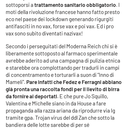
sottoporsi a
trattamento sanitario obbligatorio
. I
moti della rivoluzione francese hanno fatto presto
Cultura
eco nel paese dei lockdown generando rigurgiti
antifasciti in no vax, forse vax e poi vax. Ed i pro
Economia e Lavoro
vax sono subito diventati nazivax!
Politica
Secondo i perseguitati del Moderna Reich chi si è
liberamente sottoposto al farmaco sperimentale
Sanità
avrebbe aderito ad una campagna di pulizia etnica
e starebbe ora complottando per tradurli in campi
Società
di concentramento e torturarli a suon di “Inno di
Mameli”.
Pare infatti che Fedez e Ferragni abbiano
Sport
già pronta una raccolta fondi per il lievito di birra
da fornire ai deportati
. E che pure Jo Squillo,
Valentina e Michelle siano in da House a fare
RUBRICHE
propaganda alla razza ariana da riprodurre via Ig
tramite gpa. Trojan virus del ddl Zan che sotto la
Good Morning Vietnam
bandiera delle lotte sarebbe di per sé