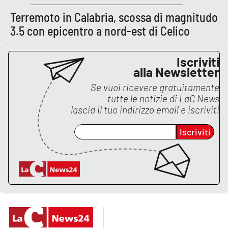
Lacplay.it
Terremoto in Calabria, scossa di magnitudo
Lactv.it
3.5 con epicentro a nord-est di Celico
Laconair.it
Iscriviti
alla Newsletter
Lacitymag.it
Se vuoi ricevere gratuitamente
tutte le notizie di
LaC News
Lacapitalenews.it
lascia il tuo indirizzo email e iscriviti
Iscriviti
Ilreggino.it
Cosenzachannel.it
Ilvibonese.it
Catanzarochannel.it