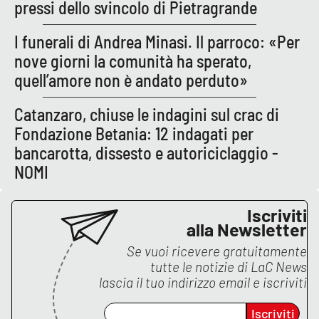
PROGETTI
pressi dello svincolo di Pietragrande
SPECIALI
Buona Sanità Calabria
I funerali di Andrea Minasi. Il parroco: «Per
nove giorni la comunità ha sperato,
quell’amore non è andato perduto»
LA
CALABRIAVISIONE
Catanzaro, chiuse le indagini sul crac di
Destinazioni
Fondazione Betania: 12 indagati per
bancarotta, dissesto e autoriciclaggio -
Eventi
NOMI
Food
Iscriviti
alla Newsletter
Storie
Se vuoi ricevere gratuitamente
tutte le notizie di
LaC News
lascia il tuo indirizzo email e iscriviti
LAC
NETWORK
Iscriviti