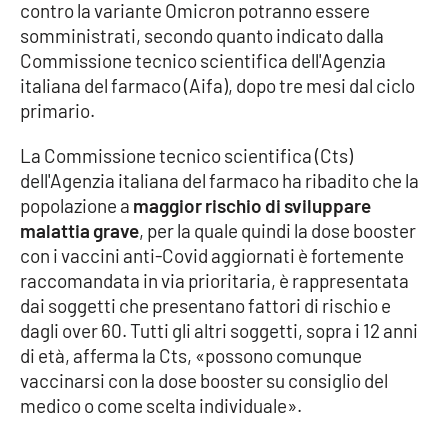
contro la variante Omicron potranno essere
Parchi Marini Calabria
somministrati, secondo quanto indicato dalla
Commissione tecnico scientifica dell'Agenzia
Leggendo Alvaro insieme
italiana del farmaco (Aifa), dopo tre mesi dal ciclo
primario.
Imprese Di Calabria
La Commissione tecnico scientifica (Cts)
Le perfidie di Antonella Grippo
dell'Agenzia italiana del farmaco ha ribadito che la
popolazione a
maggior rischio di sviluppare
Venti di comunicazione
malattia grave
, per la quale quindi la dose booster
con i vaccini anti-Covid aggiornati è fortemente
raccomandata in via prioritaria, è rappresentata
STREAMING
dai soggetti che presentano fattori di rischio e
dagli over 60. Tutti gli altri soggetti, sopra i 12 anni
LaC TV
di età, afferma la Cts, «possono comunque
vaccinarsi con la dose booster su consiglio del
LaC Network
medico o come scelta individuale».
LaC OnAir