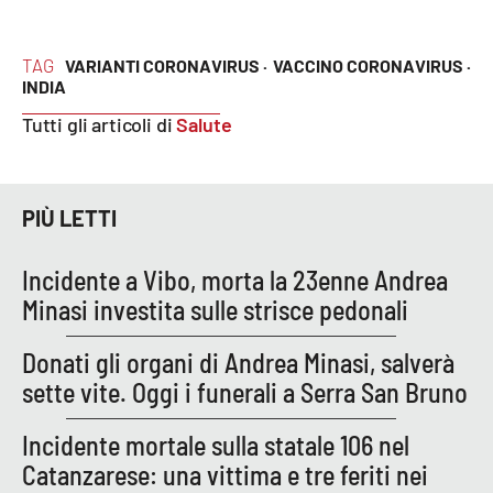
TAG
VARIANTI CORONAVIRUS ·
VACCINO CORONAVIRUS ·
EDIZIONI
LOCALI
INDIA
Tutti gli articoli di
Salute
Catanzaro
Crotone
PIÙ LETTI
Vibo Valentia
Incidente a Vibo, morta la 23enne Andrea
Reggio Calabria
Minasi investita sulle strisce pedonali
Cosenza
Donati gli organi di Andrea Minasi, salverà
sette vite. Oggi i funerali a Serra San Bruno
Lamezia Terme
Incidente mortale sulla statale 106 nel
Catanzarese: una vittima e tre feriti nei