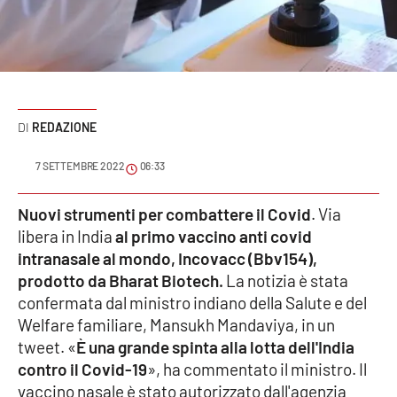
Sanità
Sport
Cultura
REDAZIONE
Podcast
7 SETTEMBRE 2022
06:33
Meteo
Nuovi strumenti per combattere il Covid
. Via
libera in India
al primo vaccino anti covid
Editoriali
intranasale al mondo, Incovacc (Bbv154),
prodotto da Bharat Biotech.
La notizia è stata
confermata dal ministro indiano della Salute e del
VIDEO
Welfare familiare, Mansukh Mandaviya, in un
Ambiente
tweet. «
È una grande spinta alla lotta dell'India
contro il Covid-19
», ha commentato il ministro. Il
Cronaca
vaccino nasale è stato autorizzato dall'agenzia