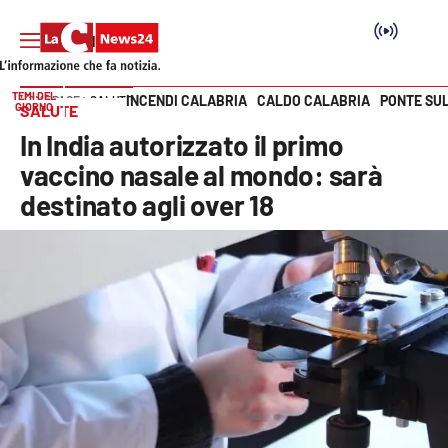
TEMI DEL
INCENDI CALABRIA
CALDO CALABRIA
PONTE SU
HOME PAGE
SALUTE
GIORNO
SALUTE
Vai
In India autorizzato il primo
SEZIONI
vaccino nasale al mondo: sarà
destinato agli over 18
Cronaca
Politica
Attualità
Economia e lavoro
Italia Mondo