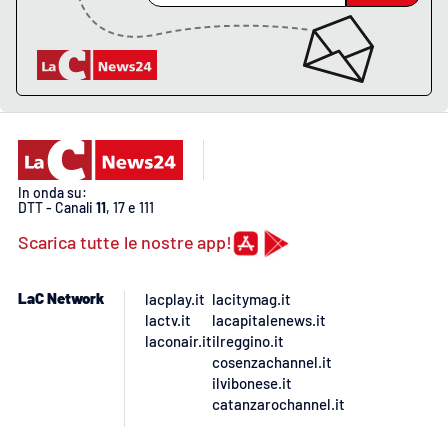
Lacplay.it
Lactv.it
Laconair.it
Lacitymag.it
In onda su:
Lacapitalenews.it
DTT - Canali
11
, 17 e 111
Scarica tutte le nostre app!
Ilreggino.it
LaC Network
lacplay.it
lacitymag.it
Cosenzachannel.it
lactv.it
lacapitalenews.it
laconair.it
ilreggino.it
Ilvibonese.it
cosenzachannel.it
ilvibonese.it
catanzarochannel.it
Catanzarochannel.it