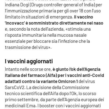
indiana Dcgi (Drugs controller general of India) per
l'immunizzazione primaria per gli over 18 con l'uso
Cultura
limitato in situazioni di emergenza.
Il vaccino
'Incovacc' è somministrato direttamente nel naso
Economia e Lavoro
e, secondo la nota dell'azienda, «stimola una
risposta immunitaria nella mucosa nasale
Politica
essenziale per bloccare sia l'infezione che la
trasmissione del virus».
Sanità
I vaccini aggiornati
Società
Intanto nelle scorse ore,
è giunto l’ok dell'Agenzia
Sport
italiana del farmaco (Aifa) per i vaccini anti-Covid
adattati contro la variante Omicron 1
del virus
SarsCoV2. La decisione della Commissione
RUBRICHE
tecnico scientifica dell'Aifa dopo l'Ok, lo scorso
primo settembre, da parte dell'Agenzia europea dei
Good Morning Vietnam
medicinali Ema. I booster con i vaccini aggiornati