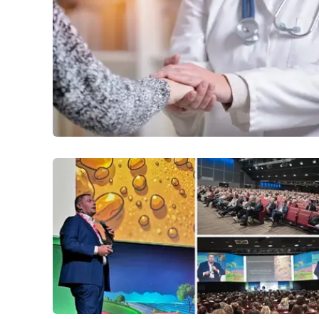
Cosenzachannel.it
Ilvibonese.it
Catanzarochannel.it
App
Android
Apple
Vai