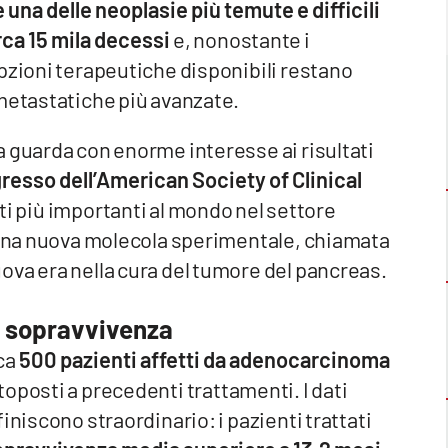
una delle neoplasie più temute e difficili
rca 15 mila decessi
e, nonostante i
pzioni terapeutiche disponibili restano
 metastatiche più avanzate.
 guarda con enorme interesse ai risultati
resso dell’American Society of Clinical
i più importanti al mondo nel settore
è una nuova molecola sperimentale, chiamata
ova era nella cura del tumore del pancreas.
a sopravvivenza
ca
500 pazienti affetti da adenocarcinoma
toposti a precedenti trattamenti. I dati
iniscono straordinario: i pazienti trattati