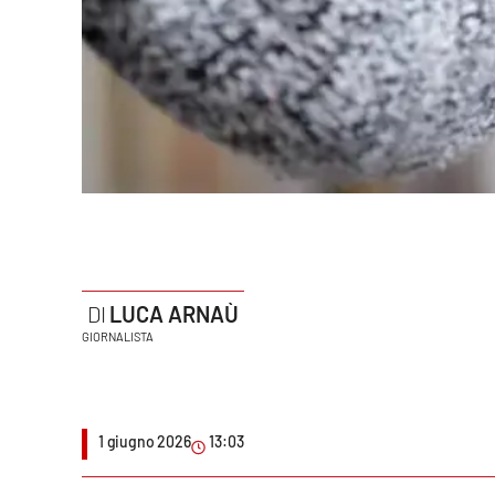
Politica
Sanità
Società
Sport
Rubriche
Good Morning Vietnam
LUCA ARNAÙ
Parchi Marini Calabria
GIORNALISTA
Leggendo Alvaro insieme
Imprese Di Calabria
1 giugno 2026
13:03
Le perfidie di Antonella Grippo