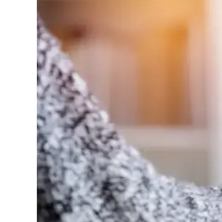
Cultura
Podcast
Meteo
Editoriali
Video
Ambiente
Cronaca
Cultura
Economia e Lavoro