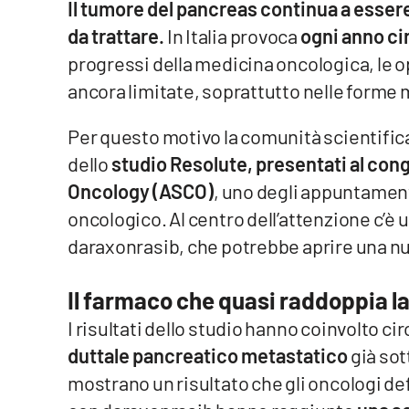
Il tumore del pancreas continua a essere 
da trattare.
In Italia provoca
ogni anno ci
Venti di comunicazione
progressi della medicina oncologica, le o
ancora limitate, soprattutto nelle forme
Streaming
LaC TV
Per questo motivo la comunità scientifica
dello
studio Resolute, presentati al cong
LaC Network
Oncology (ASCO)
, uno degli appuntament
LaC OnAir
oncologico. Al centro dell’attenzione c’
daraxonrasib, che potrebbe aprire una nu
Edizioni
locali
Il farmaco che quasi raddoppia l
Catanzaro
I risultati dello studio hanno coinvolto cir
duttale pancreatico metastatico
già sot
Crotone
mostrano un risultato che gli oncologi def
Vibo Valentia