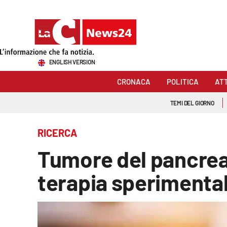
Sezioni
ENGLISH VERSION
Cronaca
CRONACA
POLITICA
AT
Politica
TEMI DEL GIORNO
Attualità
RICERCA
Economia e lavoro
Tumore del pancreas
Italia Mondo
terapia sperimenta
Sanità
Sport