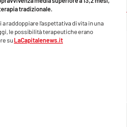
opravvivenza media superiore a 13,2 mesi,
terapia tradizionale.
i a raddoppiare l’aspettativa di vita in una
oggi, le possibilità terapeutiche erano
ere su
LaCapitalenews.it