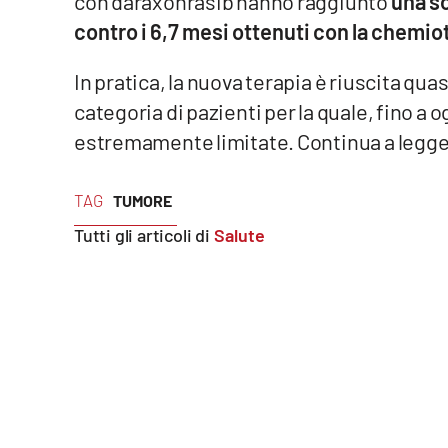
con daraxonrasib hanno raggiunto
una s
contro i 6,7 mesi ottenuti con la chemio
Reggio Calabria
In pratica, la nuova terapia è riuscita quas
Cosenza
categoria di pazienti per la quale, fino a 
Lamezia Terme
estremamente limitate. Continua a legg
TAG
Progetti
TUMORE
speciali
Tutti gli articoli di
Salute
Buona Sanità Calabria
La
Calabriavisione
Destinazioni
Eventi