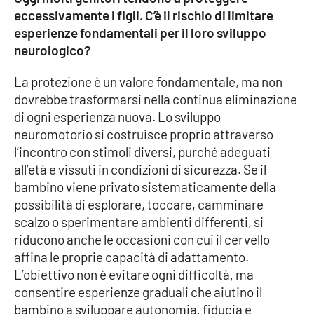
Lacplay.it
eccessivamente i figli. C’è il rischio di limitare
esperienze fondamentali per il loro sviluppo
Lactv.it
neurologico?
Laconair.it
La protezione è un valore fondamentale, ma non
dovrebbe trasformarsi nella continua eliminazione
Lacitymag.it
di ogni esperienza nuova. Lo sviluppo
neuromotorio si costruisce proprio attraverso
Lacapitalenews.it
l’incontro con stimoli diversi, purché adeguati
all’età e vissuti in condizioni di sicurezza. Se il
Ilreggino.it
bambino viene privato sistematicamente della
possibilità di esplorare, toccare, camminare
Cosenzachannel.it
scalzo o sperimentare ambienti differenti, si
riducono anche le occasioni con cui il cervello
Ilvibonese.it
affina le proprie capacità di adattamento.
L’obiettivo non è evitare ogni difficoltà, ma
Catanzarochannel.it
consentire esperienze graduali che aiutino il
bambino a sviluppare autonomia, fiducia e