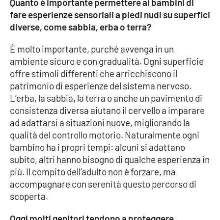
Quanto è importante permettere ai bambini di
PROGETTI
SPECIALI
fare esperienze sensoriali a piedi nudi su superfici
Buona Sanità Calabria
diverse, come sabbia, erba o terra?
È molto importante, purché avvenga in un
ambiente sicuro e con gradualità. Ogni superficie
LA
CALABRIAVISIONE
offre stimoli differenti che arricchiscono il
patrimonio di esperienze del sistema nervoso.
Destinazioni
L’erba, la sabbia, la terra o anche un pavimento di
consistenza diversa aiutano il cervello a imparare
Eventi
ad adattarsi a situazioni nuove, migliorando la
qualità del controllo motorio. Naturalmente ogni
Food
bambino ha i propri tempi: alcuni si adattano
subito, altri hanno bisogno di qualche esperienza in
Storie
più. Il compito dell’adulto non è forzare, ma
accompagnare con serenità questo percorso di
scoperta.
LAC
NETWORK
Oggi molti genitori tendono a proteggere