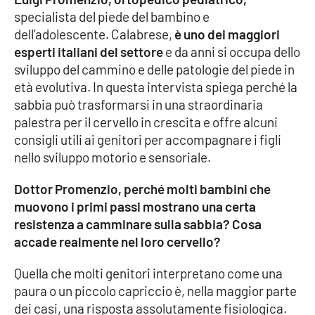
specialista del piede del bambino e
Cultura
dell’adolescente. Calabrese,
è uno dei maggiori
esperti italiani del settore
e da anni si occupa dello
Economia e Lavoro
sviluppo del cammino e delle patologie del piede in
età evolutiva. In questa intervista spiega perché la
Politica
sabbia può trasformarsi in una straordinaria
palestra per il cervello in crescita e offre alcuni
Sanità
consigli utili ai genitori per accompagnare i figli
nello sviluppo motorio e sensoriale.
Società
Dottor Promenzio, perché molti bambini che
muovono i primi passi mostrano una certa
Sport
resistenza a camminare sulla sabbia? Cosa
accade realmente nel loro cervello?
RUBRICHE
Quella che molti genitori interpretano come una
paura o un piccolo capriccio è, nella maggior parte
Good Morning Vietnam
dei casi, una risposta assolutamente fisiologica.