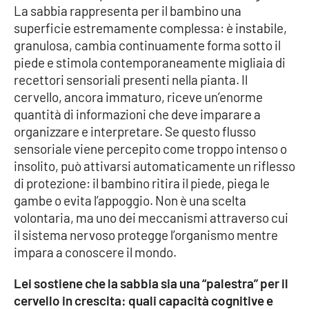
La sabbia rappresenta per il bambino una
Parchi Marini Calabria
superficie estremamente complessa: è instabile,
granulosa, cambia continuamente forma sotto il
Leggendo Alvaro insieme
piede e stimola contemporaneamente migliaia di
recettori sensoriali presenti nella pianta. Il
Imprese Di Calabria
cervello, ancora immaturo, riceve un’enorme
quantità di informazioni che deve imparare a
Le perfidie di Antonella Grippo
organizzare e interpretare. Se questo flusso
sensoriale viene percepito come troppo intenso o
Venti di comunicazione
insolito, può attivarsi automaticamente un riflesso
di protezione: il bambino ritira il piede, piega le
gambe o evita l’appoggio. Non è una scelta
STREAMING
volontaria, ma uno dei meccanismi attraverso cui
il sistema nervoso protegge l’organismo mentre
LaC TV
impara a conoscere il mondo.
LaC Network
Lei sostiene che la sabbia sia una “palestra” per il
cervello in crescita: quali capacità cognitive e
LaC OnAir