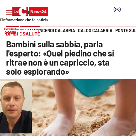
TEMI DEL
INCENDI CALABRIA
CALDO CALABRIA
PONTE SU
HOME PAGE
SALUTE
GIORNO
BIMBI E SALUTE
Vai
Bambini sulla sabbia, parla
SEZIONI
l'esperto: «Quel piedino che si
ritrae non è un capriccio, sta
Cronaca
solo esplorando»
Politica
Attualità
Economia e lavoro
Italia Mondo