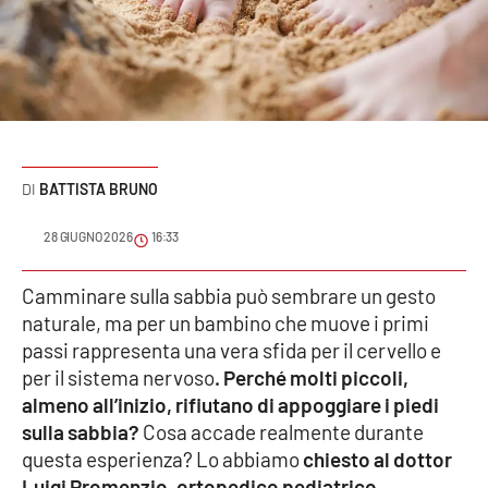
Sanità
Sport
Cultura
Podcast
BATTISTA BRUNO
Meteo
28 GIUGNO 2026
16:33
Editoriali
Camminare sulla sabbia può sembrare un gesto
naturale, ma per un bambino che muove i primi
passi rappresenta una vera sfida per il cervello e
per il sistema nervoso
. Perché molti piccoli,
VIDEO
almeno all’inizio, rifiutano di appoggiare i piedi
Ambiente
sulla sabbia?
Cosa accade realmente durante
questa esperienza? Lo abbiamo
chiesto al dottor
Cronaca
Luigi Promenzio, ortopedico pediatrico,