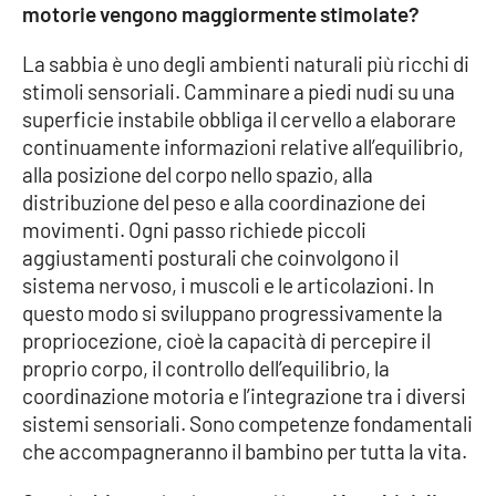
motorie vengono maggiormente stimolate?
La sabbia è uno degli ambienti naturali più ricchi di
EDIZIONI
LOCALI
stimoli sensoriali. Camminare a piedi nudi su una
superficie instabile obbliga il cervello a elaborare
Catanzaro
continuamente informazioni relative all’equilibrio,
alla posizione del corpo nello spazio, alla
Crotone
distribuzione del peso e alla coordinazione dei
movimenti. Ogni passo richiede piccoli
Vibo Valentia
aggiustamenti posturali che coinvolgono il
sistema nervoso, i muscoli e le articolazioni. In
Reggio Calabria
questo modo si sviluppano progressivamente la
propriocezione, cioè la capacità di percepire il
Cosenza
proprio corpo, il controllo dell’equilibrio, la
coordinazione motoria e l’integrazione tra i diversi
Lamezia Terme
sistemi sensoriali. Sono competenze fondamentali
che accompagneranno il bambino per tutta la vita.