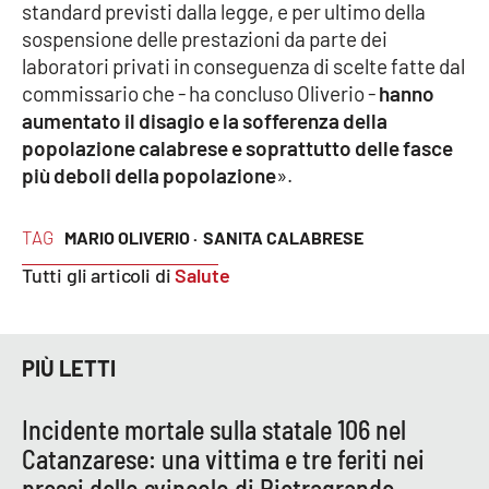
standard previsti dalla legge, e per ultimo della
Parchi Marini Calabria
sospensione delle prestazioni da parte dei
laboratori privati in conseguenza di scelte fatte dal
Leggendo Alvaro insieme
commissario che - ha concluso Oliverio -
hanno
aumentato il disagio e la sofferenza della
Imprese Di Calabria
popolazione calabrese e soprattutto delle fasce
più deboli della popolazione
».
Le perfidie di Antonella Grippo
TAG
MARIO OLIVERIO ·
SANITA CALABRESE
Venti di comunicazione
Tutti gli articoli di
Salute
STREAMING
PIÙ LETTI
LaC TV
Incidente mortale sulla statale 106 nel
LaC Network
Catanzarese: una vittima e tre feriti nei
pressi dello svincolo di Pietragrande
LaC OnAir