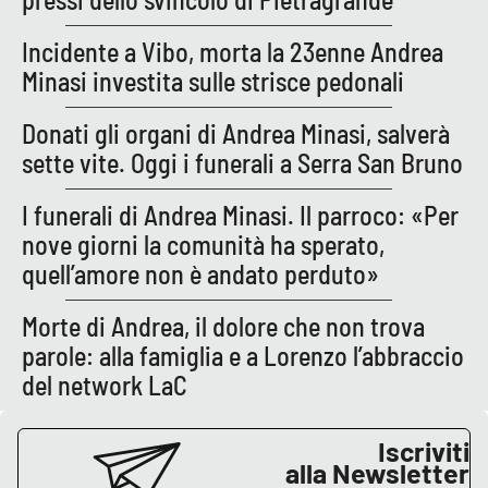
Incidente a Vibo, morta la 23enne Andrea
Minasi investita sulle strisce pedonali
EDIZIONI
LOCALI
Donati gli organi di Andrea Minasi, salverà
Catanzaro
sette vite. Oggi i funerali a Serra San Bruno
Crotone
I funerali di Andrea Minasi. Il parroco: «Per
nove giorni la comunità ha sperato,
Vibo Valentia
quell’amore non è andato perduto»
Reggio Calabria
Morte di Andrea, il dolore che non trova
parole: alla famiglia e a Lorenzo l’abbraccio
Cosenza
del network LaC
Lamezia Terme
Iscriviti
alla Newsletter