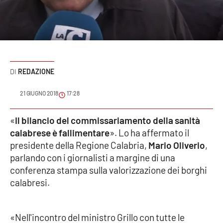
Sanità
Sport
Cultura
REDAZIONE
Podcast
21 GIUGNO 2018
17:28
Meteo
«
Il bilancio del commissariamento della sanità
calabrese è fallimentare
». Lo ha affermato il
Editoriali
presidente della Regione Calabria,
Mario Oliverio
,
parlando con i giornalisti a margine di una
conferenza stampa sulla valorizzazione dei borghi
VIDEO
calabresi.
Ambiente
«Nell'incontro del ministro Grillo con tutte le
Cronaca