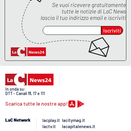
PROGETTI
SPECIALI
Se vuoi ricevere gratuitamente
tutte le notizie di
LaC News
Buona Sanità Calabria
lascia il tuo indirizzo email e iscriviti
Iscriviti
LA
CALABRIAVISIONE
Destinazioni
Eventi
Food
In onda su:
DTT - Canali
11
, 17 e 111
Storie
Scarica tutte le nostre app!
LAC
NETWORK
LaC Network
lacplay.it
lacitymag.it
lactv.it
lacapitalenews.it