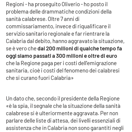
Regioni - ha proseguito Oliverio - ho posto il
problema delle drammatiche condizioni della
Cultura
sanità calabrese. Oltre 7 anni di
commissariamento, invece di riqualificare il
Economia e Lavoro
servizio sanitario regionale e far rientrare la
Calabria dal debito, hanno aggravato la situazione,
Politica
se è vero che
dai 200 milioni di qualche tempo fa
oggi siamo passati a 300 milioni e oltre di euro
Sanità
che la Regione paga per i costi dell'emigrazione
sanitaria, cioè i costi del fenomeno dei calabresi
Società
che si curano fuori Calabria»
Sport
Un dato che, secondo il presidente della Regione
«è la spia, il segnale che la situazione della sanità
RUBRICHE
calabrese si è ulteriormente aggravata. Per non
parlare delle liste di attesa, dei livelli essenziali di
Good Morning Vietnam
assistenza che in Calabria non sono garantiti negli