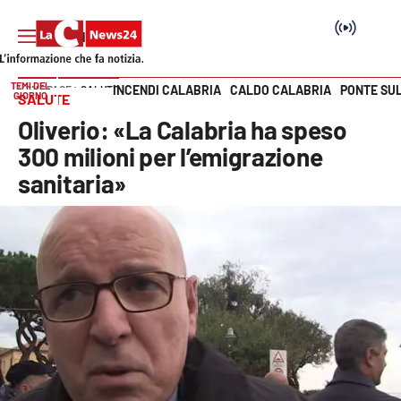
TEMI DEL
INCENDI CALABRIA
CALDO CALABRIA
PONTE SU
HOME PAGE
SALUTE
GIORNO
SALUTE
Vai
Oliverio: «La Calabria ha speso
SEZIONI
300 milioni per l’emigrazione
sanitaria»
Cronaca
Politica
Attualità
Economia e lavoro
Italia Mondo