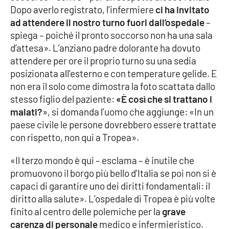
Dopo averlo registrato, l’infermiere
ci ha invitato
ad attendere il nostro turno fuori dall’ospedale
–
Cultura
spiega – poiché il pronto soccorso non ha una sala
d’attesa». L’anziano padre dolorante ha dovuto
Economia e Lavoro
attendere per ore il proprio turno su una sedia
posizionata all’esterno e con temperature gelide. E
Politica
non era il solo come dimostra la foto scattata dallo
stesso figlio del paziente:
«È così che si trattano i
Sanità
malati?
», si domanda l’uomo che aggiunge: «In un
paese civile le persone dovrebbero essere trattate
Società
con rispetto, non qui a Tropea».
Sport
«Il terzo mondo è qui – esclama – è inutile che
promuovono il borgo più bello d’Italia se poi non si è
capaci di garantire uno dei diritti fondamentali: il
RUBRICHE
diritto alla salute». L’ospedale di Tropea è più volte
finito al centro delle polemiche per la
grave
Good Morning Vietnam
carenza di personale
medico e infermieristico.