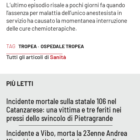
L’ultimo episodio risale a pochi giorni fa quando
Parchi Marini Calabria
l’assenza per malattia dell’unico anestesista in
servizio ha causato la momentanea interruzione
Leggendo Alvaro insieme
delle cure chemioterapiche.
Imprese Di Calabria
TAG
TROPEA ·
OSPEDALE TROPEA
Le perfidie di Antonella Grippo
Tutti gli articoli di
Sanità
Venti di comunicazione
PIÙ LETTI
STREAMING
Incidente mortale sulla statale 106 nel
LaC TV
Catanzarese: una vittima e tre feriti nei
pressi dello svincolo di Pietragrande
LaC Network
Incidente a Vibo, morta la 23enne Andrea
LaC OnAir