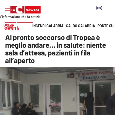
TEMI DEL
INCENDI CALABRIA
CALDO CALABRIA
PONTE SU
HOME PAGE
SANITÀ
GIORNO
SANITÀ
Vai
Al pronto soccorso di Tropea è
SEZIONI
meglio andare… in salute: niente
sala d’attesa, pazienti in fila
Cronaca
all’aperto
Politica
Attualità
Economia e lavoro
Italia Mondo