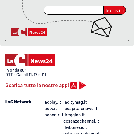
PROGETTI
SPECIALI
Iscriviti
Buona Sanità Calabria
LA
CALABRIAVISIONE
Destinazioni
Eventi
In onda su:
DTT - Canali
11
, 17 e 111
Food
Scarica tutte le nostre app!
Storie
LaC Network
lacplay.it
lacitymag.it
lactv.it
lacapitalenews.it
laconair.it
ilreggino.it
LAC
cosenzachannel.it
NETWORK
ilvibonese.it
catanzarochannel.it