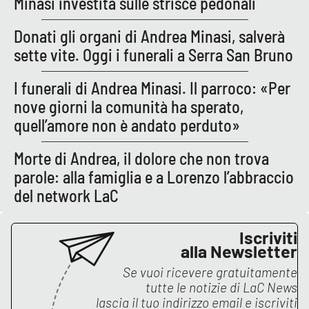
Minasi investita sulle strisce pedonali
Donati gli organi di Andrea Minasi, salverà
EDIZIONI
sette vite. Oggi i funerali a Serra San Bruno
LOCALI
Catanzaro
I funerali di Andrea Minasi. Il parroco: «Per
nove giorni la comunità ha sperato,
Crotone
quell’amore non è andato perduto»
Vibo Valentia
Morte di Andrea, il dolore che non trova
parole: alla famiglia e a Lorenzo l’abbraccio
Reggio Calabria
del network LaC
Cosenza
Iscriviti
alla Newsletter
Lamezia Terme
Se vuoi ricevere gratuitamente
tutte le notizie di
LaC News
lascia il tuo indirizzo email e iscriviti