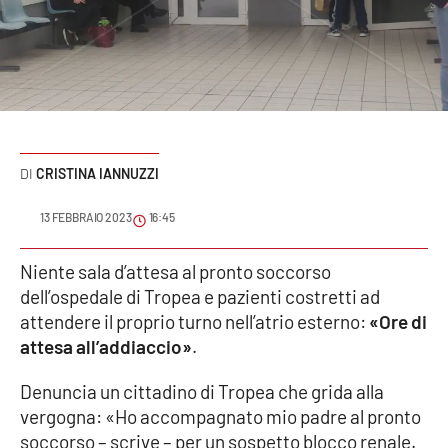
Sanità
Sport
Cultura
Podcast
CRISTINA IANNUZZI
Meteo
13 FEBBRAIO 2023
16:45
Editoriali
Niente sala d’attesa al pronto soccorso
dell’ospedale di Tropea e pazienti costretti ad
attendere il proprio turno nell’atrio esterno:
«Ore di
attesa all’addiaccio»
.
VIDEO
Ambiente
Denuncia un cittadino di Tropea che grida alla
vergogna: «Ho accompagnato mio padre al pronto
Cronaca
soccorso – scrive – per un sospetto blocco renale.