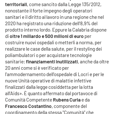
territoriali
, come sancito dalla Legge 135/2012,
nonostante il forte impegno degli operatori
Cultura
sanitari e il diritto al lavoro in una regione che nel
2020 ha registrato una riduzione dell'8,9% del
Economia e Lavoro
prodotto interno lordo. Eppure la Calabria dispone
di
oltre 1 miliardo e 500 milioni di euro
per
Politica
costruire nuovi ospedali o metterli a norma, per
realizzare le case della salute, per il restyling dei
Sanità
poliambulatori o per acquistare tecnologie
sanitarie;
finanziamenti inutilizzati
, anche da oltre
Società
20 anni come si è verificato per
l'ammodernamento dell'ospedale di Locri e per le
Sport
nuove Unità operative di malattie infettive
finalizzati dalla legge cosiddetta per la lotta
all'Aids». È quanto affermato dal portavoce di
RUBRICHE
Comunità Competente
Rubens Curia
e da
Francesco Costantino
, componente del
Good Morning Vietnam
coordinamento della stessa "Comunità" che