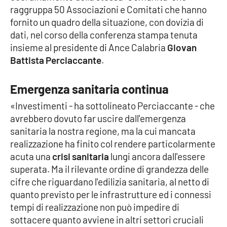
raggruppa 50 Associazioni e Comitati che hanno
Parchi Marini Calabria
fornito un quadro della situazione, con dovizia di
dati, nel corso della conferenza stampa tenuta
Leggendo Alvaro insieme
insieme al presidente di Ance Calabria
Giovan
Battista Perciaccante
.
Imprese Di Calabria
Emergenza sanitaria continua
Le perfidie di Antonella Grippo
«Investimenti - ha sottolineato Perciaccante - che
Venti di comunicazione
avrebbero dovuto far uscire dall'emergenza
sanitaria la nostra regione, ma la cui mancata
realizzazione ha finito col rendere particolarmente
STREAMING
acuta una
crisi sanitaria
lungi ancora dall'essere
superata. Ma il rilevante ordine di grandezza delle
LaC TV
cifre che riguardano l'edilizia sanitaria, al netto di
quanto previsto per le infrastrutture ed i connessi
LaC Network
tempi di realizzazione non può impedire di
sottacere quanto avviene in altri settori cruciali
LaC OnAir