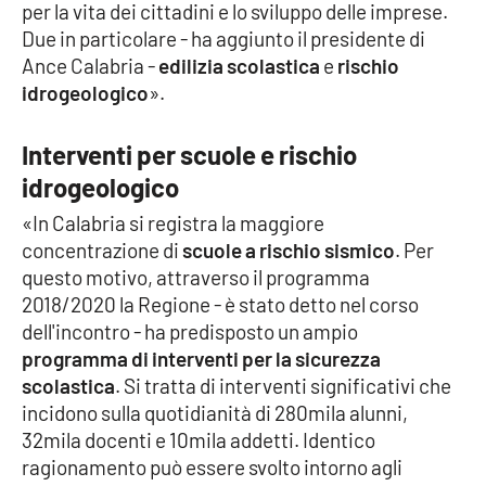
per la vita dei cittadini e lo sviluppo delle imprese.
Due in particolare - ha aggiunto il presidente di
Ance Calabria -
edilizia scolastica
e
rischio
EDIZIONI
LOCALI
idrogeologico
».
Catanzaro
Interventi per scuole e rischio
idrogeologico
Crotone
«In Calabria si registra la maggiore
Vibo Valentia
concentrazione di
scuole a rischio sismico
. Per
questo motivo, attraverso il programma
Reggio Calabria
2018/2020 la Regione - è stato detto nel corso
dell'incontro - ha predisposto un ampio
Cosenza
programma di interventi per la sicurezza
scolastica
. Si tratta di interventi significativi che
Lamezia Terme
incidono sulla quotidianità di 280mila alunni,
32mila docenti e 10mila addetti. Identico
ragionamento può essere svolto intorno agli