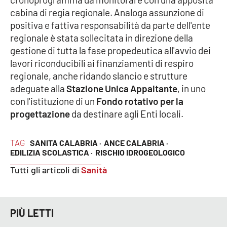
Lacplay.it
cabina di regia regionale. Analoga assunzione di
positiva e fattiva responsabilità da parte dell'ente
Lactv.it
regionale è stata sollecitata in direzione della
gestione di tutta la fase propedeutica all'avvio dei
Laconair.it
lavori riconducibili ai finanziamenti di respiro
regionale, anche ridando slancio e strutture
Lacitymag.it
adeguate alla
Stazione Unica Appaltante
, in uno
con l'istituzione di un
Fondo rotativo per la
Lacapitalenews.it
progettazione
da destinare agli Enti locali.
Ilreggino.it
TAG
SANITA CALABRIA ·
ANCE CALABRIA ·
EDILIZIA SCOLASTICA ·
RISCHIO IDROGEOLOGICO
Cosenzachannel.it
Tutti gli articoli di
Sanità
Ilvibonese.it
Catanzarochannel.it
PIÙ LETTI