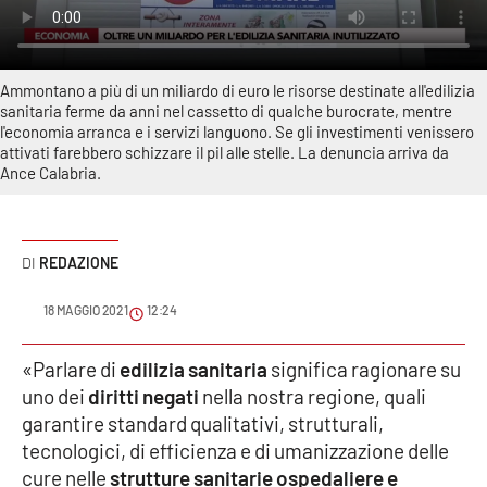
Sanità
Sport
Ammontano a più di un miliardo di euro le risorse destinate all'edilizia
sanitaria ferme da anni nel cassetto di qualche burocrate, mentre
Cultura
l'economia arranca e i servizi languono. Se gli investimenti venissero
attivati farebbero schizzare il pil alle stelle. La denuncia arriva da
Ance Calabria.
Podcast
Meteo
REDAZIONE
Editoriali
18 MAGGIO 2021
12:24
«Parlare di
edilizia sanitaria
significa ragionare su
VIDEO
uno dei
diritti negati
nella nostra regione, quali
garantire standard qualitativi, strutturali,
Ambiente
tecnologici, di efficienza e di umanizzazione delle
cure nelle
strutture sanitarie ospedaliere e
Cronaca