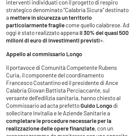
PROGETTI
interventi individuati con il progetto di respiro
SPECIALI
strategico denominato “Calabria Sicura” destinato
Buona Sanità Calabria
a
mettere in sicurezza un territorio
particolarmente fragile
come quello calabrese. Ad
oggi è stato realizzato appena
il 30% dei quasi 500
LA
milioni di euro di investimenti previsti
».
CALABRIAVISIONE
Destinazioni
Appello al commissario Longo
Il portavoce di Comunità Competente Rubens
Eventi
Curia, il componente del coordinamento
Francesco Costantino ed il presidente di Ance
Food
Calabria Giovan Battista Perciaccante, sul
versante dell'edilizia sanitaria, hanno chiesto al
Storie
Commissario ad acta prefetto
Guido Longo
di
sollecitare Invitalia e le Aziende Sanitarie a
completare le procedure necessarie per la
LAC
NETWORK
realizzazione delle opere finanziate
, con un
cronoprogramma da monitorare con una apposita