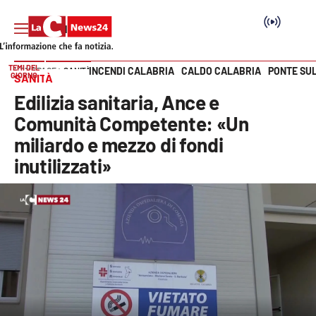
TEMI DEL
INCENDI CALABRIA
CALDO CALABRIA
PONTE SU
HOME PAGE
SANITÀ
GIORNO
SANITÀ
Vai
Edilizia sanitaria, Ance e
SEZIONI
Comunità Competente: «Un
miliardo e mezzo di fondi
Cronaca
inutilizzati»
Politica
Attualità
Economia e lavoro
Italia Mondo