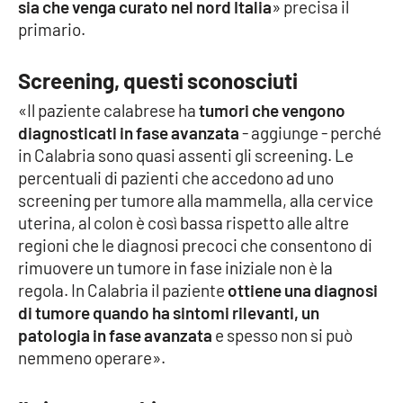
sia che venga curato nel nord Italia
» precisa il
Parchi Marini Calabria
primario.
Leggendo Alvaro insieme
Screening, questi sconosciuti
«Il paziente calabrese ha
Imprese Di Calabria
tumori che vengono
diagnosticati in fase avanzata
- aggiunge - perché
in Calabria sono quasi assenti gli screening. Le
Le perfidie di Antonella Grippo
percentuali di pazienti che accedono ad uno
screening per tumore alla mammella, alla cervice
Venti di comunicazione
uterina, al colon è così bassa rispetto alle altre
regioni che le diagnosi precoci che consentono di
rimuovere un tumore in fase iniziale non è la
STREAMING
regola. In Calabria il paziente
ottiene una diagnosi
LaC TV
di tumore quando ha sintomi rilevanti, un
patologia in fase avanzata
e spesso non si può
LaC Network
nemmeno operare».
LaC OnAir