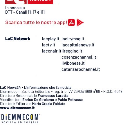
In onda su:
DTT - Canali
11
, 17 e 111
Scarica tutte le nostre app!
LaC Network
lacplay.it
lacitymag.it
lactv.it
lacapitalenews.it
laconair.it
ilreggino.it
cosenzachannel.it
ilvibonese.it
catanzarochannel.it
LaC News24 - L’informazione che fa notizia
Diemmecom Società Editoriale - reg. trib. VV 23/05/1989 n°68 - R.O.C. 4049
Direttore Responsabile
Francesco Laratta
Vicedirettore
Enrico De Girolamo
e
Pablo Petrasso
Direttore Editoriale
Maria Grazia Falduto
www.diemmecom.it