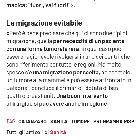
magica: "fuori, vai fuori!"
».
APP
La migrazione evitabile
Android
«Però è bene precisare che qui ci sono due tipi di
migrazione, quella
per necessità di un paziente
Apple
con una forma tumorale rara
. In quel caso può
essere ragionevole rivolgersi in uno dei centri che
sono riferimento per tutte le regioni. Ma molto
spesso c'è
una migrazione per scelta
, ad esempio,
un tumore alla mammella può essere affrontato in
Calabria - conclude il primario - dotata di ben
quattro breast unit.
Una buon intervento
chirurgico si può avere anche in regione
».
TAG
CATANZARO ·
SANITA ·
TUMORE ·
PROGRAMMA RISP
Tutti gli articoli di
Sanità