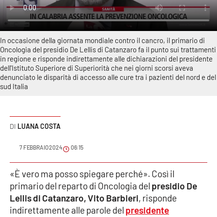
Sanità
Sport
In occasione della giornata mondiale contro il cancro, il primario di
Oncologia del presidio De Lellis di Catanzaro fa il punto sui trattamenti
Cultura
in regione e risponde indirettamente alle dichiarazioni del presidente
dell'Istituto Superiore di Superiorità che nei giorni scorsi aveva
denunciato le disparità di accesso alle cure tra i pazienti del nord e del
Podcast
sud Italia
Meteo
LUANA COSTA
Editoriali
7 FEBBRAIO 2024
06:15
VIDEO
«È vero ma posso spiegare perché». Così il
primario del reparto di Oncologia del
presidio De
Ambiente
Lellis di Catanzaro, Vito Barbieri
, risponde
indirettamente alle parole del
presidente
Cronaca