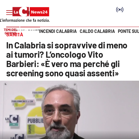
TEMI DEL
INCENDI CALABRIA
CALDO CALABRIA
PONTE SU
HOME PAGE
SANITÀ
GIORNO
SANITÀ
Vai
In Calabria si sopravvive di meno
SEZIONI
ai tumori? L’oncologo Vito
Barbieri: «È vero ma perché gli
Cronaca
screening sono quasi assenti»
Politica
Attualità
Economia e lavoro
Italia Mondo