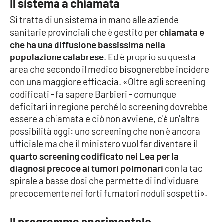
Il sistema a chiamata
Si tratta di un sistema in mano alle aziende
sanitarie provinciali che è gestito per
chiamata e
EDIZIONI
LOCALI
che ha una diffusione bassissima nella
popolazione calabrese
. Ed è proprio su questa
Catanzaro
area che secondo il medico bisognerebbe incidere
con una maggiore efficacia. «Oltre agli screening
Crotone
codificati - fa sapere Barbieri - comunque
deficitari in regione perché lo screening dovrebbe
Vibo Valentia
essere a chiamata e ciò non avviene, c'è un'altra
possibilità oggi: uno screening che non è ancora
Reggio Calabria
ufficiale ma che il ministero vuol far diventare il
quarto screening codificato nei Lea per la
Cosenza
diagnosi precoce ai tumori polmonari
con la tac
spirale a basse dosi che permette di individuare
Lamezia Terme
precocemente nei forti fumatori noduli sospetti».
Il programma sperimentale