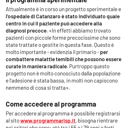
PROGETTI
SPECIALI
Attualmente è in corso un progetto sperimentale e
Buona Sanità Calabria
l'ospedale di Catanzaro è stato individuato quale
centro in cui il paziente può accedere alla
diagnosi precoce
. «In effetti abbiamo trovato
LA
pazienti con piccole forme precocissime che sono
CALABRIAVISIONE
state trattate o gestite in questa fase. Questo è
Destinazioni
molto importante - evidenzia il primario -
per
combattere malattie temibili che possono essere
Eventi
curate in maniera radicale
. Purtroppo questo
progetto non è molto conosciuto dalla popolazione
Food
e l'adesione è stata bassa, in molti non capiscono
nemmeno di cosa si tratta».
Storie
Come accedere al programma
Per accedere al programma è possibile registrarsi
LAC
NETWORK
al sito
www.programmarisp.it
, bisogna rientrare
nei criteri che sono: età tra i 55 e i 79 anni e forti