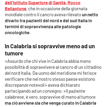
dell'Istituto Superiore di Sanità, Rocco
Bellantone
, che in occasione della giornata
Cultura
mondiale contro il cancro aveva rilevato
un netto
divario tra pazienti del nord e del sud Italia in
Economia e Lavoro
termini di sopravvivenza alle patologie
oncologiche
.
Politica
In Calabria si sopravvive meno ad un
Sanità
tumore
Società
«Assurdo che chi vive in Calabria abbia meno
possibilità di sopravvivere al cancro di un cittadino
Sport
del nord Italia. Da uomo del meridione mi ferisce
verificare che nel nostro stesso paese esistono
discrepanze notevoli» aveva dichiarato
RUBRICHE
partecipando ad un convegno. «Il paziente
calabrese, è vero, sopravvive di meno al tumore
Good Morning Vietnam
ma ciò avviene sia che venga curato in Calabria