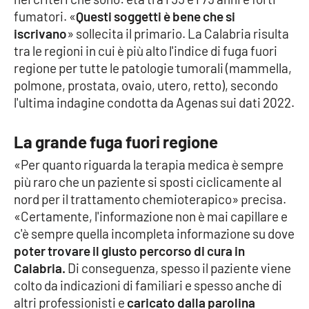
Lacplay.it
fumatori. «
Questi soggetti è bene che si
iscrivano
» sollecita il primario. La Calabria risulta
Lactv.it
tra le regioni in cui è più alto l'indice di fuga fuori
regione per tutte le patologie tumorali (mammella,
Laconair.it
polmone, prostata, ovaio, utero, retto), secondo
l'ultima indagine condotta da Agenas sui dati 2022.
Lacitymag.it
La grande fuga fuori regione
Lacapitalenews.it
«Per quanto riguarda la terapia medica è sempre
Ilreggino.it
più raro che un paziente si sposti ciclicamente al
nord per il trattamento chemioterapico» precisa.
Cosenzachannel.it
«Certamente, l'informazione non è mai capillare e
c'è sempre quella incompleta informazione su dove
Ilvibonese.it
poter trovare il giusto percorso di cura in
Calabria.
Di conseguenza, spesso il paziente viene
colto da indicazioni di familiari e spesso anche di
Catanzarochannel.it
altri professionisti e
caricato dalla parolina