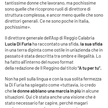
tantissime donne che lavorano, ma pochissime
sono quelle che ricoprono ruoli di direttore di
Cultura
struttura complessa, e ancor meno quelle che sono
direttori generali. Ce ne sono poche in Italia,
Economia e Lavoro
pochissime».
Politica
Il direttore generale dell’Asp di Reggio Calabria
Lucia Di Furia
ha raccontato una sfida,
la sua sfida
Sanità
in una terra dipinta come ostile in un’azienda che in
passato è stata descritta tra ombre e illegalità. Lo
Società
ha fatto all’interno del nuovo format
della redazione de Il Reggino dal titolo
“A tu per tu”.
Sport
Non ha peli sulla lingua e con la sua solita fermezza
la Di Furia ha spiegato come «tuttavia, io credo
RUBRICHE
che
le donne abbiano una marcia in più
in alcune
situazioni. Qui c’è stata anche una visione che è
Good Morning Vietnam
stato necessario far capire, perché magari