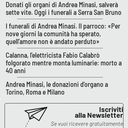
Donati gli organi di Andrea Minasi, salverà
sette vite. Oggi i funerali a Serra San Bruno
EDIZIONI
LOCALI
I funerali di Andrea Minasi. Il parroco: «Per
nove giorni la comunità ha sperato,
Catanzaro
quell’amore non è andato perduto»
Crotone
Calanna, l'elettricista Fabio Calabrò
folgorato mentre monta luminarie: morto a
Vibo Valentia
40 anni
Reggio Calabria
Andrea Minasi, le donazioni d'organo a
Torino, Roma e Milano
Cosenza
Lamezia Terme
Iscriviti
alla Newsletter
Se vuoi ricevere gratuitamente