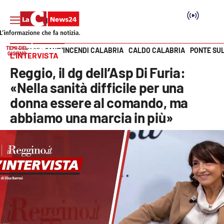
TEMI DEL
INCENDI CALABRIA
CALDO CALABRIA
PONTE SU
HOME PAGE
SANITÀ
GIORNO
L’INTERVISTA
Vai
Reggio, il dg dell’Asp Di Furia:
SEZIONI
«Nella sanità difficile per una
donna essere al comando, ma
Cronaca
abbiamo una marcia in più»
Politica
Attualità
Economia e lavoro
Italia Mondo