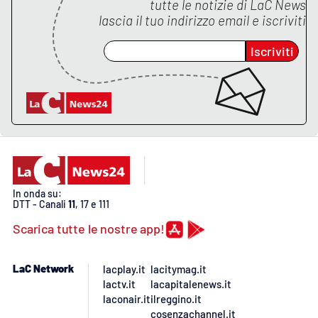
PROGETTI
tutte le notizie di
LaC News
SPECIALI
lascia il tuo indirizzo email e iscriviti
Buona Sanità Calabria
Iscriviti
LA
CALABRIAVISIONE
Destinazioni
Eventi
In onda su:
Food
DTT - Canali
11
, 17 e 111
Scarica tutte le nostre app!
Storie
LaC Network
lacplay.it
lacitymag.it
lactv.it
lacapitalenews.it
LAC
NETWORK
laconair.it
ilreggino.it
cosenzachannel.it