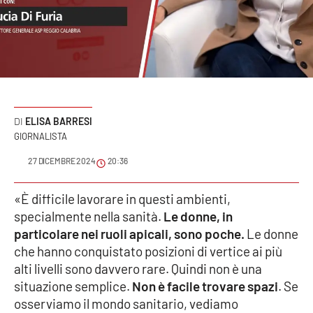
Sanità
Sport
Cultura
Podcast
ELISA BARRESI
GIORNALISTA
Meteo
27 DICEMBRE 2024
20:36
Editoriali
«È difficile lavorare in questi ambienti,
specialmente nella sanità.
Le donne, in
particolare nei ruoli apicali, sono poche.
Le donne
VIDEO
che hanno conquistato posizioni di vertice ai più
alti livelli sono davvero rare. Quindi non è una
Ambiente
situazione semplice.
Non è facile trovare spazi
. Se
osserviamo il mondo sanitario, vediamo
Cronaca