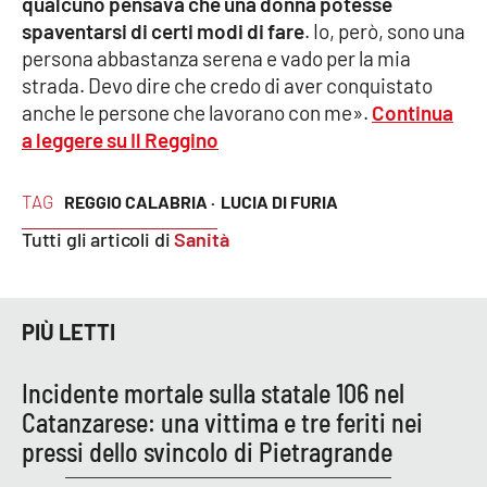
qualcuno pensava che una donna potesse
Parchi Marini Calabria
spaventarsi di certi modi di fare
. Io, però, sono una
persona abbastanza serena e vado per la mia
Leggendo Alvaro insieme
strada. Devo dire che credo di aver conquistato
anche le persone che lavorano con me».
Continua
Imprese Di Calabria
a leggere su Il Reggino
Le perfidie di Antonella Grippo
TAG
REGGIO CALABRIA ·
LUCIA DI FURIA
Tutti gli articoli di
Sanità
Venti di comunicazione
STREAMING
PIÙ LETTI
LaC TV
Incidente mortale sulla statale 106 nel
Catanzarese: una vittima e tre feriti nei
LaC Network
pressi dello svincolo di Pietragrande
LaC OnAir