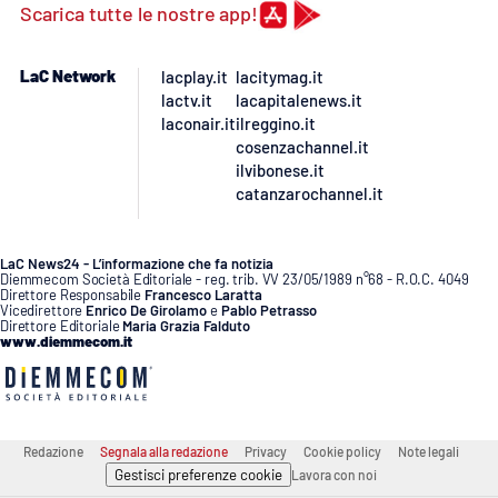
Scarica tutte le nostre app!
APP
LaC Network
lacplay.it
lacitymag.it
Android
lactv.it
lacapitalenews.it
laconair.it
ilreggino.it
cosenzachannel.it
Apple
ilvibonese.it
catanzarochannel.it
LaC News24 - L’informazione che fa notizia
Diemmecom Società Editoriale - reg. trib. VV 23/05/1989 n°68 - R.O.C. 4049
Direttore Responsabile
Francesco Laratta
Vicedirettore
Enrico De Girolamo
e
Pablo Petrasso
Direttore Editoriale
Maria Grazia Falduto
www.diemmecom.it
Redazione
Segnala alla redazione
Privacy
Cookie policy
Note legali
Gestisci preferenze cookie
Lavora con noi