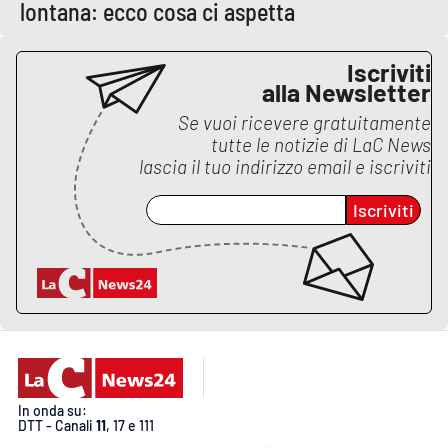
Lacplay.it
lontana: ecco cosa ci aspetta
Lactv.it
Iscriviti
alla Newsletter
Laconair.it
Se vuoi ricevere gratuitamente
tutte le notizie di
LaC News
Lacitymag.it
lascia il tuo indirizzo email e iscriviti
Lacapitalenews.it
Iscriviti
Ilreggino.it
Cosenzachannel.it
Ilvibonese.it
In onda su:
Catanzarochannel.it
DTT - Canali
11
, 17 e 111