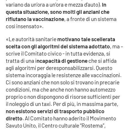
variano da un’ora a un’ora e mezza d’auto).
In
Parchi Marini Calabria
questa situazione, sono molti gli anziani che
rifiutano la vaccinazione
, a fronte di un sistema
Leggendo Alvaro insieme
così insensato».
Imprese Di Calabria
«Le autorità sanitarie
motivano tale scellerata
scelta con gli algoritmi del sistema adottato
, ma –
Le perfidie di Antonella Grippo
scrive il Comitato civico - in tutta evidenza, si
tratta di una i
ncapacità di gestione
che si affida
Venti di comunicazione
agli algoritmi per deresponsabilizzarsi. Questo
sistema incoraggia le resistenze alle vaccinazioni.
Ci sono anziani che non solo si trovano in precarie
STREAMING
condizioni, ma che anche non hanno automezzo
proprio o non dispongono di risorse sufficienti per
LaC TV
il noleggio di un taxi. Per di più, in massima parte,
non esistono servizi di trasporto pubblico
LaC Network
diretto
. Al Comitato hanno aderito il Movimento
Savuto Unito, il Centro culturale “Rostema”,
LaC OnAir