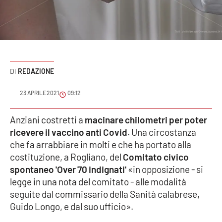
Sanità
Sport
Cultura
REDAZIONE
Podcast
23 APRILE 2021
09:12
Meteo
Anziani costretti a
macinare chilometri per poter
ricevere il vaccino anti Covid
. Una circostanza
Editoriali
che fa arrabbiare in molti e che ha portato alla
costituzione, a Rogliano, del
Comitato civico
spontaneo 'Over 70 indignati'
«in opposizione - si
VIDEO
legge in una nota del comitato - alle modalità
Ambiente
seguite dal commissario della Sanità calabrese,
Guido Longo, e dal suo ufficio».
Cronaca