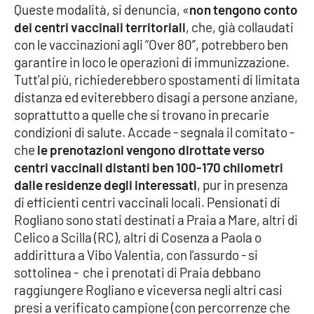
Queste modalità, si denuncia, «
non tengono conto
dei centri vaccinali territoriali
, che, già collaudati
Cultura
con le vaccinazioni agli “Over 80”, potrebbero ben
garantire in loco le operazioni di immunizzazione.
Economia e Lavoro
Tutt’al più, richiederebbero spostamenti di limitata
distanza ed eviterebbero disagi a persone anziane,
Politica
soprattutto a quelle che si trovano in precarie
condizioni di salute. Accade - segnala il comitato -
Sanità
che
le prenotazioni vengono dirottate verso
centri vaccinali distanti ben 100-170 chilometri
Società
dalle residenze degli interessati
, pur in presenza
di efficienti centri vaccinali locali. Pensionati di
Sport
Rogliano sono stati destinati a Praia a Mare, altri di
Celico a Scilla (RC), altri di Cosenza a Paola o
addirittura a Vibo Valentia, con l’assurdo - si
RUBRICHE
sottolinea - che i prenotati di Praia debbano
raggiungere Rogliano e viceversa negli altri casi
Good Morning Vietnam
presi a verificato campione (con percorrenze che