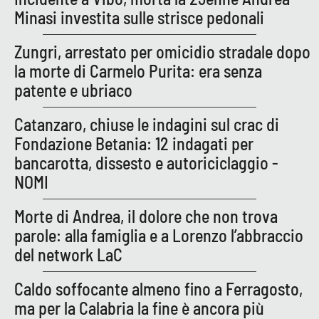
PROGETTI
SPECIALI
Minasi investita sulle strisce pedonali
Buona Sanità Calabria
Zungri, arrestato per omicidio stradale dopo
la morte di Carmelo Purita: era senza
patente e ubriaco
LA
CALABRIAVISIONE
Catanzaro, chiuse le indagini sul crac di
Destinazioni
Fondazione Betania: 12 indagati per
bancarotta, dissesto e autoriciclaggio -
Eventi
NOMI
Food
Morte di Andrea, il dolore che non trova
parole: alla famiglia e a Lorenzo l’abbraccio
Storie
del network LaC
Caldo soffocante almeno fino a Ferragosto,
LAC
NETWORK
ma per la Calabria la fine è ancora più