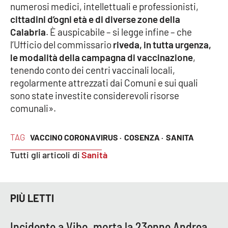
numerosi medici, intellettuali e professionisti,
cittadini d’ogni età e di diverse zone della
Calabria
. È auspicabile – si legge infine – che
EDIZIONI
LOCALI
l’Ufficio del commissario
riveda, in tutta urgenza,
le modalità della campagna di vaccinazione
,
Catanzaro
tenendo conto dei centri vaccinali locali,
regolarmente attrezzati dai Comuni e sui quali
Crotone
sono state investite considerevoli risorse
comunali».
Vibo Valentia
TAG
VACCINO CORONAVIRUS ·
COSENZA ·
SANITA
Reggio Calabria
Tutti gli articoli di
Sanità
Cosenza
Lamezia Terme
PIÙ LETTI
Incidente a Vibo, morta la 23enne Andrea