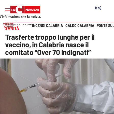
TEMI DEL
INCENDI CALABRIA
CALDO CALABRIA
PONTE SU
HOME PAGE
SANITÀ
GIORNO
SANITÀ
Vai
Trasferte troppo lunghe per il
SEZIONI
vaccino, in Calabria nasce il
comitato “Over 70 indignati”
Cronaca
Politica
Attualità
Economia e lavoro
Italia Mondo