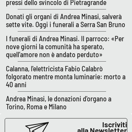
pressi dello svincolo di Pietragrande
Parchi Marini Calabria
Donati gli organi di Andrea Minasi, salverà
Leggendo Alvaro insieme
sette vite. Oggi i funerali a Serra San Bruno
Imprese Di Calabria
I funerali di Andrea Minasi. Il parroco: «Per
nove giorni la comunità ha sperato,
Le perfidie di Antonella Grippo
quell’amore non è andato perduto»
Venti di comunicazione
Calanna, l'elettricista Fabio Calabrò
folgorato mentre monta luminarie: morto a
40 anni
STREAMING
Andrea Minasi, le donazioni d'organo a
LaC TV
Torino, Roma e Milano
LaC Network
Iscriviti
alla Newsletter
LaC OnAir