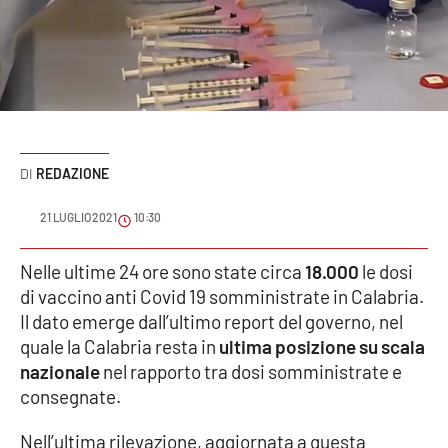
Sanità
Sport
Cultura
Podcast
REDAZIONE
Meteo
21 LUGLIO 2021
10:30
Editoriali
Nelle ultime 24 ore sono state circa
18.000
le dosi
di vaccino anti Covid 19 somministrate in Calabria.
Il dato emerge dall’ultimo report del governo, nel
quale la Calabria resta in
ultima posizione su scala
VIDEO
nazionale
nel rapporto tra dosi somministrate e
Ambiente
consegnate.
Cronaca
Nell’ultima rilevazione, aggiornata a questa