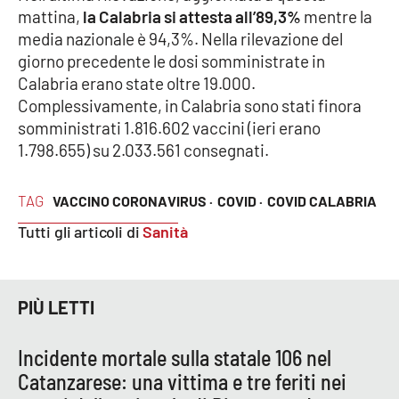
mattina,
la Calabria si attesta all’89,3%
mentre la
media nazionale è 94,3%. Nella rilevazione del
Cultura
giorno precedente le dosi somministrate in
Calabria erano state oltre 19.000.
Economia e Lavoro
Complessivamente, in Calabria sono stati finora
somministrati 1.816.602 vaccini (ieri erano
Politica
1.798.655) su 2.033.561 consegnati.
Sanità
TAG
VACCINO CORONAVIRUS ·
COVID ·
COVID CALABRIA
Società
Tutti gli articoli di
Sanità
Sport
PIÙ LETTI
RUBRICHE
Incidente mortale sulla statale 106 nel
Good Morning Vietnam
Catanzarese: una vittima e tre feriti nei