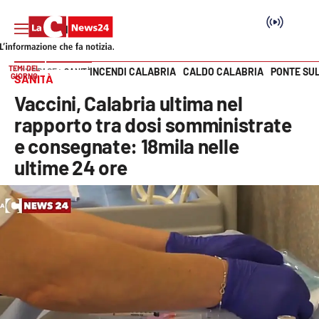
TEMI DEL
INCENDI CALABRIA
CALDO CALABRIA
PONTE SU
HOME PAGE
SANITÀ
GIORNO
SANITÀ
Vai
Vaccini, Calabria ultima nel
SEZIONI
rapporto tra dosi somministrate
e consegnate: 18mila nelle
Cronaca
ultime 24 ore
Politica
Attualità
Economia e lavoro
Italia Mondo