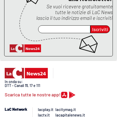
Se vuoi ricevere gratuitamente
tutte le notizie di
LaC News
lascia il tuo indirizzo email e iscriviti
EDIZIONI
LOCALI
Iscriviti
Catanzaro
Crotone
Vibo Valentia
Reggio Calabria
In onda su:
Cosenza
DTT - Canali
11
, 17 e 111
Scarica tutte le nostre app!
Lamezia Terme
LaC Network
lacplay.it
lacitymag.it
lactv.it
lacapitalenews.it