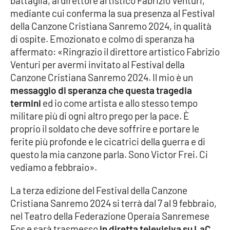
battaglia, al direttore artistico Fabrizio Venturi,
mediante cui conferma la sua presenza al Festival
Cultura
della Canzone Cristiana Sanremo 2024, in qualità
di ospite. Emozionato e colmo di speranza ha
Economia e Lavoro
affermato: «Ringrazio il direttore artistico Fabrizio
Venturi per avermi invitato al Festival della
Politica
Canzone Cristiana Sanremo 2024. Il mio è un
messaggio di speranza che questa tragedia
Sanità
termini
ed io come artista e allo stesso tempo
militare più di ogni altro prego per la pace. È
Società
proprio il soldato che deve soffrire e portare le
ferite più profonde e le cicatrici della guerra e di
Sport
questo la mia canzone parla. Sono Victor Frei. Ci
vediamo a febbraio».
La terza edizione del Festival della Canzone
RUBRICHE
Cristiana Sanremo 2024 si terrà dal 7 al 9 febbraio,
Good Morning Vietnam
nel Teatro della Federazione Operaia Sanremese
Fos e sarà trasmesso
in diretta televisiva su LaC