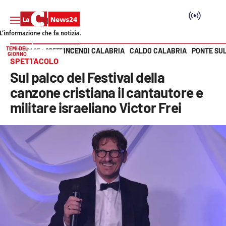
TEMI DEL
INCENDI CALABRIA
CALDO CALABRIA
PONTE SU
HOME PAGE
SPETTACOLO
GIORNO
Vai
SPETTACOLO
Sul palco del Festival della
SEZIONI
canzone cristiana il cantautore e
militare israeliano Victor Frei
Cronaca
Politica
Attualità
Economia e lavoro
Italia Mondo