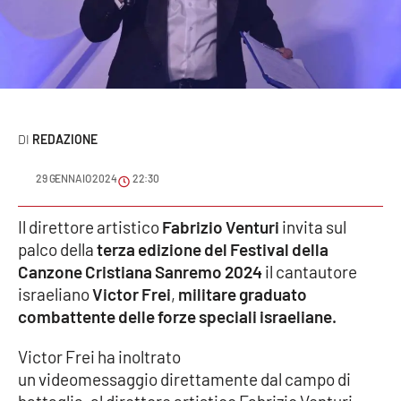
Sanità
Sport
Cultura
REDAZIONE
Podcast
29 GENNAIO 2024
22:30
Meteo
Il direttore artistico
Fabrizio Venturi
invita sul
Editoriali
palco della
terza edizione del Festival della
Canzone Cristiana Sanremo 2024
il cantautore
israeliano
Victor
Frei
,
militare graduato
VIDEO
combattente delle forze speciali israeliane.
Ambiente
Victor Frei ha inoltrato
un videomessaggio direttamente dal campo di
Cronaca