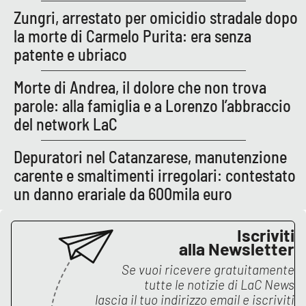
Lacplay.it
Zungri, arrestato per omicidio stradale dopo
la morte di Carmelo Purita: era senza
Lactv.it
patente e ubriaco
Laconair.it
Morte di Andrea, il dolore che non trova
parole: alla famiglia e a Lorenzo l’abbraccio
Lacitymag.it
del network LaC
Lacapitalenews.it
Depuratori nel Catanzarese, manutenzione
carente e smaltimenti irregolari: contestato
Ilreggino.it
un danno erariale da 600mila euro
Cosenzachannel.it
Iscriviti
alla Newsletter
Ilvibonese.it
Se vuoi ricevere gratuitamente
Catanzarochannel.it
tutte le notizie di
LaC News
lascia il tuo indirizzo email e iscriviti