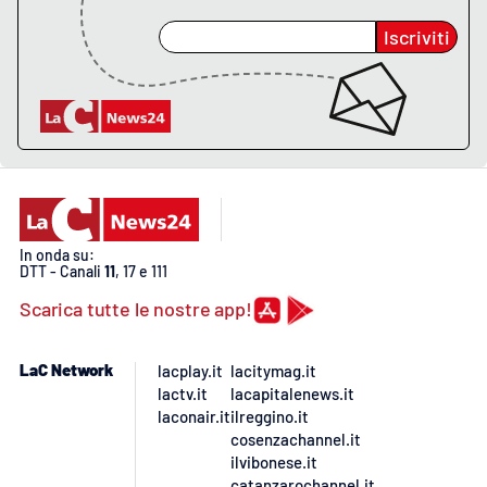
Iscriviti
APP
Android
Apple
In onda su:
DTT - Canali
11
, 17 e 111
Scarica tutte le nostre app!
LaC Network
lacplay.it
lacitymag.it
lactv.it
lacapitalenews.it
laconair.it
ilreggino.it
cosenzachannel.it
ilvibonese.it
catanzarochannel.it