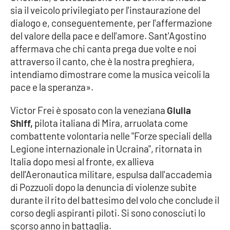
sia il veicolo privilegiato per l'instaurazione del
dialogo e, conseguentemente, per l'affermazione
del valore della pace e dell'amore. Sant'Agostino
EDIZIONI
LOCALI
affermava che chi canta prega due volte e noi
attraverso il canto, che è la nostra preghiera,
Catanzaro
intendiamo dimostrare come la musica veicoli la
pace e la speranza».
Crotone
Victor Frei è sposato con la veneziana
Giulia
Vibo Valentia
Shiff,
pilota italiana di Mira, arruolata come
combattente volontaria nelle "Forze speciali della
Reggio Calabria
Legione internazionale in Ucraina", ritornata in
Italia dopo mesi al fronte, ex allieva
Cosenza
dell'Aeronautica militare, espulsa dall'accademia
di Pozzuoli dopo la denuncia di violenze subite
Lamezia Terme
durante il rito del battesimo del volo che conclude il
corso degli aspiranti piloti. Si sono conosciuti lo
scorso anno in battaglia.