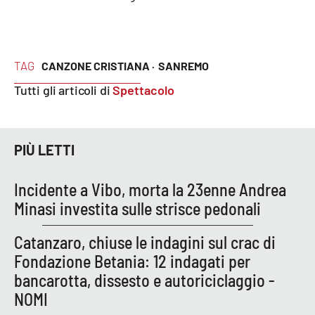
PROGETTI
SPECIALI
Buona Sanità Calabria
TAG
CANZONE CRISTIANA ·
SANREMO
Tutti gli articoli di
Spettacolo
LA
CALABRIAVISIONE
Destinazioni
PIÙ LETTI
Eventi
Incidente a Vibo, morta la 23enne Andrea
Food
Minasi investita sulle strisce pedonali
Storie
Catanzaro, chiuse le indagini sul crac di
Fondazione Betania: 12 indagati per
bancarotta, dissesto e autoriciclaggio -
LAC
NETWORK
NOMI