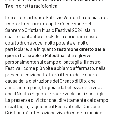
Parchi Marini Calabria
Tv
e in diretta radiofonica.
Il direttore artistico Fabrizio Venturi ha dichiarato:
Leggendo Alvaro insieme
«Victor Frei sarà un ospite d'eccezione del
Sanremo Cristian Music Festival 2024, sia in
Imprese Di Calabria
quanto cantautore rock della christian music
dotato di una voce molto potente e molto
Le perfidie di Antonella Grippo
particolare, sia in quanto
testimone diretto della
guerra tra Israele e Palestina,
che egli vive
Venti di comunicazione
personalmente sul campo di battaglia. Il nostro
Festival, come più volte abbiamo affermato, nella
presente edizione tratterà il tema delle guerre,
STREAMING
causa della distruzione del Creato di Dio, che
annullano la pace, la gioia e la bellezza della vita,
LaC TV
che il Nostro Signore e Padre vuole per i suoi figli.
La presenza di Victor che, direttamente dal campo
LaC Network
di battaglia, raggiunge il Festival della Canzone
Cristiana, è attestazione viva di come la musica
LaC OnAir