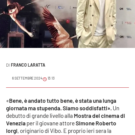
Sanità
Sport
Cultura
Podcast
FRANCO LARATTA
Meteo
6 SETTEMBRE 2024
13:13
Editoriali
«
Bene, è andato tutto bene, è stata una lunga
VIDEO
giornata ma stupenda. Siamo soddisfatti».
Un
debutto di grande livello alla
Mostra del cinema di
Ambiente
Venezia
per il giovane attore
Simone Roberto
Iorgi
, originario di Vibo. E proprio ieri sera la
Cronaca