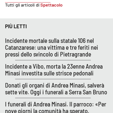
Tutti gli articoli di
Spettacolo
Parchi Marini Calabria
Leggendo Alvaro insieme
PIÙ LETTI
Imprese Di Calabria
Incidente mortale sulla statale 106 nel
Le perfidie di Antonella Grippo
Catanzarese: una vittima e tre feriti nei
pressi dello svincolo di Pietragrande
Venti di comunicazione
Incidente a Vibo, morta la 23enne Andrea
Minasi investita sulle strisce pedonali
STREAMING
Donati gli organi di Andrea Minasi, salverà
LaC TV
sette vite. Oggi i funerali a Serra San Bruno
LaC Network
I funerali di Andrea Minasi. Il parroco: «Per
nove giorni la comunità ha sperato,
LaC OnAir