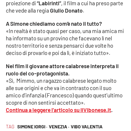
proiezione di
“Labirinti”
, il film a cui ha preso parte
che vede alla regia
Giulio Donato
.
Cultura
A Simone chiediamo com’è nato il tutto?
Economia e Lavoro
«In realtà è stato quasi per caso, una mia amica mi
ha informato su un provino che facevano lì nel
Politica
nostro territorio e senza pensarci due volte ho
deciso di provarlo e poi da lì, è iniziato tutto».
Sanità
Nel film il giovane attore calabrese interpreta il
Società
ruolo del co-protagonista.
«Sì, Mimmo, un ragazzo calabrese legato molto
Sport
alle sue origini e che va in contrasto con il suo
amico d’infanzia (Francesco) quando quest’ultimo
scopre di non sentirsi accettato».
RUBRICHE
Continua a leggere l'articolo su IlVibonese.it
.
Good Morning Vietnam
TAG
SIMONE IORGI ·
VENEZIA ·
VIBO VALENTIA