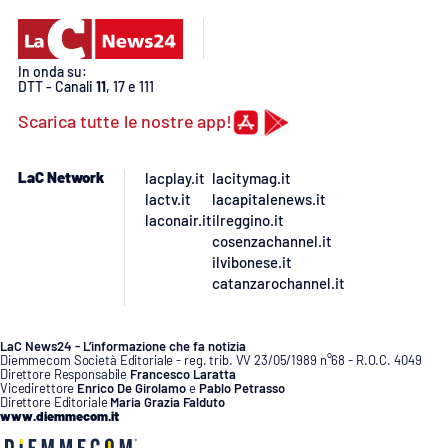
PROGETTI
SPECIALI
Buona Sanità Calabria
In onda su:
DTT - Canali
11
, 17 e 111
Scarica tutte le nostre app!
LA
CALABRIAVISIONE
Destinazioni
LaC Network
lacplay.it
lacitymag.it
lactv.it
lacapitalenews.it
laconair.it
ilreggino.it
Eventi
cosenzachannel.it
ilvibonese.it
Food
catanzarochannel.it
Storie
LaC News24 - L’informazione che fa notizia
Diemmecom Società Editoriale - reg. trib. VV 23/05/1989 n°68 - R.O.C. 4049
Direttore Responsabile
Francesco Laratta
Vicedirettore
Enrico De Girolamo
e
Pablo Petrasso
Direttore Editoriale
Maria Grazia Falduto
LAC
NETWORK
www.diemmecom.it