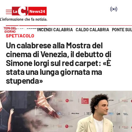
TEMI DEL
INCENDI CALABRIA
CALDO CALABRIA
PONTE SU
HOME PAGE
SPETTACOLO
GIORNO
Vai
SPETTACOLO
Un calabrese alla Mostra del
SEZIONI
cinema di Venezia, il debutto di
Simone Iorgi sul red carpet: «È
Cronaca
stata una lunga giornata ma
Politica
stupenda»
Attualità
Economia e lavoro
Italia Mondo