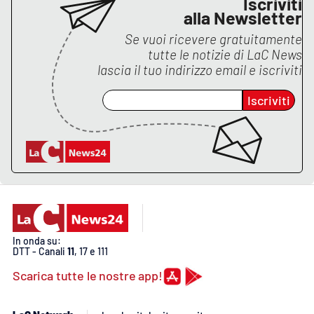
Iscriviti
PROGETTI
SPECIALI
alla Newsletter
Buona Sanità Calabria
Se vuoi ricevere gratuitamente
tutte le notizie di
LaC News
lascia il tuo indirizzo email e iscriviti
LA
CALABRIAVISIONE
Iscriviti
Destinazioni
Eventi
Food
Storie
In onda su:
DTT - Canali
11
, 17 e 111
Scarica tutte le nostre app!
LAC
NETWORK