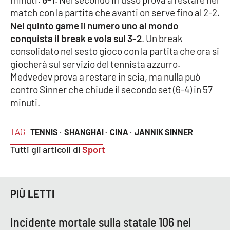
Parchi Marini Calabria
match con la partita che avanti on serve fino al 2-2.
Nel quinto game il numero uno al mondo
Leggendo Alvaro insieme
conquista il break e vola sul 3-2
. Un break
consolidato nel sesto gioco con la partita che ora si
Imprese Di Calabria
giocherà sul servizio del tennista azzurro.
Medvedev prova a restare in scia, ma nulla può
Le perfidie di Antonella Grippo
contro Sinner che chiude il secondo set (6-4) in 57
minuti.
Venti di comunicazione
TAG
TENNIS ·
SHANGHAI ·
CINA ·
JANNIK SINNER
Tutti gli articoli di
Sport
STREAMING
LaC TV
PIÙ LETTI
LaC Network
Incidente mortale sulla statale 106 nel
LaC OnAir