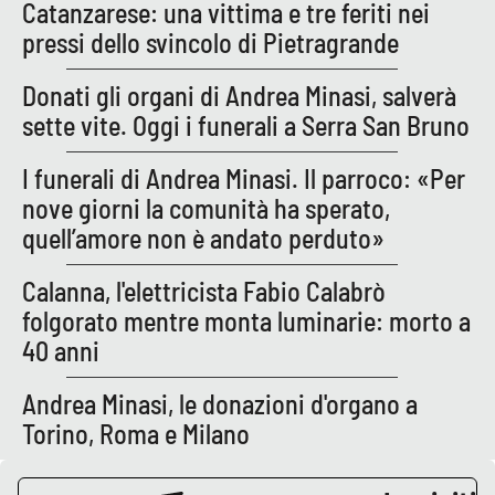
Catanzarese: una vittima e tre feriti nei
pressi dello svincolo di Pietragrande
EDIZIONI
LOCALI
Donati gli organi di Andrea Minasi, salverà
sette vite. Oggi i funerali a Serra San Bruno
Catanzaro
I funerali di Andrea Minasi. Il parroco: «Per
Crotone
nove giorni la comunità ha sperato,
quell’amore non è andato perduto»
Vibo Valentia
Calanna, l'elettricista Fabio Calabrò
Reggio Calabria
folgorato mentre monta luminarie: morto a
40 anni
Cosenza
Andrea Minasi, le donazioni d'organo a
Lamezia Terme
Torino, Roma e Milano