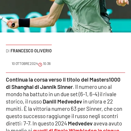
Sanità
Sport
Cultura
Podcast
FRANCESCO OLIVERIO
Meteo
10 OTTOBRE 2024
10:36
Editoriali
Continua la corsa verso il titolo del Masters1000
di Shanghai di Jannik Sinner
. Il numero uno al
mondo ha battuto in un due set (6-1, 6-4) il rivale
storico, il russo
Daniil Medvedev
in un'ora e 22
VIDEO
muniti. È la vittoria numero 63 per Sinner, che con
Ambiente
questo successo raggiunge il russo negli scontri
diretti: 7-7. In questo 2024
Medvedev
aveva avuto
Cronaca
la meglio ai
quarti di finale Wimbledon in cinque