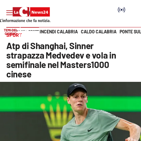
TEMI DEL
INCENDI CALABRIA
CALDO CALABRIA
PONTE SU
HOME PAGE
SPORT
GIORNO
SPORT
Vai
Atp di Shanghai, Sinner
SEZIONI
strapazza Medvedev e vola in
semifinale nel Masters1000
Cronaca
cinese
Politica
Attualità
Economia e lavoro
Italia Mondo