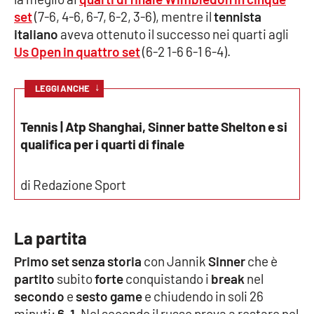
set
(7-6, 4-6, 6-7, 6-2, 3-6), mentre il
tennista
Cultura
italiano
aveva ottenuto il successo nei quarti agli
Us Open in quattro set
(6-2 1-6 6-1 6-4).
Economia e Lavoro
↓
LEGGI ANCHE
Politica
Tennis | Atp Shanghai, Sinner batte Shelton e si
Sanità
qualifica per i quarti di finale
Società
di Redazione Sport
Sport
La partita
Primo
set senza storia
con Jannik
Sinner
che è
RUBRICHE
partito
subito
forte
conquistando i
break
nel
Good Morning Vietnam
secondo
e
sesto
game
e chiudendo in soli 26
minuti:
6-1
. Nel secondo il russo prova a restare nel