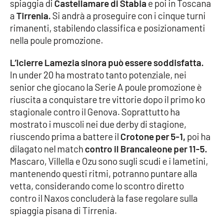
spiaggia di
Castellamare di Stabia
e poi in Toscana
a
Tirrenia.
Si andrà a proseguire con i cinque turni
Cultura
rimanenti, stabilendo classifica e posizionamenti
nella poule promozione.
Economia e Lavoro
L’Icierre Lamezia sinora può essere soddisfatta.
Politica
In under 20 ha mostrato tanto potenziale, nei
senior che giocano la Serie A poule promozione è
Sanità
riuscita a conquistare tre vittorie dopo il primo ko
stagionale contro il Genova. Soprattutto ha
Società
mostrato i muscoli nei due derby di stagione,
riuscendo prima a battere il
Crotone per 5-1,
poi ha
Sport
dilagato nel match
contro il Brancaleone per 11-5.
Mascaro, Villella e Ozu sono sugli scudi e i lametini,
mantenendo questi ritmi, potranno puntare alla
RUBRICHE
vetta, considerando come lo scontro diretto
contro il Naxos concluderà la fase regolare sulla
Good Morning Vietnam
spiaggia pisana di Tirrenia.