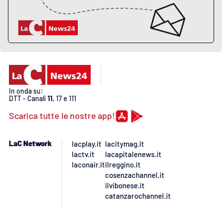
Lacplay.it
Lactv.it
Laconair.it
Lacitymag.it
In onda su:
DTT - Canali
11
, 17 e 111
Lacapitalenews.it
Scarica tutte le nostre app!
Ilreggino.it
LaC Network
lacplay.it
lacitymag.it
Cosenzachannel.it
lactv.it
lacapitalenews.it
laconair.it
ilreggino.it
cosenzachannel.it
Ilvibonese.it
ilvibonese.it
catanzarochannel.it
Catanzarochannel.it