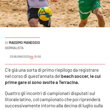
Sanità
Sport
Cultura
Podcast
MASSIMO MANEGGIO
GIORNALISTA
Meteo
25 GIUGNO 2025
10:00
Editoriali
C’è già una sorta di primo riepilogo da registrare
nel corso di quest’annata del
beach soccer, le cui
prime gare si sono svolte a Terracina.
VIDEO
Quattro gli incontri di campionati disputati sul
Ambiente
litorale latino, col campionato che poi riprenderà
successivamente intorno alla decina di luglio sulla
Cronaca