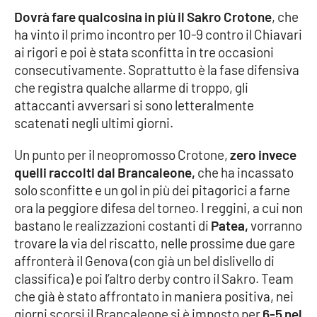
Parchi Marini Calabria
Dovrà fare qualcosina in più il Sakro Crotone
, che
ha vinto il primo incontro per 10-9 contro il Chiavari
Leggendo Alvaro insieme
ai rigori e poi è stata sconfitta in tre occasioni
consecutivamente. Soprattutto è la fase difensiva
Imprese Di Calabria
che registra qualche allarme di troppo, gli
attaccanti avversari si sono letteralmente
scatenati negli ultimi giorni.
Le perfidie di Antonella Grippo
Un punto per il neopromosso Crotone,
zero invece
Venti di comunicazione
quelli raccolti dal Brancaleone,
che ha incassato
solo sconfitte e un gol in più dei pitagorici a farne
ora la peggiore difesa del torneo. I reggini, a cui non
STREAMING
bastano le realizzazioni costanti di
Patea,
vorranno
trovare la via del riscatto, nelle prossime due gare
LaC TV
affronterà il Genova (con già un bel dislivello di
classifica) e poi l’altro derby contro il Sakro. Team
LaC Network
che già è stato affrontato in maniera positiva, nei
giorni scorsi il Brancaleone si è imposto per
6-5 nel
LaC OnAir