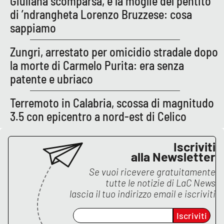
Giuliana scomparsa, è la moglie del pentito
PROGETTI
SPECIALI
di ’ndrangheta Lorenzo Bruzzese: cosa
sappiamo
Buona Sanità Calabria
Zungri, arrestato per omicidio stradale dopo
la morte di Carmelo Purita: era senza
LA
CALABRIAVISIONE
patente e ubriaco
Destinazioni
Terremoto in Calabria, scossa di magnitudo
Eventi
3.5 con epicentro a nord-est di Celico
Food
Iscriviti
alla Newsletter
Storie
Se vuoi ricevere gratuitamente
tutte le notizie di
LaC News
lascia il tuo indirizzo email e iscriviti
LAC
NETWORK
Iscriviti