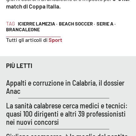
match di Coppa Italia.
EDIZIONI
TAG
LOCALI
ICIERRE LAMEZIA ·
BEACH SOCCER ·
SERIE A ·
BRANCALEONE
Catanzaro
Tutti gli articoli di
Sport
Crotone
PIÙ LETTI
Vibo Valentia
Appalti e corruzione in Calabria, il dossier
Reggio Calabria
Anac
Cosenza
La sanità calabrese cerca medici e tecnici:
quasi 100 dirigenti e altri 39 professionisti
Lamezia Terme
nei nuovi concorsi