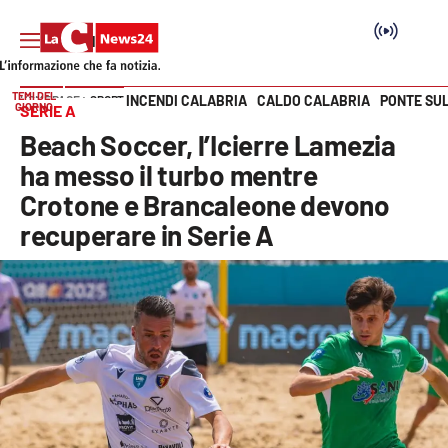
TEMI DEL
INCENDI CALABRIA
CALDO CALABRIA
PONTE SU
HOME PAGE
SPORT
GIORNO
SERIE A
Vai
Beach Soccer, l’Icierre Lamezia
SEZIONI
ha messo il turbo mentre
Crotone e Brancaleone devono
Cronaca
recuperare in Serie A
Politica
Attualità
Economia e lavoro
Italia Mondo