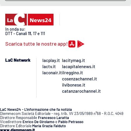
In onda su:
DTT - Canali
11
, 17 e 111
Scarica tutte le nostre app!
LaC Network
lacplay.it
lacitymag.it
lactv.it
lacapitalenews.it
laconair.it
ilreggino.it
cosenzachannel.it
ilvibonese.it
catanzarochannel.it
LaC News24 - L’informazione che fa notizia
Diemmecom Società Editoriale - reg. trib. VV 23/05/1989 n°68 - R.O.C. 4049
Direttore Responsabile
Francesco Laratta
Vicedirettore
Enrico De Girolamo
e
Pablo Petrasso
Direttore Editoriale
Maria Grazia Falduto
www.diemmecom.it