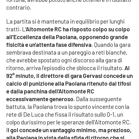
contrario.
Cultura
La partita si è mantenuta in equilibrio per lunghi
tratti. L
'Altomonte RC ha risposto colpo su colpo
Economia e Lavoro
all'Eccellenza della Paolana, opponendo grande
fisicità e un'attenta fase difensiva
. Quando la gara
Politica
sembrava destinata a un pareggio a reti bianche,
che avrebbe spostato ogni discorso alla gara di
Sanità
ritorno, arriva l'episodio che sblocca il risultato.
Al
92° minuto, il direttore di gara Gervasi concede un
Società
calcio di punizione alla Paolana ritenuto dai tifosi
e dalla panchina dell'Altomonte RC
Sport
eccessivamente generoso
. Dalla susseguente
battuta, la Paolana trova lo spunto vincente con la
rete di De Luca che fissa il risultato sullo 0-1, un
RUBRICHE
colpo durissimo per le speranze dell'Altomonte RC.
Good Morning Vietnam
I
l gol concede un vantaggio minimo, ma prezioso,
alla Paolana in vista della sfida di ritorno che si