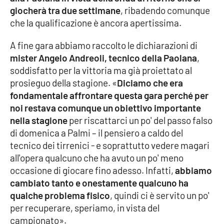
giocherà tra due settimane
, ribadendo comunque
Parchi Marini Calabria
che la qualificazione è ancora apertissima.
Leggendo Alvaro insieme
A fine gara abbiamo raccolto le dichiarazioni di
mister Angelo Andreoli, tecnico della Paolana
,
Imprese Di Calabria
soddisfatto per la vittoria ma già proiettato al
prosieguo della stagione. «
Diciamo che era
Le perfidie di Antonella Grippo
fondamentale affrontare questa gara perché per
noi restava comunque un obiettivo importante
Venti di comunicazione
nella stagione
per riscattarci un po' del passo falso
di domenica a Palmi – il pensiero a caldo del
tecnico dei tirrenici - e soprattutto vedere magari
STREAMING
all'opera qualcuno che ha avuto un po' meno
occasione di giocare fino adesso. Infatti,
abbiamo
LaC TV
cambiato tanto e onestamente qualcuno ha
qualche problema fisico
, quindi ci è servito un po'
LaC Network
per recuperare, speriamo, in vista del
campionato».
LaC OnAir