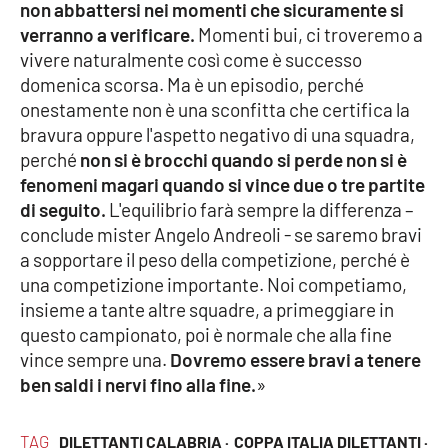
PROGETTI
non abbattersi nei momenti che sicuramente si
SPECIALI
verranno a verificare.
Momenti bui, ci troveremo a
Buona Sanità Calabria
vivere naturalmente così come è successo
domenica scorsa. Ma è un episodio, perché
onestamente non è una sconfitta che certifica la
LA
CALABRIAVISIONE
bravura oppure l'aspetto negativo di una squadra,
perché
non si è brocchi quando si perde non si è
Destinazioni
fenomeni magari quando si vince due o tre partite
di seguito.
L'equilibrio farà sempre la differenza –
Eventi
conclude mister Angelo Andreoli - se saremo bravi
a sopportare il peso della competizione, perché è
Food
una competizione importante. Noi competiamo,
insieme a tante altre squadre, a primeggiare in
Storie
questo campionato, poi è normale che alla fine
vince sempre una.
Dovremo essere bravi a tenere
ben saldi i nervi fino alla fine.
»
LAC
NETWORK
TAG
DILETTANTI CALABRIA ·
COPPA ITALIA DILETTANTI ·