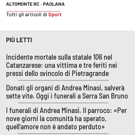
Lacplay.it
ALTOMONTE RC ·
PAOLANA
Tutti gli articoli di
Sport
Lactv.it
Laconair.it
PIÙ LETTI
Lacitymag.it
Incidente mortale sulla statale 106 nel
Lacapitalenews.it
Catanzarese: una vittima e tre feriti nei
pressi dello svincolo di Pietragrande
Ilreggino.it
Donati gli organi di Andrea Minasi, salverà
Cosenzachannel.it
sette vite. Oggi i funerali a Serra San Bruno
I funerali di Andrea Minasi. Il parroco: «Per
Ilvibonese.it
nove giorni la comunità ha sperato,
Catanzarochannel.it
quell’amore non è andato perduto»