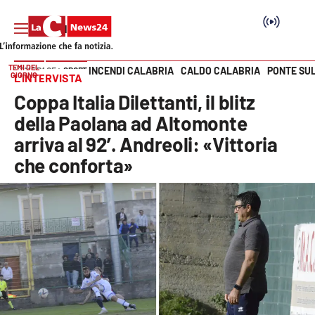
TEMI DEL
INCENDI CALABRIA
CALDO CALABRIA
PONTE SU
HOME PAGE
SPORT
GIORNO
L’INTERVISTA
Vai
Coppa Italia Dilettanti, il blitz
SEZIONI
della Paolana ad Altomonte
arriva al 92’. Andreoli: «Vittoria
Cronaca
che conforta»
Politica
Attualità
Economia e lavoro
Italia Mondo