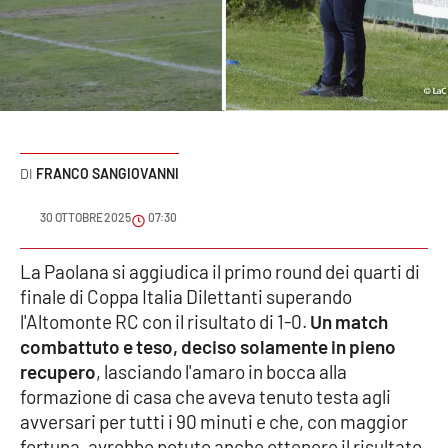
Sanità
Sport
Cultura
Podcast
FRANCO SANGIOVANNI
Meteo
30 OTTOBRE 2025
07:30
Editoriali
La Paolana si aggiudica il primo round dei quarti di
finale di Coppa Italia Dilettanti superando
l'Altomonte RC con il risultato di 1-0.
Un match
combattuto e teso, deciso solamente in pieno
VIDEO
recupero
, lasciando l'amaro in bocca alla
Ambiente
formazione di casa che aveva tenuto testa agli
avversari per tutti i 90 minuti e che, con maggior
Cronaca
fortuna, avrebbe potuto anche ottenere il risultato