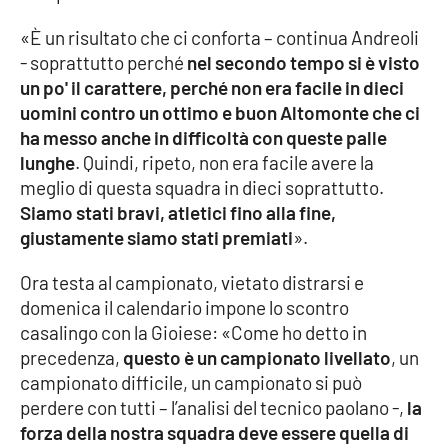
«È un risultato che ci conforta – continua Andreoli
- soprattutto perché
nel secondo tempo si è visto
EDIZIONI
LOCALI
un po' il carattere, perché non era facile in dieci
uomini contro un ottimo e buon Altomonte che ci
Catanzaro
ha messo anche in difficoltà con queste palle
lunghe
. Quindi, ripeto, non era facile avere la
Crotone
meglio di questa squadra in dieci soprattutto.
Siamo stati bravi, atletici fino alla fine,
Vibo Valentia
giustamente siamo stati premiati
».
Reggio Calabria
Ora testa al campionato, vietato distrarsi e
domenica il calendario impone lo scontro
Cosenza
casalingo con la Gioiese: «Come ho detto in
precedenza,
questo è un campionato livellato
, un
Lamezia Terme
campionato difficile, un campionato si può
perdere con tutti – l’analisi del tecnico paolano -,
la
forza della nostra squadra deve essere quella di