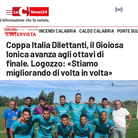
TEMI DEL
INCENDI CALABRIA
CALDO CALABRIA
PONTE SU
HOME PAGE
SPORT
GIORNO
L’INTERVISTA
Vai
Coppa Italia Dilettanti, il Gioiosa
SEZIONI
Ionica avanza agli ottavi di
finale. Logozzo: «Stiamo
Cronaca
migliorando di volta in volta»
Politica
Attualità
Economia e lavoro
Italia Mondo