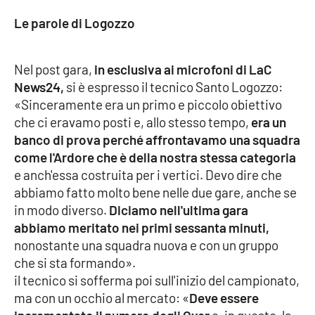
Le parole di Logozzo
Cultura
Economia e Lavoro
Nel post gara,
in esclusiva ai microfoni di LaC
News24,
si è espresso il tecnico Santo Logozzo:
Politica
«Sinceramente era un primo e piccolo obiettivo
che ci eravamo posti e, allo stesso tempo,
era un
Sanità
banco di prova perché affrontavamo una squadra
come l'Ardore che è della nostra stessa categoria
Società
e anch'essa costruita per i vertici. Devo dire che
abbiamo fatto molto bene nelle due gare, anche se
in modo diverso.
Diciamo nell'ultima gara
Sport
abbiamo meritato nei primi sessanta minuti,
nonostante una squadra nuova e con un gruppo
che si sta formando».
RUBRICHE
il tecnico si sofferma poi sull'inizio del campionato,
Good Morning Vietnam
ma con un occhio al mercato: «
Deve essere