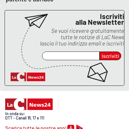
PROGETTI
SPECIALI
Iscriviti
Buona Sanità Calabria
alla Newsletter
Se vuoi ricevere gratuitamente
tutte le notizie di
LaC News
LA
CALABRIAVISIONE
lascia il tuo indirizzo email e iscriviti
Destinazioni
Iscriviti
Eventi
Food
Storie
In onda su:
LAC
NETWORK
DTT - Canali
11
, 17 e 111
Scarica tutte le nostre app!