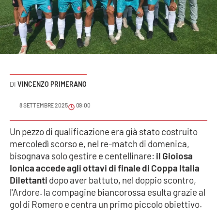
Sanità
Sport
Cultura
Podcast
VINCENZO PRIMERANO
Meteo
8 SETTEMBRE 2025
09:00
Editoriali
Un pezzo di qualificazione era già stato costruito
mercoledì scorso e, nel re-match di domenica,
bisognava solo gestire e centellinare:
il Gioiosa
Ionica accede agli ottavi di finale di Coppa Italia
VIDEO
Dilettanti
dopo aver battuto, nel doppio scontro,
Ambiente
l'Ardore. la compagine biancorossa esulta grazie al
gol di Romero e centra un primo piccolo obiettivo.
Cronaca