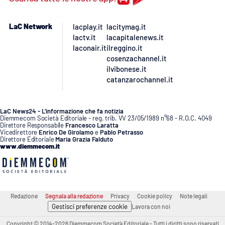
Lacplay.it
LaC Network
lacplay.it
lacitymag.it
Lactv.it
lactv.it
lacapitalenews.it
laconair.it
ilreggino.it
Laconair.it
cosenzachannel.it
ilvibonese.it
Lacitymag.it
catanzarochannel.it
Lacapitalenews.it
LaC News24 - L’informazione che fa notizia
Diemmecom Società Editoriale - reg. trib. VV 23/05/1989 n°68 - R.O.C. 4049
Direttore Responsabile
Francesco Laratta
Ilreggino.it
Vicedirettore
Enrico De Girolamo
e
Pablo Petrasso
Direttore Editoriale
Maria Grazia Falduto
www.diemmecom.it
Cosenzachannel.it
Ilvibonese.it
Redazione
Segnala alla redazione
Privacy
Cookie policy
Note legali
Catanzarochannel.it
Gestisci preferenze cookie
Lavora con noi
Copyright © 2014-2026 Diemmecom Società Editoriale - Tutti i diritti sono riservati