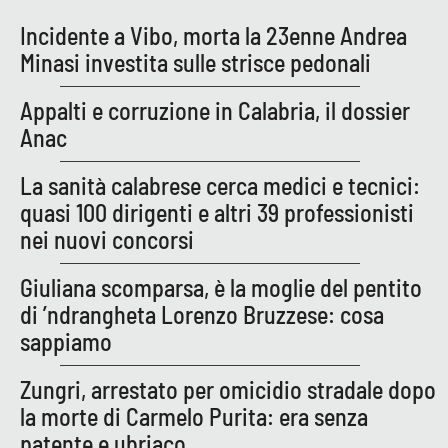
Incidente a Vibo, morta la 23enne Andrea
Minasi investita sulle strisce pedonali
EDIZIONI
LOCALI
Appalti e corruzione in Calabria, il dossier
Catanzaro
Anac
Crotone
La sanità calabrese cerca medici e tecnici:
quasi 100 dirigenti e altri 39 professionisti
Vibo Valentia
nei nuovi concorsi
Reggio Calabria
Giuliana scomparsa, è la moglie del pentito
di ’ndrangheta Lorenzo Bruzzese: cosa
Cosenza
sappiamo
Lamezia Terme
Zungri, arrestato per omicidio stradale dopo
la morte di Carmelo Purita: era senza
patente e ubriaco