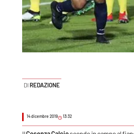
Politica
Sanità
Società
Sport
Rubriche
Good Morning Vietnam
REDAZIONE
Parchi Marini Calabria
Leggendo Alvaro insieme
Imprese Di Calabria
14 dicembre 2019
13:32
Le perfidie di Antonella Grippo
Il
Cosenza Calcio
scende in campo al fianc