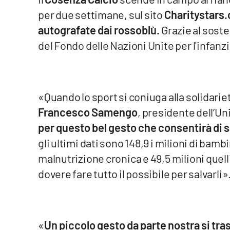
per due settimane, sul sito
Charitystars
Venti di comunicazione
autografate dai rossoblù.
Grazie al soste
del Fondo delle Nazioni Unite per l'infanzi
Streaming
LaC TV
LaC Network
«Quando lo sport si coniuga alla solidariet
Francesco Samengo
, presidente dell’Uni
LaC OnAir
per questo bel gesto che consentirà di s
gli ultimi dati sono 148,9 i milioni di bambin
Edizioni
malnutrizione cronica e 49,5 milioni quell
locali
dovere fare tutto il possibile per salvarli»
Catanzaro
Crotone
«
Un piccolo gesto da parte nostra si tras
Vibo Valentia