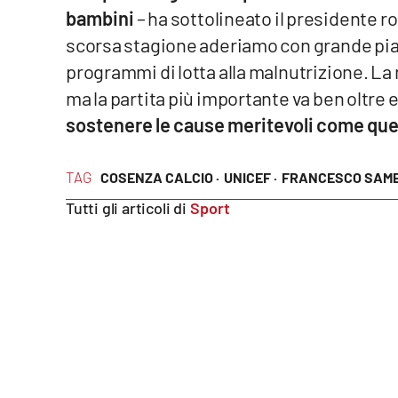
bambini
– ha sottolineato il presidente r
Reggio Calabria
scorsa stagione aderiamo con grande piac
programmi di lotta alla malnutrizione. La 
Cosenza
ma la partita più importante va ben oltre 
sostenere le cause meritevoli come qu
Lamezia Terme
TAG
COSENZA CALCIO ·
UNICEF ·
FRANCESCO SAME
Progetti
speciali
Tutti gli articoli di
Sport
Buona Sanità Calabria
La
Calabriavisione
Destinazioni
Eventi