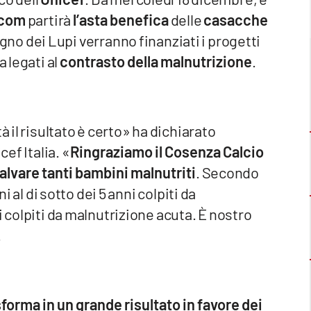
.com
partirà
l’asta benefica
delle
casacche
gno dei Lupi verranno finanziati i progetti
a legati al
contrasto della malnutrizione
.
à il risultato è certo» ha dichiarato
cef Italia. «
Ringraziamo il Cosenza Calcio
alvare tanti bambini malnutriti
. Secondo
i al di sotto dei 5 anni colpiti da
i colpiti da malnutrizione acuta. È nostro
.
forma in un grande risultato in favore dei