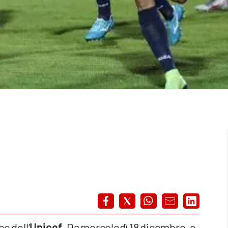
o dell’
Unicef
. Da mercoledì 18 dicembre, e