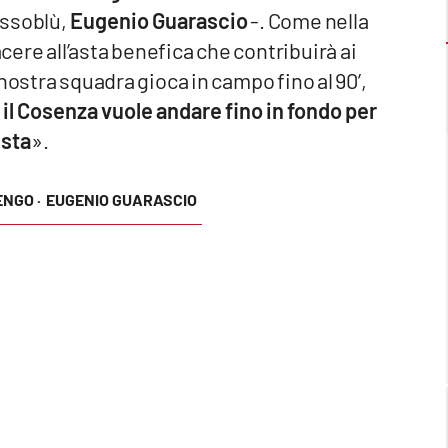
ossoblù,
Eugenio Guarascio
-. Come nella
ere all’asta benefica che contribuirà ai
nostra squadra gioca in campo fino al 90’,
e
il Cosenza vuole andare fino in fondo per
esta
».
NGO ·
EUGENIO GUARASCIO