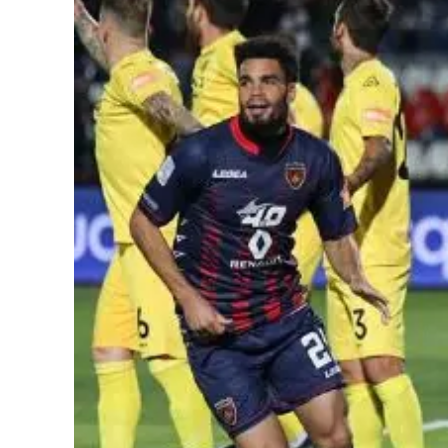
Cultura
Podcast
Meteo
Editoriali
Video
Ambiente
Cronaca
Cultura
Economia e Lavoro