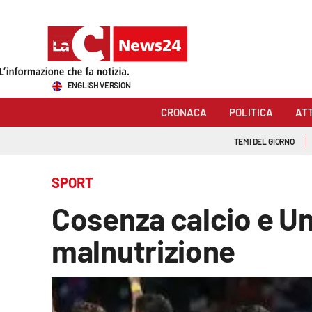
Sezioni
ENGLISH VERSION
Cronaca
CRONACA
POLITICA
AT
Politica
TEMI DEL GIORNO
Attualità
SPORT
Economia e lavoro
Cosenza calcio e Un
Italia Mondo
malnutrizione
Sanità
Sport