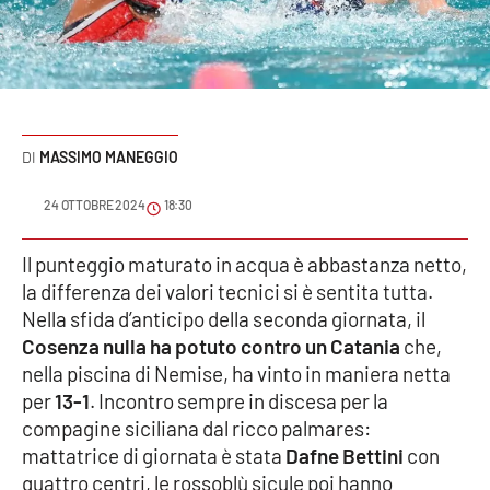
Sanità
Sport
Cultura
MASSIMO MANEGGIO
Podcast
24 OTTOBRE 2024
18:30
Meteo
Il punteggio maturato in acqua è abbastanza netto,
la differenza dei valori tecnici si è sentita tutta.
Editoriali
Nella sfida d’anticipo della seconda giornata, il
Cosenza nulla ha potuto contro un Catania
che,
nella piscina di Nemise, ha vinto in maniera netta
VIDEO
per
13-1
. Incontro sempre in discesa per la
Ambiente
compagine siciliana dal ricco palmares:
mattatrice di giornata è stata
Dafne Bettini
con
Cronaca
quattro centri, le rossoblù sicule poi hanno