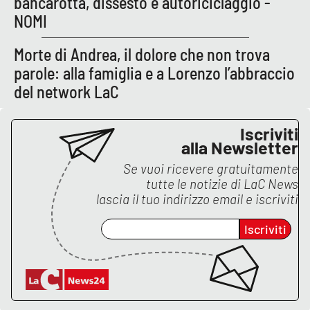
bancarotta, dissesto e autoriciclaggio -
PROGETTI
SPECIALI
NOMI
Buona Sanità Calabria
Morte di Andrea, il dolore che non trova
parole: alla famiglia e a Lorenzo l’abbraccio
LA
del network LaC
CALABRIAVISIONE
Destinazioni
Iscriviti
alla Newsletter
Eventi
Se vuoi ricevere gratuitamente
tutte le notizie di
LaC News
Food
lascia il tuo indirizzo email e iscriviti
Storie
Iscriviti
LAC
NETWORK