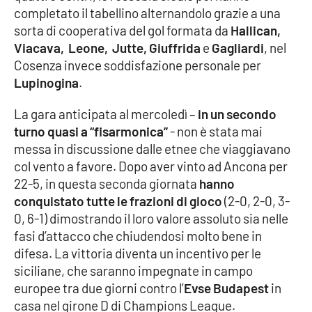
completato il tabellino alternandolo grazie a una
sorta di cooperativa del gol formata da
Hallican,
Cultura
Viacava, Leone, Jutte, Giuffrida
e
Gagliardi
, nel
Cosenza invece soddisfazione personale per
Economia e Lavoro
Lupinogina
.
Politica
La gara anticipata al mercoledì –
in un secondo
turno quasi a “fisarmonica”
- non è stata mai
Sanità
messa in discussione dalle etnee che viaggiavano
col vento a favore. Dopo aver vinto ad Ancona per
Società
22-5, in questa seconda giornata
hanno
conquistato tutte le frazioni di gioco
(2-0, 2-0, 3-
Sport
0, 6-1) dimostrando il loro valore assoluto sia nelle
fasi d’attacco che chiudendosi molto bene in
difesa. La vittoria diventa un incentivo per le
RUBRICHE
siciliane, che saranno impegnate in campo
europee tra due giorni contro l’
Evse Budapest
in
Good Morning Vietnam
casa nel girone D di Champions League.