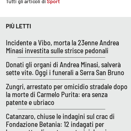
Tutti gli articoli di
Sport
EDIZIONI
LOCALI
PIÙ LETTI
Catanzaro
Incidente a Vibo, morta la 23enne Andrea
Minasi investita sulle strisce pedonali
Crotone
Donati gli organi di Andrea Minasi, salverà
Vibo Valentia
sette vite. Oggi i funerali a Serra San Bruno
Reggio Calabria
Zungri, arrestato per omicidio stradale dopo
la morte di Carmelo Purita: era senza
Cosenza
patente e ubriaco
Lamezia Terme
Catanzaro, chiuse le indagini sul crac di
Fondazione Betania: 12 indagati per