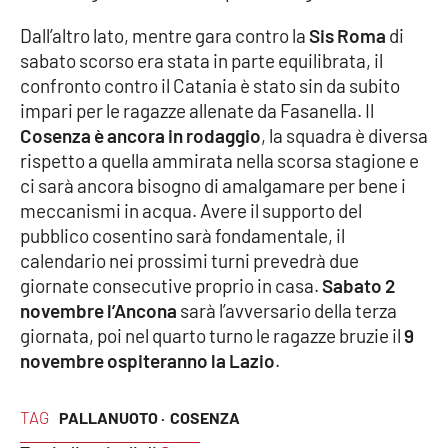
Parchi Marini Calabria
Dall’altro lato, mentre gara contro la
Sis Roma
di
sabato scorso era stata in parte equilibrata, il
Leggendo Alvaro insieme
confronto contro il Catania è stato sin da subito
impari per le ragazze allenate da Fasanella. Il
Imprese Di Calabria
Cosenza è ancora in rodaggio
, la squadra è diversa
rispetto a quella ammirata nella scorsa stagione e
Le perfidie di Antonella Grippo
ci sarà ancora bisogno di amalgamare per bene i
meccanismi in acqua. Avere il supporto del
Venti di comunicazione
pubblico cosentino sarà fondamentale, il
calendario nei prossimi turni prevedrà due
giornate consecutive proprio in casa.
Sabato 2
STREAMING
novembre l’Ancona
sarà l’avversario della terza
giornata, poi nel quarto turno le ragazze bruzie il
9
LaC TV
novembre ospiteranno la Lazio
.
LaC Network
TAG
PALLANUOTO ·
COSENZA
LaC OnAir