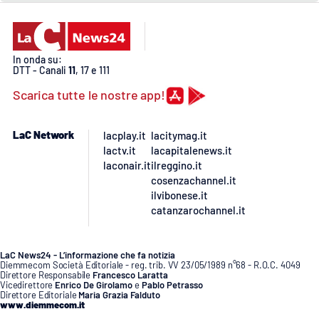
Lacplay.it
Lactv.it
In onda su:
DTT - Canali
11
, 17 e 111
Laconair.it
Scarica tutte le nostre app!
Lacitymag.it
LaC Network
lacplay.it
lacitymag.it
Lacapitalenews.it
lactv.it
lacapitalenews.it
laconair.it
ilreggino.it
cosenzachannel.it
Ilreggino.it
ilvibonese.it
catanzarochannel.it
Cosenzachannel.it
LaC News24 - L’informazione che fa notizia
Ilvibonese.it
Diemmecom Società Editoriale - reg. trib. VV 23/05/1989 n°68 - R.O.C. 4049
Direttore Responsabile
Francesco Laratta
Vicedirettore
Enrico De Girolamo
e
Pablo Petrasso
Catanzarochannel.it
Direttore Editoriale
Maria Grazia Falduto
www.diemmecom.it