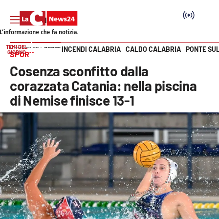
TEMI DEL
INCENDI CALABRIA
CALDO CALABRIA
PONTE SU
HOME PAGE
SPORT
GIORNO
SPORT
Vai
Cosenza sconfitto dalla
SEZIONI
corazzata Catania: nella piscina
di Nemise finisce 13-1
Cronaca
Politica
Attualità
Economia e lavoro
Italia Mondo