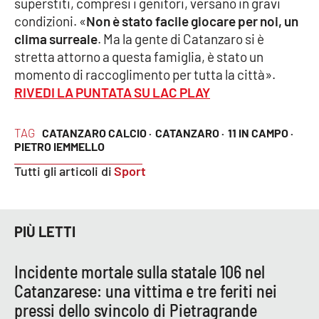
superstiti, compresi i genitori, versano in gravi
PROGETTI
SPECIALI
condizioni. «
Non è stato facile giocare per noi, un
Buona Sanità Calabria
clima surreale
. Ma la gente di Catanzaro si è
stretta attorno a questa famiglia, è stato un
momento di raccoglimento per tutta la città».
LA
RIVEDI LA PUNTATA SU LAC PLAY
CALABRIAVISIONE
Destinazioni
TAG
CATANZARO CALCIO ·
CATANZARO ·
11 IN CAMPO ·
PIETRO IEMMELLO
Eventi
Tutti gli articoli di
Sport
Food
PIÙ LETTI
Storie
Incidente mortale sulla statale 106 nel
Catanzarese: una vittima e tre feriti nei
LAC
NETWORK
pressi dello svincolo di Pietragrande