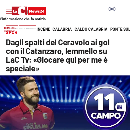
TEMI DEL
INCENDI CALABRIA
CALDO CALABRIA
PONTE SU
HOME PAGE
SPORT
GIORNO
SPORT
Vai
Dagli spalti del Ceravolo ai gol
SEZIONI
con il Catanzaro, Iemmello su
LaC Tv: «Giocare qui per me è
Cronaca
speciale»
Politica
Attualità
Economia e lavoro
Italia Mondo