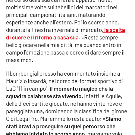
moltissime volte sui tabellini dei marcatori nei
Cultura
principali campionati italiani, maturando
esperienze anche all’estero. Poi lo scorso anno,
Economia e Lavoro
durante la finestra invernale di mercato,
la scelta
di cuore e il ritorno a casa sua
. «Resta sempre
Politica
bello giocare nella mia città, ma quando entro in
campo l’emozione passa e cerco di dare sempre il
Sanità
massimo».
Il bomber giallorosso ha commentato insieme a
Società
Maurizio Insardà, nel corso del format sportivo di
LaC “11 in campo”,
il momento magico che la
Sport
squadra calabrese sta vivendo
. Infatti le Aquile,
delle dieci partite giocate, ne hanno vinte nove e
pareggiata una, dominando la classifica del girone
RUBRICHE
C di Lega Pro. Ma Iemmello resta cauto: «
Siamo
Good Morning Vietnam
stati bravi a proseguire su quel percorso che
abbiamo iniziato lo scorso anno
, ma siamo solo