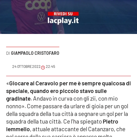
Sanità
Sport
Cultura
Podcast
GIAMPAOLO CRISTOFARO
Meteo
24 OTTOBRE 2022
22:45
Editoriali
«
Giocare al Ceravolo per me è sempre qualcosa di
speciale, quando ero piccolo stavo sulle
gradinate
. Andavo in curva con gli zii, con mio
nonno». Come passare da urlare di gioia per un gol
VIDEO
della squadra della tua città a segnare un gol per la
Ambiente
squadra della tua città. Ce l’ha spiegato
Pietro
Iemmello
, attuale attaccante del Catanzaro, che
Cronaca
nel corso della sua carriera è apparso molte,