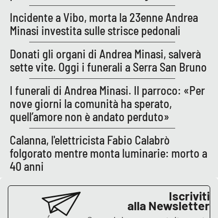
Lacplay.it
Incidente a Vibo, morta la 23enne Andrea
Lactv.it
Minasi investita sulle strisce pedonali
Donati gli organi di Andrea Minasi, salverà
Laconair.it
sette vite. Oggi i funerali a Serra San Bruno
Lacitymag.it
I funerali di Andrea Minasi. Il parroco: «Per
nove giorni la comunità ha sperato,
Lacapitalenews.it
quell’amore non è andato perduto»
Ilreggino.it
Calanna, l'elettricista Fabio Calabrò
folgorato mentre monta luminarie: morto a
Cosenzachannel.it
40 anni
Ilvibonese.it
Iscriviti
Catanzarochannel.it
alla Newsletter