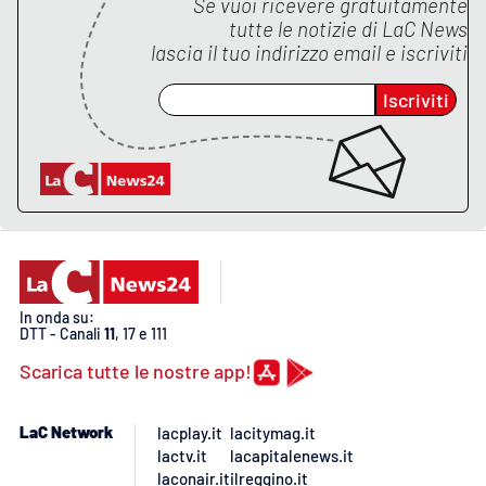
Se vuoi ricevere gratuitamente
tutte le notizie di
LaC News
APP
lascia il tuo indirizzo email e iscriviti
Android
Iscriviti
Apple
In onda su:
DTT - Canali
11
, 17 e 111
Scarica tutte le nostre app!
LaC Network
lacplay.it
lacitymag.it
lactv.it
lacapitalenews.it
laconair.it
ilreggino.it