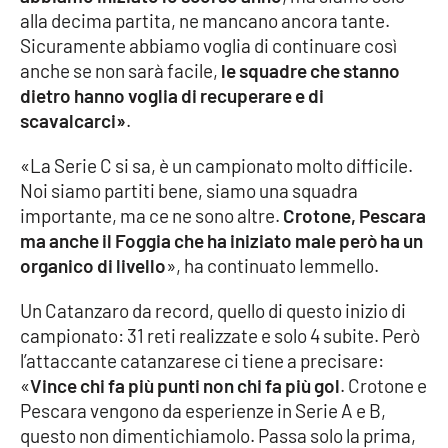
alla decima partita, ne mancano ancora tante.
Parchi Marini Calabria
Sicuramente abbiamo voglia di continuare così
anche se non sarà facile,
le squadre che stanno
Leggendo Alvaro insieme
dietro hanno voglia di recuperare e di
scavalcarci»
.
Imprese Di Calabria
«La Serie C si sa, è un campionato molto difficile.
Le perfidie di Antonella Grippo
Noi siamo partiti bene, siamo una squadra
importante, ma ce ne sono altre.
Crotone, Pescara
Venti di comunicazione
ma anche il Foggia che ha iniziato male però ha un
organico di livello
», ha continuato Iemmello.
STREAMING
Un Catanzaro da record, quello di questo inizio di
campionato: 31 reti realizzate e solo 4 subite. Però
LaC TV
l’attaccante catanzarese ci tiene a precisare:
«
Vince chi fa più punti non chi fa più gol
. Crotone e
LaC Network
Pescara vengono da esperienze in Serie A e B,
questo non dimentichiamolo. Passa solo la prima,
LaC OnAir