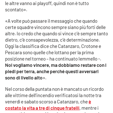
le altre vanno ai playoff, quindi non è tutto
scontato».
EDIZIONI
LOCALI
«A volte può passare il messaggio che quando
certe squadre vincono sempre siano più forti delle
Catanzaro
altre. Io credo che quando si vince c’è sempre tanto
dietro, c’è consapevolezza, c’è determinazione.
Crotone
Oggi la classifica dice che Catanzaro, Crotone e
Pescara sono quelle che lottano per la prima
Vibo Valentia
posizione nel torneo – ha continuato Iemmello -.
Noi vogliamo vincere, ma dobbiamo restare con i
Reggio Calabria
piedi per terra, anche perché questi avversari
sono di livello alto
».
Cosenza
Nel corso della puntata non è mancato un ricordo
Lamezia Terme
alle vittime dell’incendio verificatosi la notte tra
venerdì e sabato scorso a Catanzaro, che
è
costato la vita a tre di cinque fratelli
, mentre i