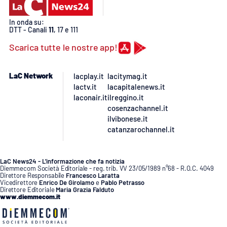
APP
In onda su:
DTT - Canali
11
, 17 e 111
Android
Scarica tutte le nostre app!
Apple
LaC Network
lacplay.it
lacitymag.it
lactv.it
lacapitalenews.it
laconair.it
ilreggino.it
cosenzachannel.it
ilvibonese.it
catanzarochannel.it
LaC News24 - L’informazione che fa notizia
Diemmecom Società Editoriale - reg. trib. VV 23/05/1989 n°68 - R.O.C. 4049
Direttore Responsabile
Francesco Laratta
Vicedirettore
Enrico De Girolamo
e
Pablo Petrasso
Direttore Editoriale
Maria Grazia Falduto
www.diemmecom.it