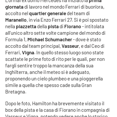
L'ormai ex uomo Mercedes ha iniziato la
prima
Parchi Marini Calabria
giornata
di lavoro nel mondo Ferrari di buon'ora,
accolto nel
quartier generale
del team di
Leggendo Alvaro insieme
Maranello
, in via Enzo Ferrari 27. Si è poi spostato
nella
piazzetta
della
pista
di
Fiorano
- intitolata
Imprese Di Calabria
all'unico altro sette volte campione del mondo di
Formula 1,
Michael Schumacher
- dove è stato
Le perfidie di Antonella Grippo
accolto dal team principal,
Vasseur
, e dal Ceo di
Ferrari,
Vigna
. In quello stesso luogo sono state
Venti di comunicazione
scattate le prime foto di rito per le quali, per non
fargli sentire troppo la mancanza della sua
Inghilterra, anche il meteo si è adeguato,
proponendo un cielo plumbeo e una pioggerella
STREAMING
simile a quella che spesso cade sulla Gran
LaC TV
Bretagna.
LaC Network
Dopo le foto, Hamilton ha brevemente visitato il
box della pista e la casa di Fiorano in compagnia di
Vasseur e Vigna, potendo vedere anche lo storico
LaC OnAir