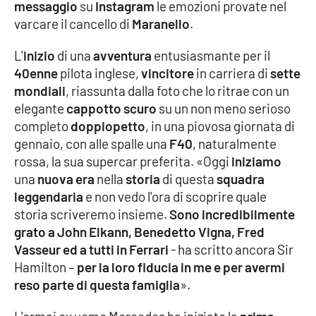
messaggio
su
Instagram
le emozioni provate nel
varcare il cancello di
Maranello
.
Cultura
L'
inizio
di una
avventura
entusiasmante per il
Economia e Lavoro
40enne
pilota inglese,
vincitore
in carriera di
sette
mondiali
, riassunta dalla foto che lo ritrae con un
Politica
elegante
cappotto scuro
su un non meno serioso
completo
doppiopetto
, in una piovosa giornata di
Sanità
gennaio, con alle spalle una
F40
, naturalmente
rossa, la sua supercar preferita. «Oggi
iniziamo
Società
una
nuova era
nella
storia
di questa
squadra
leggendaria
e non vedo l'ora di scoprire quale
Sport
storia scriveremo insieme.
Sono incredibilmente
grato a John Elkann, Benedetto Vigna, Fred
Vasseur ed a tutti in Ferrari
- ha scritto ancora Sir
RUBRICHE
Hamilton –
per la loro fiducia in me e per avermi
reso parte di questa famiglia
».
Good Morning Vietnam