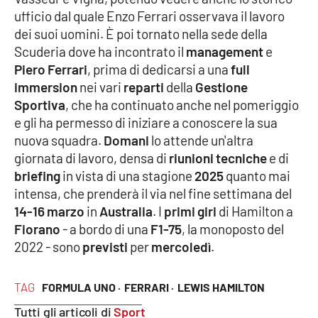
ufficio dal quale Enzo Ferrari osservava il lavoro
dei suoi uomini. È poi tornato nella sede della
Scuderia dove ha incontrato il
management
e
EDIZIONI
LOCALI
Piero Ferrari
, prima di dedicarsi a una
full
Catanzaro
immersion
nei vari
reparti
della
Gestione
Sportiva
, che ha continuato anche nel pomeriggio
e gli ha permesso di iniziare a conoscere la sua
Crotone
nuova squadra.
Domani
lo attende un'altra
giornata di lavoro, densa di
riunioni tecniche
e di
Vibo Valentia
briefing
in vista di una stagione
2025
quanto mai
intensa, che prenderà il via nel fine settimana del
Reggio Calabria
14-16 marzo
in
Australia
. I
primi giri
di Hamilton a
Fiorano
- a bordo di una
F1-75
, la monoposto del
Cosenza
2022 - sono
previsti
per
mercoledì
.
Lamezia Terme
TAG
FORMULA UNO ·
FERRARI ·
LEWIS HAMILTON
Tutti gli articoli di
Sport