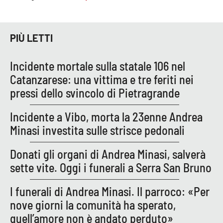
PROGETTI
SPECIALI
Buona Sanità Calabria
PIÙ LETTI
LA
Incidente mortale sulla statale 106 nel
CALABRIAVISIONE
Catanzarese: una vittima e tre feriti nei
Destinazioni
pressi dello svincolo di Pietragrande
Eventi
Incidente a Vibo, morta la 23enne Andrea
Minasi investita sulle strisce pedonali
Food
Donati gli organi di Andrea Minasi, salverà
Storie
sette vite. Oggi i funerali a Serra San Bruno
I funerali di Andrea Minasi. Il parroco: «Per
LAC
nove giorni la comunità ha sperato,
NETWORK
quell’amore non è andato perduto»