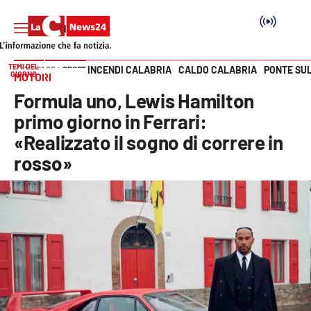
TEMI DEL
INCENDI CALABRIA
CALDO CALABRIA
PONTE SU
HOME PAGE
SPORT
GIORNO
MOTORI
Vai
Formula uno, Lewis Hamilton
SEZIONI
primo giorno in Ferrari:
«Realizzato il sogno di correre in
Cronaca
rosso»
Politica
Attualità
Economia e lavoro
Italia Mondo