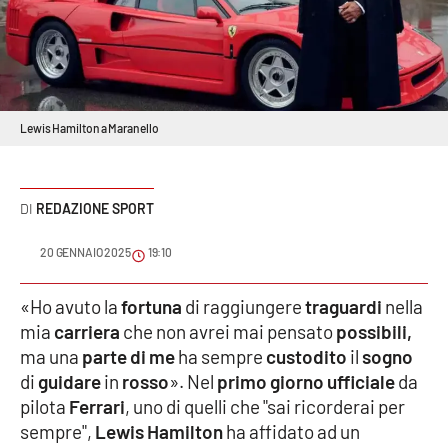
Sanità
Sport
Cultura
Lewis Hamilton a Maranello
Podcast
REDAZIONE SPORT
Meteo
20 GENNAIO 2025
19:10
Editoriali
«Ho avuto la
fortuna
di raggiungere
traguardi
nella
mia
carriera
che non avrei mai pensato
possibili,
VIDEO
ma una
parte di me
ha sempre
custodito
il
sogno
di
guidare
in
rosso
». Nel
primo giorno ufficiale
da
Ambiente
pilota
Ferrari
, uno di quelli che "sai ricorderai per
sempre",
Lewis Hamilton
ha affidato ad un
Cronaca