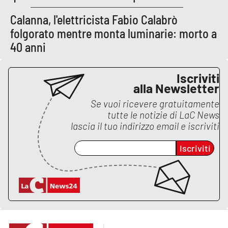
Lacplay.it
Calanna, l'elettricista Fabio Calabrò
Lactv.it
folgorato mentre monta luminarie: morto a
40 anni
Laconair.it
Iscriviti
Lacitymag.it
alla Newsletter
Se vuoi ricevere gratuitamente
Lacapitalenews.it
tutte le notizie di
LaC News
lascia il tuo indirizzo email e iscriviti
Ilreggino.it
Iscriviti
Cosenzachannel.it
Ilvibonese.it
Catanzarochannel.it