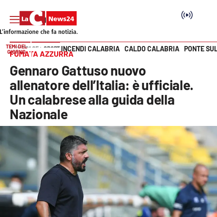
TEMI DEL
INCENDI CALABRIA
CALDO CALABRIA
PONTE SU
HOME PAGE
SPORT
GIORNO
FUMATA AZZURRA
Vai
Gennaro Gattuso nuovo
SEZIONI
allenatore dell’Italia: è ufficiale.
Un calabrese alla guida della
Cronaca
Nazionale
Politica
Attualità
Economia e lavoro
Italia Mondo