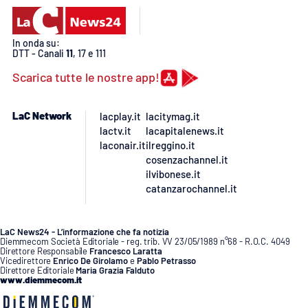
In onda su:
DTT - Canali
11
, 17 e 111
Scarica tutte le nostre app!
LaC Network
lacplay.it
lacitymag.it
lactv.it
lacapitalenews.it
laconair.it
ilreggino.it
cosenzachannel.it
ilvibonese.it
catanzarochannel.it
LaC News24 - L’informazione che fa notizia
Diemmecom Società Editoriale - reg. trib. VV 23/05/1989 n°68 - R.O.C. 4049
Direttore Responsabile
Francesco Laratta
Vicedirettore
Enrico De Girolamo
e
Pablo Petrasso
Direttore Editoriale
Maria Grazia Falduto
www.diemmecom.it