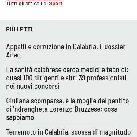
Lacplay.it
Tutti gli articoli di
Sport
Lactv.it
PIÙ LETTI
Laconair.it
Appalti e corruzione in Calabria, il dossier
Lacitymag.it
Anac
Lacapitalenews.it
La sanità calabrese cerca medici e tecnici:
quasi 100 dirigenti e altri 39 professionisti
Ilreggino.it
nei nuovi concorsi
Cosenzachannel.it
Giuliana scomparsa, è la moglie del pentito
di ’ndrangheta Lorenzo Bruzzese: cosa
Ilvibonese.it
sappiamo
Catanzarochannel.it
Terremoto in Calabria, scossa di magnitudo