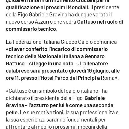
qualificazione ai prossimi Mondiali.
Il presidente
Cultura
della Figc Gabriele Gravina ha dunque varato il
nuovo corso Azzurro che vedrà
Gattuso nel ruolo di
Economia e Lavoro
commissario tecnico.
La Federazione Italiana Giuoco Calcio comunica
Politica
«di aver conferito l'incarico di commissario
tecnico della Nazionale italiana a Gennaro
Sanità
Gattuso – si legge in una nota – . L'allenatore
calabrese sarà presentato giovedì 19 giugno, alle
Società
ore 11, presso l'Hotel Parco dei Principi a
Roma».
Sport
«Gattuso è un simbolo del calcio italiano - ha
dichiarato il presidente della Figc,
Gabriele
Gravina
–
l'azzurro per lui è come una seconda
RUBRICHE
pelle.
Le sue motivazioni, la sua professionalità e
la sua esperienza saranno fondamentali per
Good Morning Vietnam
affrontare al meglio i prossimi impegni della