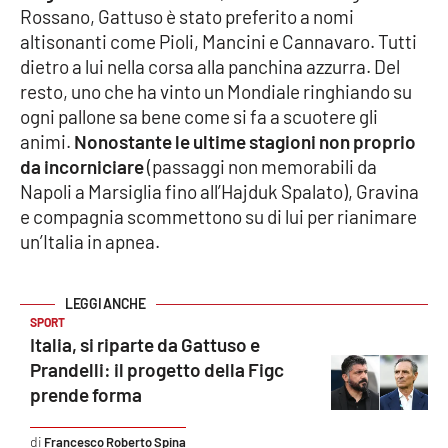
Rossano, Gattuso è stato preferito a nomi
altisonanti come Pioli, Mancini e Cannavaro. Tutti
dietro a lui nella corsa alla panchina azzurra. Del
EDIZIONI
LOCALI
resto, uno che ha vinto un Mondiale ringhiando su
ogni pallone sa bene come si fa a scuotere gli
Catanzaro
animi.
Nonostante le ultime stagioni non proprio
da incorniciare
(passaggi non memorabili da
Crotone
Napoli a Marsiglia fino all’Hajduk Spalato), Gravina
e compagnia scommettono su di lui per rianimare
Vibo Valentia
un’Italia in apnea.
Reggio Calabria
Cosenza
SPORT
Italia, si riparte da Gattuso e
Prandelli: il progetto della Figc
Lamezia Terme
prende forma
Francesco Roberto Spina