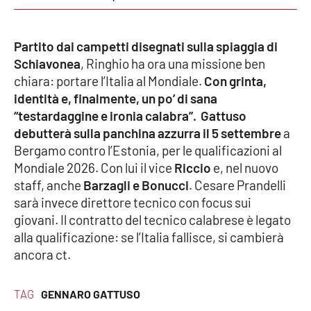
PROGETTI
SPECIALI
Buona Sanità Calabria
Partito dai campetti disegnati sulla spiaggia di
Schiavonea
, Ringhio ha ora una missione ben
chiara: portare l’Italia al Mondiale.
Con grinta,
LA
CALABRIAVISIONE
identità e, finalmente, un po’ di sana
“testardaggine e ironia calabra”. Gattuso
Destinazioni
debutterà sulla panchina azzurra il 5 settembre
a
Bergamo contro l’Estonia, per le qualificazioni al
Eventi
Mondiale 2026. Con lui il vice
Riccio
e, nel nuovo
staff, anche
Barzagli e Bonucci
. Cesare Prandelli
Food
sarà invece direttore tecnico con focus sui
giovani. Il contratto del tecnico calabrese è legato
Storie
alla qualificazione: se l’Italia fallisce, si cambierà
ancora ct.
LAC
NETWORK
TAG
GENNARO GATTUSO