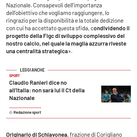
Nazionale. Consapevoli dell'importanza
Parchi Marini Calabria
dell'obiettivo che vogliamo raggiungere, lo
ringrazio per la disponibilità e la totale dedizione
Leggendo Alvaro insieme
con cui ha accettato questa sfida, c
ondividendo il
progetto della Figc di sviluppo complessivo del
Imprese Di Calabria
nostro calcio, nel quale la maglia azzurra riveste
una centralità strategica
».
Le perfidie di Antonella Grippo
Venti di comunicazione
SPORT
Claudio Ranieri dice no
all’Italia: non sarà lui il Ct della
STREAMING
Nazionale
LaC TV
Redazione sport
LaC Network
Originario di Schiavonea
, frazione di Corigliano
LaC OnAir