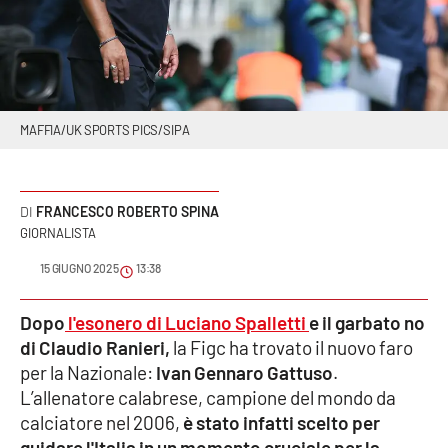
Sanità
Sport
Cultura
MAFFIA/UK SPORTS PICS/SIPA
Podcast
FRANCESCO ROBERTO SPINA
Meteo
GIORNALISTA
Editoriali
15 GIUGNO 2025
13:38
Dopo
l'esonero di Luciano Spalletti
e il garbato no
VIDEO
di Claudio Ranieri,
la Figc ha trovato il nuovo faro
per la Nazionale:
Ivan Gennaro Gattuso
.
Ambiente
L’allenatore calabrese, campione del mondo da
calciatore nel 2006,
è stato infatti scelto per
Cronaca
guidare l'Italia in un momento cruciale per la