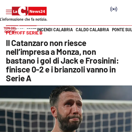
TEMI DEL
INCENDI CALABRIA
CALDO CALABRIA
PONTE SU
HOME PAGE
SPORT
GIORNO
PLAYOFF SERIE B
Vai
Il Catanzaro non riesce
SEZIONI
nell’impresa a Monza, non
bastano i gol di Jack e Frosinini:
Cronaca
finisce 0-2 e i brianzoli vanno in
Serie A
Politica
Attualità
Economia e lavoro
Italia Mondo