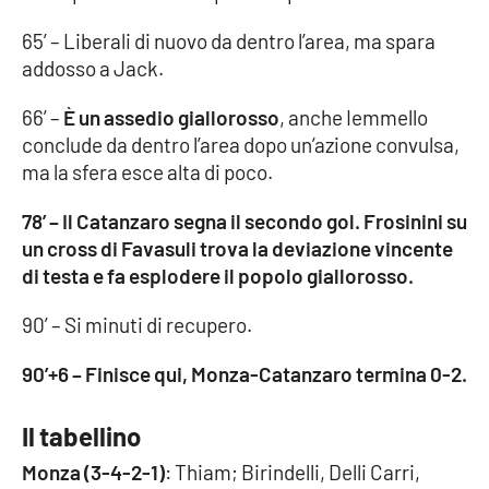
PROGETTI
SPECIALI
65’ – Liberali di nuovo da dentro l’area, ma spara
Buona Sanità Calabria
addosso a Jack.
66’ –
È un assedio giallorosso
, anche Iemmello
LA
conclude da dentro l’area dopo un’azione convulsa,
CALABRIAVISIONE
ma la sfera esce alta di poco.
Destinazioni
78’ – Il Catanzaro segna il secondo gol. Frosinini su
un cross di Favasuli trova la deviazione vincente
Eventi
di testa e fa esplodere il popolo giallorosso.
Food
90’ – Si minuti di recupero.
Storie
90’+6 – Finisce qui, Monza-Catanzaro termina 0-2.
Il tabellino
LAC
NETWORK
Monza (3-4-2-1)
: Thiam; Birindelli, Delli Carri,