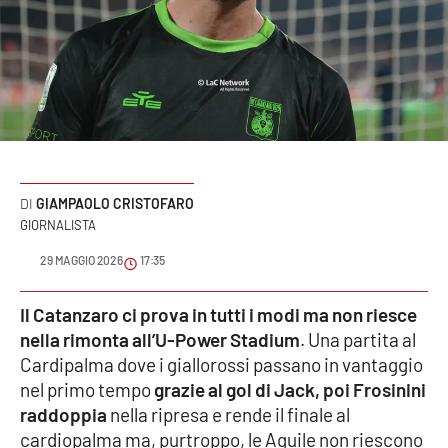
Sanità
Sport
Cultura
Podcast
GIAMPAOLO CRISTOFARO
Meteo
GIORNALISTA
29 MAGGIO 2026
17:35
Editoriali
Il Catanzaro ci prova in tutti i modi ma non riesce
nella rimonta all’U-Power Stadium
. Una partita al
VIDEO
Cardipalma dove i giallorossi passano in vantaggio
nel primo tempo
grazie al gol di Jack, poi Frosinini
Ambiente
raddoppia
nella ripresa e rende il finale al
cardiopalma ma, purtroppo, le Aquile non riescono
Cronaca