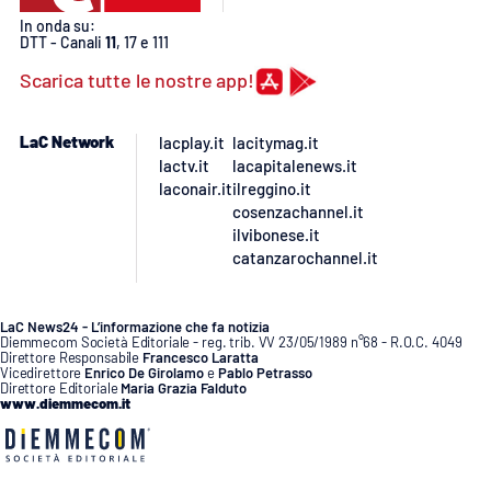
In onda su:
DTT - Canali
11
, 17 e 111
Scarica tutte le nostre app!
LaC Network
lacplay.it
lacitymag.it
lactv.it
lacapitalenews.it
laconair.it
ilreggino.it
cosenzachannel.it
ilvibonese.it
catanzarochannel.it
LaC News24 - L’informazione che fa notizia
Diemmecom Società Editoriale - reg. trib. VV 23/05/1989 n°68 - R.O.C. 4049
Direttore Responsabile
Francesco Laratta
Vicedirettore
Enrico De Girolamo
e
Pablo Petrasso
Direttore Editoriale
Maria Grazia Falduto
www.diemmecom.it