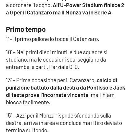
a coronare il sogno.
All’U-Power Stadium finisce 2
a 0 per il Catanzaro ma il Monza va in Serie A
.
Cultura
Economia e Lavoro
Primo tempo
1’ – Il primo pallone lo tocca il Catanzaro.
Politica
10’ – Nei primi dieci minuti le due squadre si
Sanità
studiano, ma le occasioni scarseggiano da
entrambe le parti. Parziale 0-0.
Società
13’ – Prima occasione per il Catanzaro,
calcio di
punizione battuto dalla destra da Pontisso e Jack
Sport
di testa prova l’incornata vincente
, ma Thiam
blocca facilmente.
RUBRICHE
15’ – Azzi per il Monza rispnde sfondando sulla
destra, arriva in area e conclude ma il tiro deviato
Good Morning Vietnam
termina sul fondo.