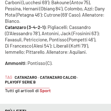
Lacplay.it
Carboni (Lucchesi 69’); Bakoune (Antov 75),
Pessina, Hernani (Obiang 84’), Colombo, Azzi; Dany
Lactv.it
Mota (Petagna 46’); Cutrone (69’ Caso). Allenatore:
Bianco.
Laconair.it
Catanzaro (3-4-2-1)
: Pigliacelli; Cassandro
(D’Alessandro 78’), Antonini, Jack (Frosinini 63’);
Lacitymag.it
Favasuli, Petriccione, Pontisso (Pompetti 46’),
Di Francesco (Alesi 54’); Liberali (Koffi 79’),
Iemmello; Pittarello. Allenatore: Aquilani.
Lacapitalenews.it
Ammoniti
: Pontisso (C).
Ilreggino.it
Cosenzachannel.it
TAG
CATANZARO ·
CATANZARO CALCIO ·
PLAYOFF SERIE B
Ilvibonese.it
Tutti gli articoli di
Sport
Catanzarochannel.it