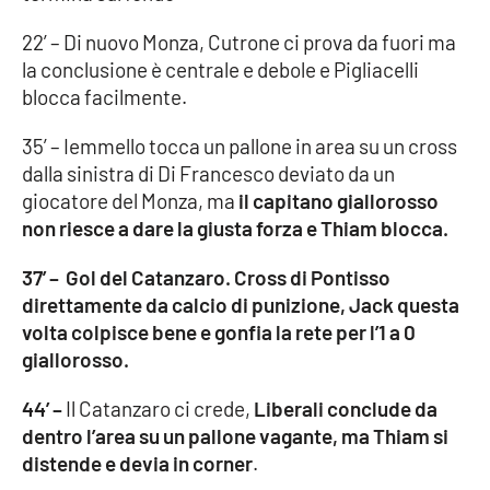
Parchi Marini Calabria
22’ – Di nuovo Monza, Cutrone ci prova da fuori ma
la conclusione è centrale e debole e Pigliacelli
Leggendo Alvaro insieme
blocca facilmente.
Imprese Di Calabria
35’ – Iemmello tocca un pallone in area su un cross
dalla sinistra di Di Francesco deviato da un
Le perfidie di Antonella Grippo
giocatore del Monza, ma
il capitano giallorosso
non riesce a dare la giusta forza e Thiam blocca.
Venti di comunicazione
37’ – Gol del Catanzaro. Cross di Pontisso
direttamente da calcio di punizione, Jack questa
STREAMING
volta colpisce bene e gonfia la rete per l’1 a 0
giallorosso.
LaC TV
44’ –
Il Catanzaro ci crede,
Liberali conclude da
LaC Network
dentro l’area su un pallone vagante, ma Thiam si
distende e devia in corner
.
LaC OnAir