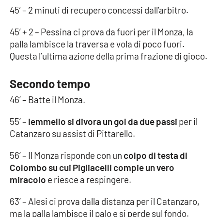
45’ – 2 minuti di recupero concessi dall’arbitro.
45’ + 2 – Pessina ci prova da fuori per il Monza, la
EDIZIONI
LOCALI
palla lambisce la traversa e vola di poco fuori.
Questa l’ultima azione della prima frazione di gioco.
Catanzaro
Secondo tempo
Crotone
46’ – Batte il Monza.
Vibo Valentia
55’ –
Iemmello si divora un gol da due passi
per il
Reggio Calabria
Catanzaro su assist di Pittarello.
56’ – Il Monza risponde con un
colpo di testa di
Cosenza
Colombo su cui Pigliacelli compie un vero
miracolo
e riesce a respingere.
Lamezia Terme
63’ – Alesi ci prova dalla distanza per il Catanzaro,
ma la palla lambisce il palo e si perde sul fondo.