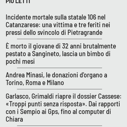
PIÙ LETTI
Incidente mortale sulla statale 106 nel
EDIZIONI
LOCALI
Catanzarese: una vittima e tre feriti nei
pressi dello svincolo di Pietragrande
Catanzaro
È morto il giovane di 32 anni brutalmente
Crotone
pestato a Sangineto, lascia un bimbo di
pochi mesi
Vibo Valentia
Andrea Minasi, le donazioni d'organo a
Reggio Calabria
Torino, Roma e Milano
Cosenza
Garlasco, Grimaldi riapre il dossier Cassese:
«Troppi punti senza risposta». Dai rapporti
Lamezia Terme
con i Sempio ai Gps, fino al computer di
Chiara