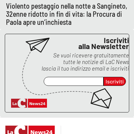
PROGETTI
SPECIALI
Violento pestaggio nella notte a Sangineto,
32enne ridotto in fin di vita: la Procura di
Buona Sanità Calabria
Paola apre un’inchiesta
LA
Iscriviti
CALABRIAVISIONE
alla Newsletter
Destinazioni
Se vuoi ricevere gratuitamente
tutte le notizie di
LaC News
Eventi
lascia il tuo indirizzo email e iscriviti
Iscriviti
Food
Storie
LAC
NETWORK