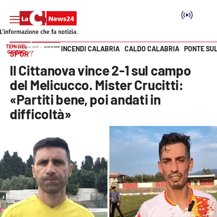
TEMI DEL
INCENDI CALABRIA
CALDO CALABRIA
PONTE SU
HOME PAGE
SPORT
GIORNO
SPORT
Vai
Il Cittanova vince 2-1 sul campo
SEZIONI
del Melicucco. Mister Crucitti:
«Partiti bene, poi andati in
Cronaca
difficoltà»
Politica
Attualità
Economia e lavoro
Italia Mondo