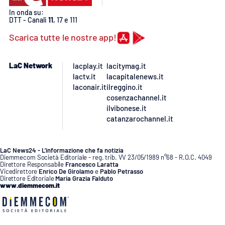
Lacplay.it
In onda su:
DTT - Canali
11
, 17 e 111
Lactv.it
Scarica tutte le nostre app!
Laconair.it
LaC Network
lacplay.it
lacitymag.it
lactv.it
lacapitalenews.it
Lacitymag.it
laconair.it
ilreggino.it
cosenzachannel.it
Lacapitalenews.it
ilvibonese.it
catanzarochannel.it
Ilreggino.it
LaC News24 - L’informazione che fa notizia
Cosenzachannel.it
Diemmecom Società Editoriale - reg. trib. VV 23/05/1989 n°68 - R.O.C. 4049
Direttore Responsabile
Francesco Laratta
Vicedirettore
Enrico De Girolamo
e
Pablo Petrasso
Direttore Editoriale
Maria Grazia Falduto
Ilvibonese.it
www.diemmecom.it
Catanzarochannel.it