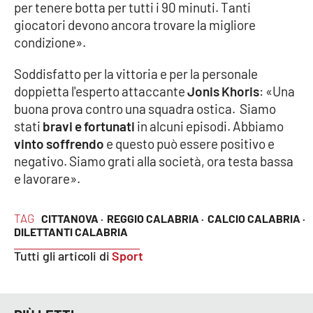
per tenere botta per tutti i 90 minuti. Tanti
Parchi Marini Calabria
giocatori devono ancora trovare la migliore
condizione».
Leggendo Alvaro insieme
Soddisfatto per la vittoria e per la personale
Imprese Di Calabria
doppietta l'esperto attaccante
Jonis Khoris
: «Una
buona prova contro una squadra ostica. Siamo
Le perfidie di Antonella Grippo
stati
bravi e fortunati
in alcuni episodi. Abbiamo
vinto soffrendo
e questo può essere positivo e
Venti di comunicazione
negativo. Siamo grati alla società, ora testa bassa
e lavorare».
STREAMING
TAG
CITTANOVA ·
REGGIO CALABRIA ·
CALCIO CALABRIA ·
DILETTANTI CALABRIA
LaC TV
Tutti gli articoli di
Sport
LaC Network
LaC OnAir