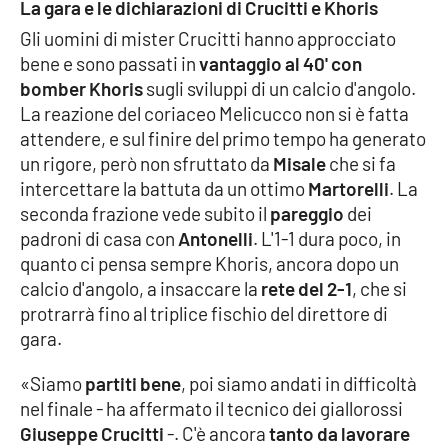
La gara e le dichiarazioni di Crucitti e Khoris
Gli uomini di mister Crucitti hanno approcciato
Cultura
bene e sono passati in
vantaggio al 40' con
bomber Khoris
sugli sviluppi di un calcio d'angolo.
Economia e Lavoro
La reazione del coriaceo Melicucco non si è fatta
attendere, e sul finire del primo tempo ha generato
Politica
un rigore, però non sfruttato da
Misale
che si fa
intercettare la battuta da un ottimo
Martorelli
. La
Sanità
seconda frazione vede subito il
pareggio
dei
padroni di casa con
Antonelli
. L'1-1 dura poco, in
Società
quanto ci pensa sempre Khoris, ancora dopo un
calcio d'angolo, a insaccare la
rete del 2-1
, che si
Sport
protrarrà fino al triplice fischio del direttore di
gara.
RUBRICHE
«Siamo
partiti bene
, poi siamo andati in difficoltà
nel finale - ha affermato il tecnico dei giallorossi
Good Morning Vietnam
Giuseppe Crucitti
-. C'è ancora
tanto da lavorare