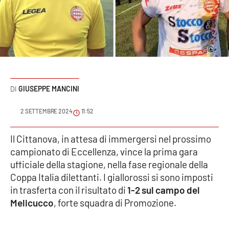
Sanità
Sport
Cultura
Podcast
GIUSEPPE MANCINI
Meteo
2 SETTEMBRE 2024
11:52
Editoriali
Il Cittanova, in attesa di immergersi nel prossimo
campionato di Eccellenza, vince la prima gara
ufficiale della stagione, nella fase regionale della
Coppa Italia dilettanti. I giallorossi si sono imposti
VIDEO
in trasferta con il risultato di
1-2
sul campo del
Ambiente
Melicucco
, forte squadra di Promozione.
Cronaca