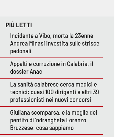
PIÙ LETTI
Incidente a Vibo, morta la 23enne
Andrea Minasi investita sulle strisce
pedonali
Appalti e corruzione in Calabria, il
dossier Anac
La sanità calabrese cerca medici e
tecnici: quasi 100 dirigenti e altri 39
professionisti nei nuovi concorsi
Giuliana scomparsa, è la moglie del
pentito di ’ndrangheta Lorenzo
Bruzzese: cosa sappiamo