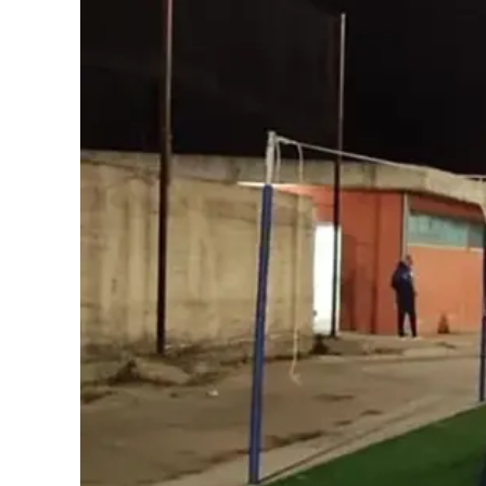
Cultura
Podcast
Meteo
Editoriali
Video
Ambiente
Cronaca
Cultura
Economia e Lavoro