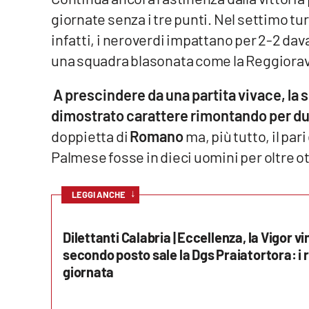
giornate senza i tre punti. Nel settimo 
Venti di comunicazione
infatti, i neroverdi impattano per 2-2 davan
una squadra blasonata come la Reggiora
Streaming
A prescindere da una partita vivace, la
LaC TV
dimostrato carattere rimontando per due
LaC Network
doppietta di
Romano
ma, più tutto, il pa
Palmese fosse in dieci uomini per oltre o
LaC OnAir
↓
LEGGI ANCHE
Edizioni
locali
Dilettanti Calabria | Eccellenza, la Vigor vi
Catanzaro
secondo posto sale la Dgs Praiatortora: i r
giornata
Crotone
Vibo Valentia