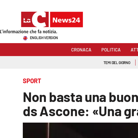
Sezioni
ENGLISH VERSION
Cronaca
CRONACA
POLITICA
AT
Politica
TEMI DEL GIORNO
Attualità
SPORT
Economia e lavoro
Non basta una buona
Italia Mondo
ds Ascone: «Una gra
Sanità
Sport