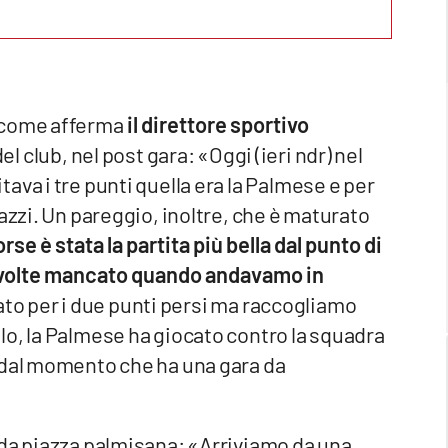
 come afferma
il direttore sportivo
del club, nel post gara: «Oggi (ieri ndr) nel
ava i tre punti quella era la Palmese e per
azzi. Un pareggio, inoltre, che è maturato
rse è stata la partita più bella dal punto di
iù volte mancato quando andavamo in
to per i due punti persi ma raccogliamo
lo, la Palmese ha giocato contro la squadra
 dal momento che ha una gara da
lda piazza palmisana: «Arriviamo da una