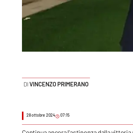
Politica
Sanità
Società
Sport
Rubriche
Good Morning Vietnam
VINCENZO PRIMERANO
Parchi Marini Calabria
Leggendo Alvaro insieme
28 ottobre 2024
07:15
Imprese Di Calabria
Le perfidie di Antonella Grippo
Continua ancora l'astinenza dalla vittoria