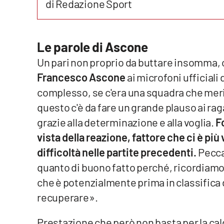
di Redazione Sport
Reggio Calabria
Le parole di Ascone
Cosenza
Un pari non proprio da buttare insomma,
Lamezia Terme
Francesco Ascone
ai microfoni ufficiali 
complesso, se c'era una squadra che merit
Progetti
questo c'è da fare un grande plauso ai rag
speciali
grazie alla determinazione e alla voglia.
Fo
Buona Sanità Calabria
vista della reazione, fattore che ci è p
difficoltà nelle partite precedenti.
Pecca
La
quanto di buono fatto perché, ricordiamo
Calabriavisione
che è potenzialmente prima in classifica
Destinazioni
recuperare».
Eventi
Prestazione che però non basta per la ca