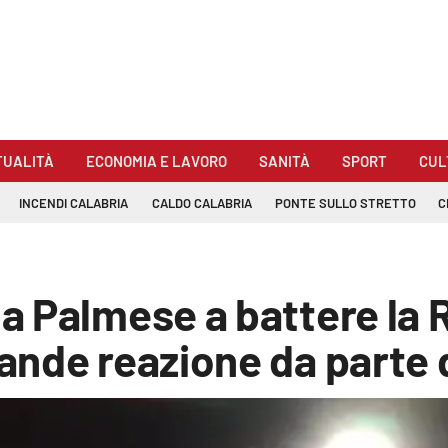
TUALITÀ
ECONOMIA E LAVORO
SANITÀ
SPORT
CUL
INCENDI CALABRIA
CALDO CALABRIA
PONTE SULLO STRETTO
C
 Palmese a battere la R
nde reazione da parte d