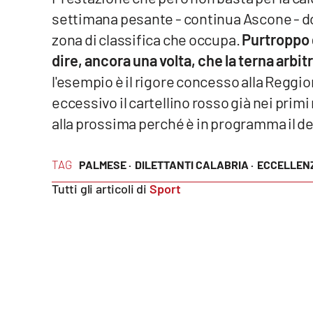
Food
settimana pesante - continua Ascone - dove
zona di classifica che occupa.
Purtroppo g
Storie
dire, ancora una volta, che la terna arbitr
l'esempio è il rigore concesso alla Reggi
LaC
eccessivo il cartellino rosso già nei prim
Network
alla prossima perché è in programma il d
Lacplay.it
Lactv.it
TAG
PALMESE ·
DILETTANTI CALABRIA ·
ECCELLEN
Tutti gli articoli di
Sport
Laconair.it
Lacitymag.it
Lacapitalenews.it
Ilreggino.it