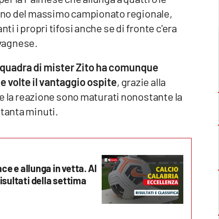
turno del massimo campionato regionale,
ti i propri tifosi anche se di fronte c'era
vagnese.
 squadra di mister Zito ha comunque
 volte il vantaggio ospite
, grazie alla
ri e la reazione sono maturati nonostante la
ttanta minuti.
nce e allunga in vetta. Al
isultati della settima