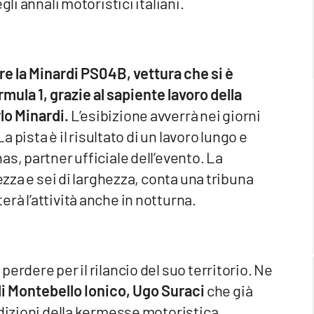
li annali motoristici italiani.
are la Minardi PS04B, vettura che si è
rmula 1, grazie al sapiente lavoro della
lo Minardi.
L’esibizione avverrà nei giorni
a pista è il risultato di un lavoro lungo e
s, partner ufficiale dell’evento. La
ezza e sei di larghezza, conta una tribuna
rà l’attività anche in notturna.
erdere per il rilancio del suo territorio. Ne
i Montebello Ionico, Ugo Suraci
che già
edizioni della kermesse motoristica.