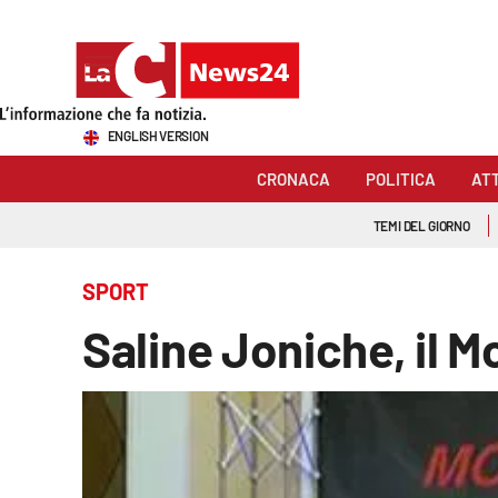
Sezioni
ENGLISH VERSION
Cronaca
CRONACA
POLITICA
AT
Politica
TEMI DEL GIORNO
Attualità
SPORT
Economia e lavoro
Saline Joniche, il 
Italia Mondo
Sanità
Sport