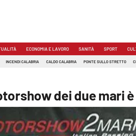
TUALITÀ
ECONOMIA E LAVORO
SANITÀ
SPORT
CUL
INCENDI CALABRIA
CALDO CALABRIA
PONTE SULLO STRETTO
C
Motorshow dei due mari è