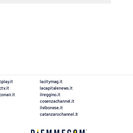
cplay.it
lacitymag.it
ctv.it
lacapitalenews.it
conair.it
ilreggino.it
cosenzachannel.it
ilvibonese.it
catanzarochannel.it