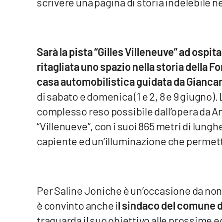
scrivere una pagina di storia indelebile neg
Reggio Calabria
Cosenza
Sarà la pista “Gilles Villeneuve” ad ospit
ritagliata uno spazio nella storia della Fo
Lamezia Terme
casa automobilistica guidata da Giancar
di sabato e domenica (1 e 2, 8 e 9 giugno). L
Progetti
speciali
complesso reso possibile dall’opera da Ana
“Villenueve”, con i suoi 865 metri di lungh
Buona Sanità Calabria
capiente ed un’illuminazione che permette
La
Calabriavisione
Destinazioni
Per Saline Joniche è un’occasione da non p
è convinto anche i
l sindaco del comune d
Eventi
traguarda il suo obiettivo alle prossime 