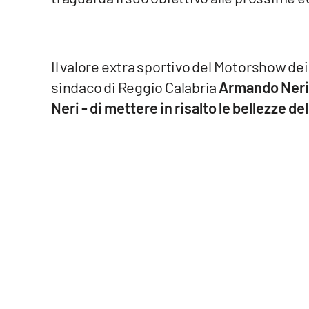
Food
Storie
Il valore extra sportivo del Motorshow dei
sindaco di Reggio Calabria
Armando Neri.
LaC
Network
Neri - di mettere in risalto le bellezze de
Lacplay.it
Lactv.it
Laconair.it
Lacitymag.it
Lacapitalenews.it
Ilreggino.it