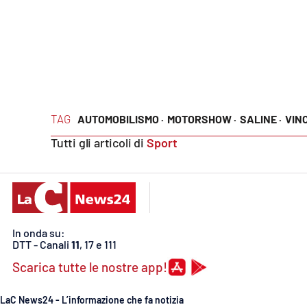
Cosenzachannel.it
Ilvibonese.it
Catanzarochannel.it
TAG
AUTOMOBILISMO ·
MOTORSHOW ·
SALINE ·
VIN
App
Tutti gli articoli di
Sport
Android
Apple
In onda su:
DTT - Canali
11
, 17 e 111
Vai
Scarica tutte le nostre app!
LaC News24 - L’informazione che fa notizia