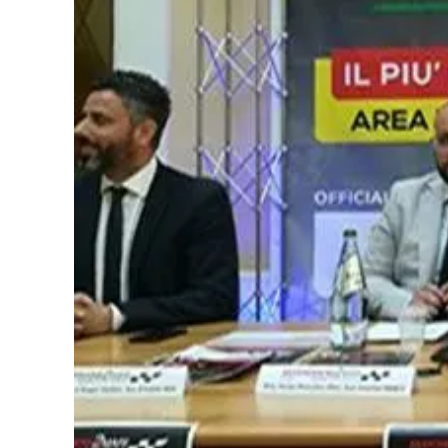
Cultura
Podcast
Meteo
Editoriali
Video
Ambiente
Cronaca
Cultura
Economia e Lavoro