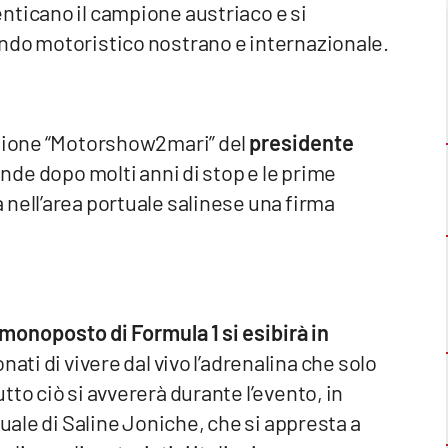
nticano il campione austriaco e si
ndo motoristico nostrano e internazionale.
azione “Motorshow2mari” del
presidente
rande dopo molti anni di stop e le prime
nell’area portuale salinese una firma
monoposto di Formula 1 si esibirà in
ati di vivere dal vivo l’adrenalina che solo
to ciò si avvererà durante l’evento, in
tuale di Saline Joniche, che si appresta a