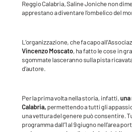
Reggio Calabria, Saline Joniche non dime
Venti di comunicazione
apprestano a diventare l’ombelico del mo
Streaming
LaC TV
L’organizzazione, che fa capo all’Associ
Vincenzo Moscato
, ha fatto le cose in g
LaC Network
sgommate lasceranno sulla pista ricavata 
d’autore.
LaC OnAir
Edizioni
locali
Per la prima volta nella storia, infatti,
una 
Catanzaro
Calabria,
permettendo a tutti gli appassion
una vettura del genere può consentire. Tut
Crotone
programma dall’1 al 9 giugno nell’area por
Vibo Valentia