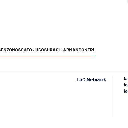
CENZOMOSCATO ·
UGOSURACI ·
ARMANDONERI
la
LaC Network
la
la