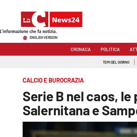
Sezioni
ENGLISH VERSION
Cronaca
CRONACA
POLITICA
AT
Politica
TEMI DEL GIORNO
Attualità
CALCIO E BUROCRAZIA
Economia e lavoro
Serie B nel caos, le 
Italia Mondo
Salernitana e Samp
Sanità
Sport