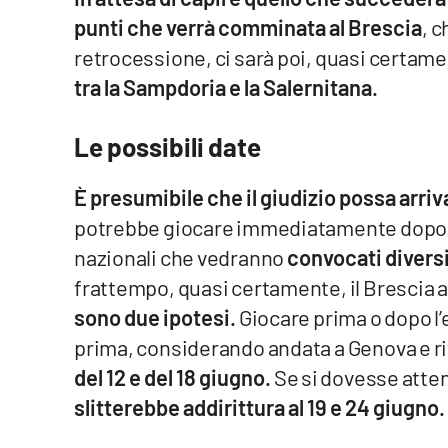
punti che verrà comminata al Brescia
, 
Venti di comunicazione
retrocessione, ci sarà poi, quasi certame
tra la Sampdoria e la Salernitana.
Streaming
LaC TV
Le possibili date
LaC Network
È presumibile che il giudizio possa arri
potrebbe giocare immediatamente dopo, 
LaC OnAir
nazionali che vedranno
convocati diversi
frattempo, quasi certamente, il Brescia 
Edizioni
locali
sono due ipotesi.
Giocare prima o dopo l’
prima, considerando andata a Genova e ri
Catanzaro
del 12 e del 18 giugno.
Se si dovesse atten
Crotone
slitterebbe addirittura al 19 e 24 giugno.
Vibo Valentia