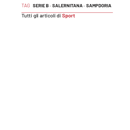
TAG
SERIE B ·
SALERNITANA ·
SAMPDORIA
Reggio Calabria
Tutti gli articoli di
Sport
Cosenza
Lamezia Terme
Progetti
speciali
Buona Sanità Calabria
La
Calabriavisione
Destinazioni
Eventi