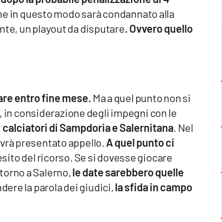
che in questo modo sarà condannato alla
nte, un playout da disputare
. Ovvero quello
vare entro fine mese.
Ma a quel punto non si
in considerazione degli impegni con le
 calciatori di Sampdoria e Salernitana
. Nel
avrà presentato appello.
A quel punto ci
esito del ricorso. Se si dovesse giocare
torno a Salerno,
le date sarebbero quelle
dere la parola dei giudici,
la sfida in campo