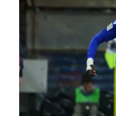
Cultura
Podcast
Meteo
Editoriali
Video
Ambiente
Cronaca
Cultura
Economia e Lavoro