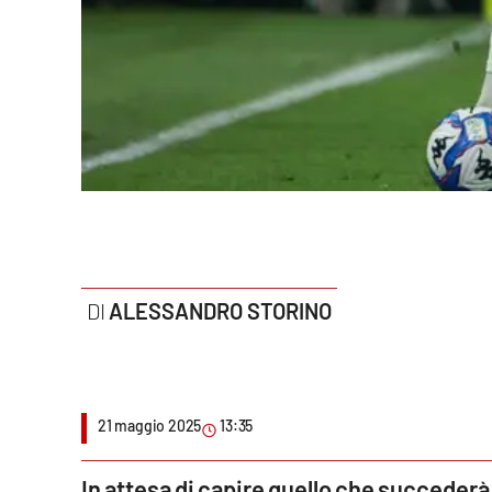
Politica
Sanità
Società
Sport
Rubriche
Good Morning Vietnam
ALESSANDRO STORINO
Parchi Marini Calabria
Leggendo Alvaro insieme
21 maggio 2025
13:35
Imprese Di Calabria
Le perfidie di Antonella Grippo
In attesa di capire quello che succederà