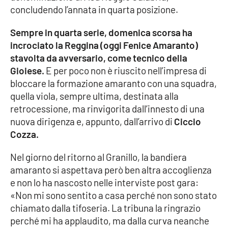
concludendo l’annata in quarta posizione.
Cultura
Sempre in quarta serie, domenica scorsa ha
incrociato la Reggina (oggi Fenice Amaranto)
Economia e Lavoro
stavolta da avversario, come tecnico della
Gioiese.
E per poco non è riuscito nell’impresa di
Politica
bloccare la formazione amaranto con una squadra,
quella viola, sempre ultima, destinata alla
Sanità
retrocessione, ma rinvigorita dall’innesto di una
nuova dirigenza e, appunto, dall’arrivo di
Ciccio
Società
Cozza.
Sport
Nel giorno del ritorno al Granillo, la bandiera
amaranto si aspettava però ben altra accoglienza
e non lo ha nascosto nelle interviste post gara:
RUBRICHE
«Non mi sono sentito a casa perché non sono stato
chiamato dalla tifoseria. La tribuna la ringrazio
Good Morning Vietnam
perché mi ha applaudito, ma dalla curva neanche