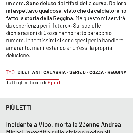
un coro.
Sono deluso dai tifosi della curva. Da loro
Parchi Marini Calabria
mi aspettavo qualcosa, visto che da calciatore ho
fatto la storia della Reggina.
Ma questo mi servirà
Leggendo Alvaro insieme
da esperienza per il futuro». Sui social le
dichiarazioni di Cozza hanno fatto parecchio
Imprese Di Calabria
rumore. In tantissimi si sono spesi per la bandiera
amaranto, manifestando anch’essi la propria
Le perfidie di Antonella Grippo
delusione.
Venti di comunicazione
TAG
DILETTANTI CALABRIA ·
SERIE D ·
COZZA ·
REGGINA
Tutti gli articoli di
Sport
STREAMING
LaC TV
PIÙ LETTI
LaC Network
Incidente a Vibo, morta la 23enne Andrea
Minasi investita sulle strisce pedonali
LaC OnAir