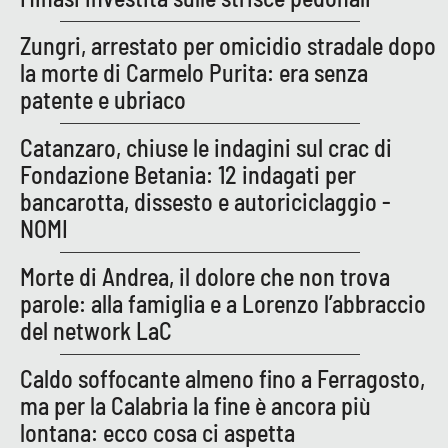
Zungri, arrestato per omicidio stradale dopo
la morte di Carmelo Purita: era senza
EDIZIONI
LOCALI
patente e ubriaco
Catanzaro
Catanzaro, chiuse le indagini sul crac di
Fondazione Betania: 12 indagati per
Crotone
bancarotta, dissesto e autoriciclaggio -
Vibo Valentia
NOMI
Morte di Andrea, il dolore che non trova
Reggio Calabria
parole: alla famiglia e a Lorenzo l’abbraccio
Cosenza
del network LaC
Caldo soffocante almeno fino a Ferragosto,
Lamezia Terme
ma per la Calabria la fine è ancora più
lontana: ecco cosa ci aspetta