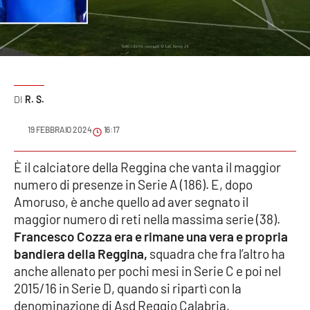
Sanità
Sport
Cultura
R. S.
Podcast
19 FEBBRAIO 2024
16:17
Meteo
È il calciatore della Reggina che vanta il maggior
numero di presenze in Serie A (186). E, dopo
Editoriali
Amoruso, è anche quello ad aver segnato il
maggior numero di reti nella massima serie (38).
Francesco Cozza era e rimane una vera e propria
VIDEO
bandiera della Reggina,
squadra che fra l’altro ha
Ambiente
anche allenato per pochi mesi in Serie C e poi nel
2015/16 in Serie D, quando si ripartì con la
Cronaca
denominazione di Asd Reggio Calabria,