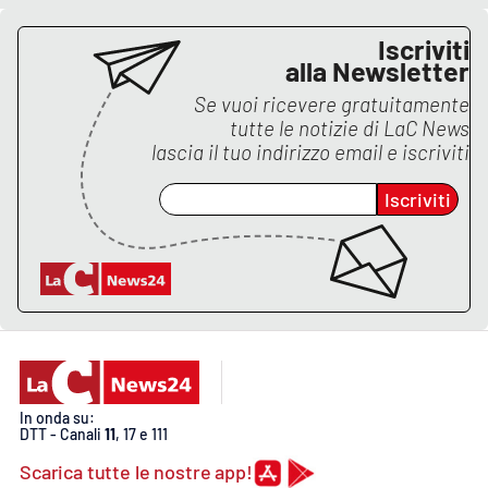
PROGETTI
SPECIALI
Iscriviti
Buona Sanità Calabria
alla Newsletter
Se vuoi ricevere gratuitamente
tutte le notizie di
LaC News
LA
CALABRIAVISIONE
lascia il tuo indirizzo email e iscriviti
Destinazioni
Iscriviti
Eventi
Food
Storie
In onda su:
DTT - Canali
11
, 17 e 111
LAC
NETWORK
Scarica tutte le nostre app!