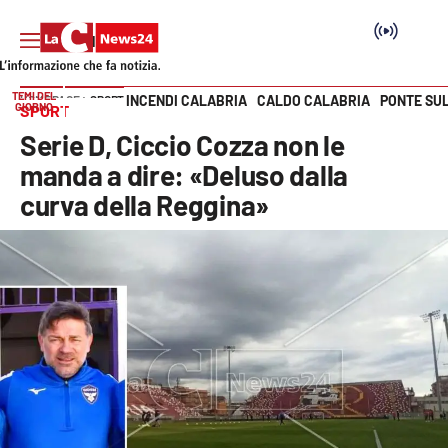
TEMI DEL
INCENDI CALABRIA
CALDO CALABRIA
PONTE SU
HOME PAGE
SPORT
GIORNO
SPORT
Vai
Serie D, Ciccio Cozza non le
SEZIONI
manda a dire: «Deluso dalla
curva della Reggina»
Cronaca
Politica
Attualità
Economia e lavoro
Italia Mondo