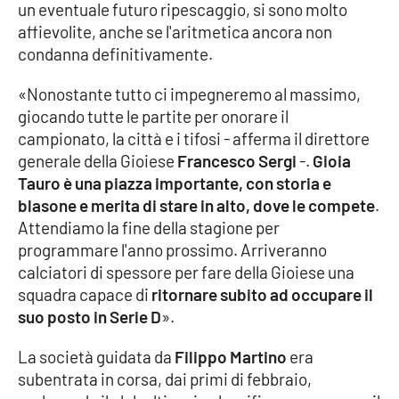
un eventuale futuro ripescaggio, si sono molto
Parchi Marini Calabria
affievolite, anche se l'aritmetica ancora non
condanna definitivamente.
Leggendo Alvaro insieme
«Nonostante tutto ci impegneremo al massimo,
Imprese Di Calabria
giocando tutte le partite per onorare il
campionato, la città e i tifosi - afferma il direttore
Le perfidie di Antonella Grippo
generale della Gioiese
Francesco Sergi
-.
Gioia
Tauro è una piazza importante, con storia e
Venti di comunicazione
blasone e merita di stare in alto, dove le compete
.
Attendiamo la fine della stagione per
programmare l'anno prossimo. Arriveranno
STREAMING
calciatori di spessore per fare della Gioiese una
squadra capace di
ritornare subito ad occupare il
LaC TV
suo posto in Serie D
».
LaC Network
La società guidata da
Filippo Martino
era
subentrata in corsa, dai primi di febbraio,
LaC OnAir