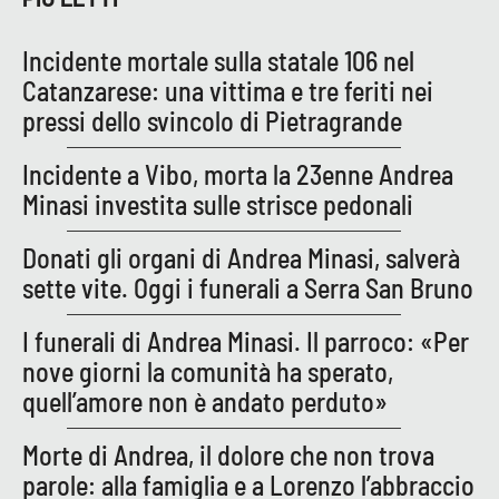
Lacplay.it
Incidente mortale sulla statale 106 nel
Lactv.it
Catanzarese: una vittima e tre feriti nei
pressi dello svincolo di Pietragrande
Laconair.it
Incidente a Vibo, morta la 23enne Andrea
Lacitymag.it
Minasi investita sulle strisce pedonali
Lacapitalenews.it
Donati gli organi di Andrea Minasi, salverà
sette vite. Oggi i funerali a Serra San Bruno
Ilreggino.it
I funerali di Andrea Minasi. Il parroco: «Per
Cosenzachannel.it
nove giorni la comunità ha sperato,
quell’amore non è andato perduto»
Ilvibonese.it
Morte di Andrea, il dolore che non trova
Catanzarochannel.it
parole: alla famiglia e a Lorenzo l’abbraccio