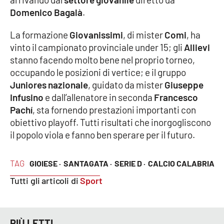
PROGETTI
SPECIALI
Domenico Bagalà
.
Buona Sanità Calabria
La formazione
Giovanissimi
, di mister
Comi
, ha
vinto il campionato provinciale under 15; gli
Allievi
stanno facendo molto bene nel proprio torneo,
LA
CALABRIAVISIONE
occupando le posizioni di vertice; e il gruppo
Juniores nazionale
, guidato da mister
Giuseppe
Destinazioni
Infusino
e dall’allenatore in seconda
Francesco
Pachí
, sta fornendo prestazioni importanti con
Eventi
obiettivo playoff. Tutti risultati che inorgogliscono
il popolo viola e fanno ben sperare per il futuro.
Food
TAG
GIOIESE ·
SANTAGATA ·
SERIE D ·
CALCIO CALABRIA
Storie
Tutti gli articoli di
Sport
LAC
NETWORK
PIÙ LETTI