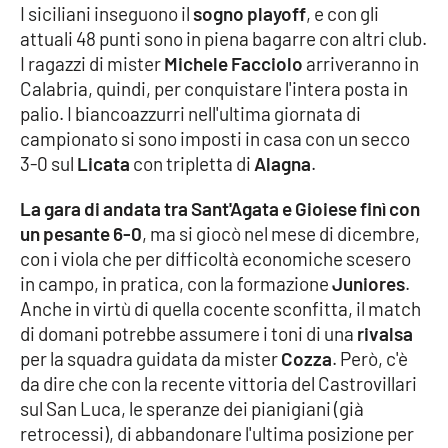
I siciliani inseguono il
sogno playoff
, e con gli
attuali 48 punti sono in piena bagarre con altri club.
Cultura
I ragazzi di mister
Michele Facciolo
arriveranno in
Calabria, quindi, per conquistare l'intera posta in
Economia e Lavoro
palio. I biancoazzurri nell'ultima giornata di
campionato si sono imposti in casa con un secco
Politica
3-0 sul
Licata
con tripletta di
Alagna
.
Sanità
La gara di andata tra Sant'Agata e Gioiese finì con
un pesante 6-0
, ma si giocò nel mese di dicembre,
Società
con i viola che per difficoltà economiche scesero
in campo, in pratica, con la formazione
Juniores
.
Sport
Anche in virtù di quella cocente sconfitta, il match
di domani potrebbe assumere i toni di una
rivalsa
per la squadra guidata da mister
Cozza
. Però, c'è
RUBRICHE
da dire che con la recente vittoria del Castrovillari
sul San Luca, le speranze dei pianigiani (già
Good Morning Vietnam
retrocessi), di abbandonare l'ultima posizione per