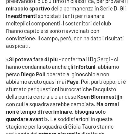
prelevando il club ultimo in classifica, per provare il
miracolo sportivo
della permanenza in Serie D. Gli
investimenti
sono stati tanti per risanare
EDIZIONI
molteplici componenti. I sostenitori del club
LOCALI
l'hanno capito e si sono riavvicinati con
Catanzaro
convinzione. Il campo, però, non ha dato i risultati
auspicati.
Crotone
«
Si poteva fare di più
- conferma il Dg Sergi - ci
hanno condannato anche gli
infortuni
, abbiamo
Vibo Valentia
perso
Diego Poli
operato al ginocchio e non
abbiamo avuto quasi mai
Faye
. Poi, purtroppo, ci è
Reggio Calabria
sfumato per questioni burocratiche l'acquisto
della punta centrale olandese
Koen Blommestijn
,
Cosenza
con cui la squadra sarebbe cambiata.
Ma ormai
non è tempo di recriminare, bisogna solo
Lamezia Terme
guardare avanti
». Le soddisfazioni in questa
stagione per la squadra di Gioia Tauro stanno
arrivando dal
settore giovanile
diretto da