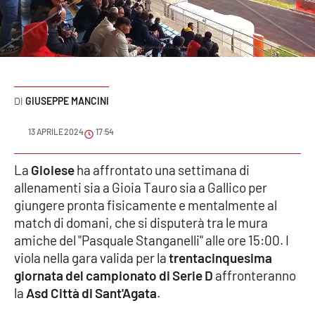
Sanità
Sport
Cultura
GIUSEPPE MANCINI
Podcast
13 APRILE 2024
17:54
Meteo
La
Gioiese
ha affrontato una settimana di
allenamenti sia a Gioia Tauro sia a Gallico per
Editoriali
giungere pronta fisicamente e mentalmente al
match di domani, che si disputerà tra le mura
amiche del "Pasquale Stanganelli" alle ore 15:00. I
VIDEO
viola nella gara valida per la
trentacinquesima
Ambiente
giornata del campionato di Serie D
affronteranno
la
Asd Città di Sant'Agata
.
Cronaca