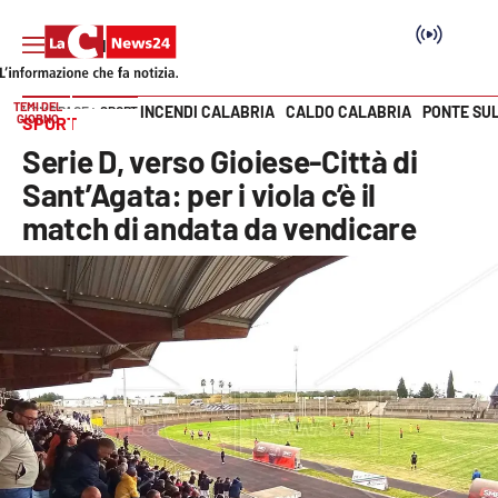
TEMI DEL
INCENDI CALABRIA
CALDO CALABRIA
PONTE SU
HOME PAGE
SPORT
GIORNO
SPORT
Vai
Serie D, verso Gioiese-Città di
SEZIONI
Sant’Agata: per i viola c’è il
match di andata da vendicare
Cronaca
Politica
Attualità
Economia e lavoro
Italia Mondo