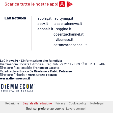
Scarica tutte le nostre app!
LaC Network
lacplay.it
lacitymag.it
lactv.it
lacapitalenews.it
laconair.it
ilreggino.it
cosenzachannel.it
ilvibonese.it
catanzarochannel.it
LaC News24 - L’informazione che fa notizia
Diemmecom Società Editoriale - reg. trib. VV 23/05/1989 n°68 - R.O.C. 4049
Direttore Responsabile
Francesco Laratta
Vicedirettore
Enrico De Girolamo
e
Pablo Petrasso
Direttore Editoriale
Maria Grazia Falduto
www.diemmecom.it
Redazione
Segnala alla redazione
Privacy
Cookie policy
Note legali
Gestisci preferenze cookie
Lavora con noi