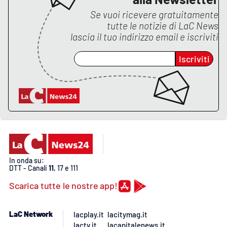
Se vuoi ricevere gratuitamente
tutte le notizie di
LaC News
lascia il tuo indirizzo email e iscriviti
EDIZIONI
LOCALI
Iscriviti
Catanzaro
Crotone
Vibo Valentia
Reggio Calabria
In onda su:
Cosenza
DTT - Canali
11
, 17 e 111
Scarica tutte le nostre app!
Lamezia Terme
LaC Network
lacplay.it
lacitymag.it
lactv.it
lacapitalenews.it