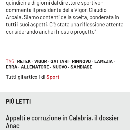
quindicina di giorni dal direttore sportivo -
commenta il presidente della Vigor, Claudio
Cultura
Arpaia. Siamo contenti della scelta, ponderata in
tutti i suoi aspetti. C'è stata una riflessione attenta
Economia e Lavoro
considerando anche il nostro progetto".
Politica
Sanità
TAG
RETEK ·
VIGOR ·
GATTARI ·
RINNOVO ·
LAMEZIA ·
ERRA ·
ALLENATORE ·
NUOVO ·
SAMBIASE
Società
Tutti gli articoli di
Sport
Sport
PIÙ LETTI
RUBRICHE
Appalti e corruzione in Calabria, il dossier
Good Morning Vietnam
Anac