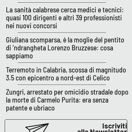
Parchi Marini Calabria
La sanità calabrese cerca medici e tecnici:
quasi 100 dirigenti e altri 39 professionisti
Leggendo Alvaro insieme
nei nuovi concorsi
Imprese Di Calabria
Giuliana scomparsa, è la moglie del pentito
di ’ndrangheta Lorenzo Bruzzese: cosa
Le perfidie di Antonella Grippo
sappiamo
Venti di comunicazione
Terremoto in Calabria, scossa di magnitudo
3.5 con epicentro a nord-est di Celico
STREAMING
Zungri, arrestato per omicidio stradale dopo
la morte di Carmelo Purita: era senza
LaC TV
patente e ubriaco
LaC Network
Iscriviti
alla Newsletter
LaC OnAir