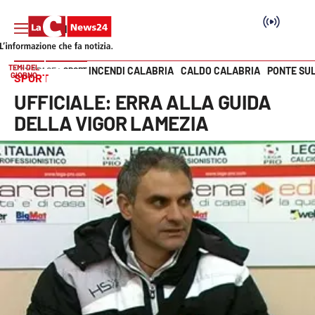
TEMI DEL
INCENDI CALABRIA
CALDO CALABRIA
PONTE SU
HOME PAGE
SPORT
GIORNO
SPORT
Vai
UFFICIALE: ERRA ALLA GUIDA
SEZIONI
DELLA VIGOR LAMEZIA
Cronaca
Politica
Attualità
Economia e lavoro
Italia Mondo