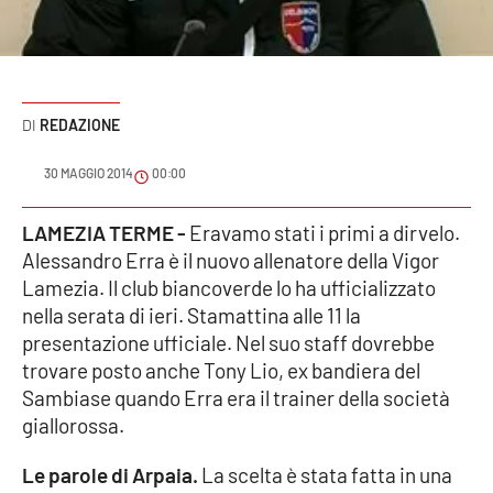
Sanità
Sport
REDAZIONE
Cultura
30 MAGGIO 2014
00:00
Podcast
LAMEZIA TERME -
Eravamo stati i primi a dirvelo.
Meteo
Alessandro Erra è il nuovo allenatore della Vigor
Lamezia. Il club biancoverde lo ha ufficializzato
Editoriali
nella serata di ieri. Stamattina alle 11 la
presentazione ufficiale. Nel suo staff dovrebbe
trovare posto anche Tony Lio, ex bandiera del
VIDEO
Sambiase quando Erra era il trainer della società
giallorossa.
Ambiente
Le parole di Arpaia.
La scelta è stata fatta in una
Cronaca