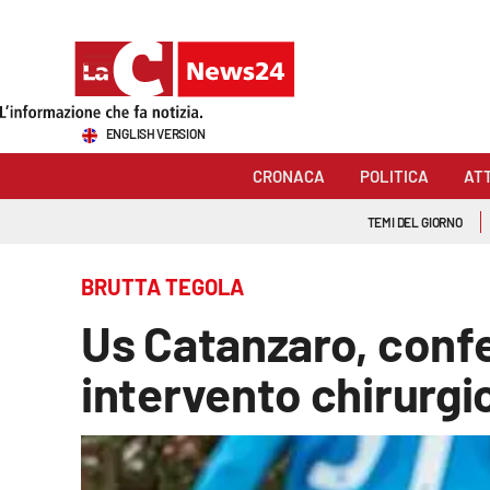
Sezioni
ENGLISH VERSION
Cronaca
CRONACA
POLITICA
AT
Politica
TEMI DEL GIORNO
Attualità
BRUTTA TEGOLA
Economia e lavoro
Us Catanzaro, confe
Italia Mondo
intervento chirurgi
Sanità
Sport