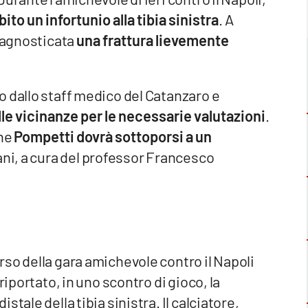
o un infortunio alla tibia sinistra
. A
diagnosticata
una frattura lievemente
o dallo staff medico del Catanzaro e
lle vicinanze per le necessarie valutazioni
.
che
Pompetti dovrà sottoporsi a un
ani, a cura del professor Francesco
so della gara amichevole contro il Napoli
riportato, in uno scontro di gioco, la
tale della tibia sinistra. Il calciatore,