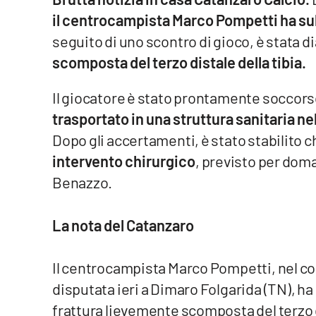
il centrocampista Marco Pompetti ha subit
Venti di comunicazione
seguito di uno scontro di gioco, è stata 
scomposta del terzo distale della tibia.
Streaming
Il giocatore è stato prontamente soccors
LaC TV
trasportato in una struttura sanitaria ne
LaC Network
Dopo gli accertamenti, è stato stabilito 
intervento chirurgico
, previsto per dom
LaC OnAir
Benazzo.
Edizioni
locali
La nota del Catanzaro
Catanzaro
Il centrocampista Marco Pompetti, nel cor
Crotone
disputata ieri a Dimaro Folgarida (TN), ha 
frattura lievemente scomposta del terzo dis
Vibo Valentia