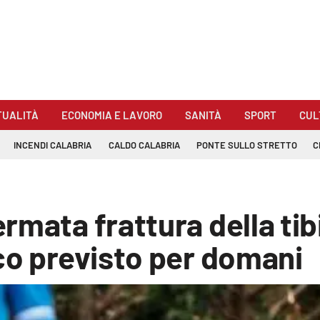
TUALITÀ
ECONOMIA E LAVORO
SANITÀ
SPORT
CUL
INCENDI CALABRIA
CALDO CALABRIA
PONTE SULLO STRETTO
C
rmata frattura della tib
co previsto per domani