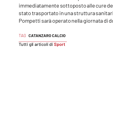
immediatamente sottoposto alle cure dell
Reggio Calabria
stato trasportato in una struttura sanitar
Pompetti sarà operato nella giornata di
Cosenza
Lamezia Terme
TAG
CATANZARO CALCIO
Tutti gli articoli di
Sport
Progetti
speciali
Buona Sanità Calabria
La
Calabriavisione
Destinazioni
Eventi