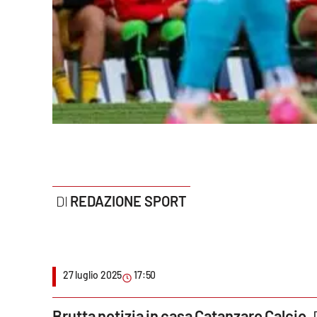
Politica
Sanità
Società
Sport
Rubriche
Good Morning Vietnam
REDAZIONE SPORT
Parchi Marini Calabria
Leggendo Alvaro insieme
Imprese Di Calabria
27 luglio 2025
17:50
Le perfidie di Antonella Grippo
Brutta notizia in casa Catanzaro Calcio.