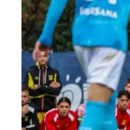
Cultura
Podcast
Meteo
Editoriali
Video
Ambiente
Cronaca
Cultura
Economia e Lavoro